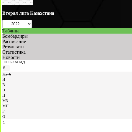
Вторая лига Казахстана
Таблица
Бомбардиры
Расписание
Результаты
Статистика
Новости
ЮГО-ЗАПАД
#
Клуб
И
В
Н
П
МЗ
МП
Р
О
1