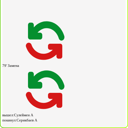
79'
Замена
вышел:
Сулеймен А
покинул:
Серикбаев А