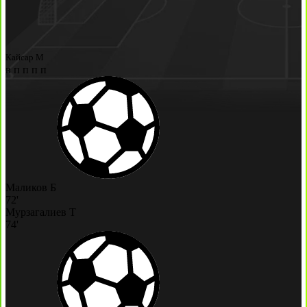
Кайсар М
в
п
п
п
п
Маликов Б
72'
Мурзагалиев Т
74'