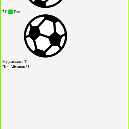
74'
1:1
Гол
Мурзагалиев Т
Пас:
Айманов М