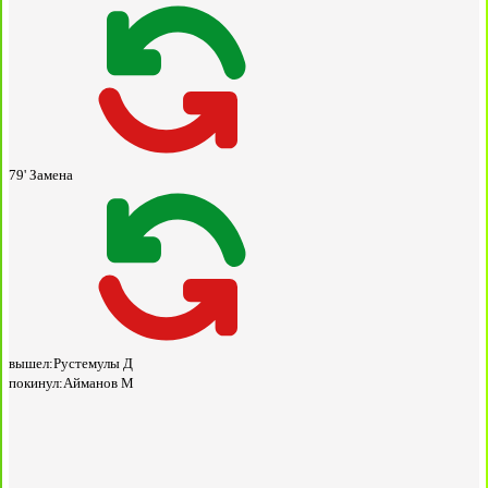
79'
Замена
вышел:
Рустемулы Д
покинул:
Айманов М