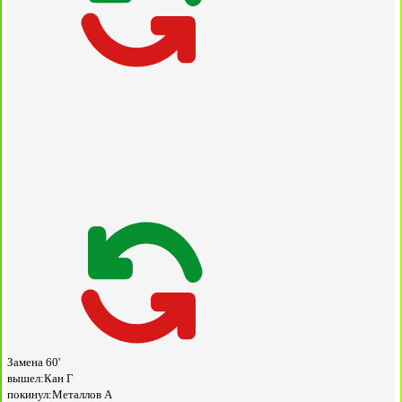
Замена
60'
вышел:
Кан Г
покинул:
Металлов А