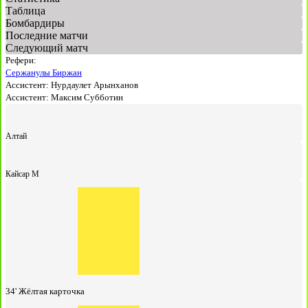
Таблица
Бомбардиры
Последние матчи
Следующий матч
Рефери:
Сержанулы Биржан
Ассистент:
Нурдаулет Арынханов
Ассистент:
Максим Субботин
Алтай
Кайсар М
34'
Жёлтая карточка