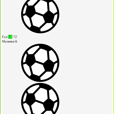
Гол
1:0
72'
Маликов Б