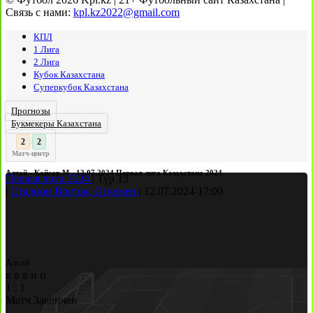
Связь с нами:
kpl.kz2022@gmail.com
КПЛ
1 Лига
2 Лига
Кубок Казахстана
Суперкубок Казахстана
Прогнозы
Букмекеры Казахстана
3
2
:
Матч-центр
Алтай - Кайсар М - 12.07.2024 Первая лига Казахстана 2024
Первая лига 2024
|
Тур 15
|
Стадион Восток, Оскемен
|
12.07.2024
-
17:00
Алтай
в
в
в
н
п
1
:
1
Матч Закончен