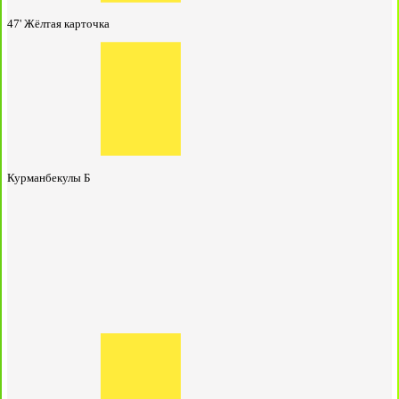
47'
Жёлтая карточка
Курманбекулы Б