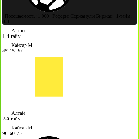
|
Посещаемость: 1 000
|
Рефери: Сержанулы Биржан
|
1-тайм:
0-0
Алтай
1-й тайм
Кайсар М
45'
15'
30'
Алтай
2-й тайм
Кайсар М
90'
60'
75'