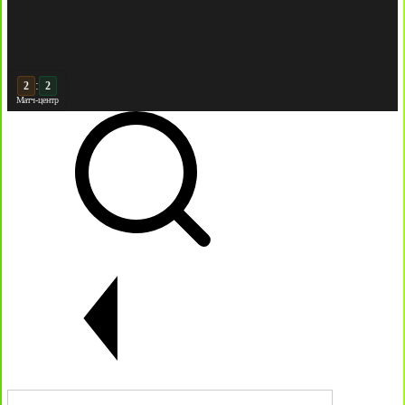
:
3
2
Матч-центр