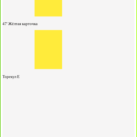
47'
Жёлтая карточка
Торекул Е