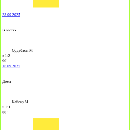
23.09.2025
В гостях
Ордабасы М
в
1:2
90`
16.09.2025
Дома
Кайсар М
н
1:1
80`