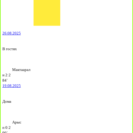
26.08.2025
В гостях
Мактаарал
н
2:2
84`
19.08.2025
Дома
Арыс
п
0:2
90`