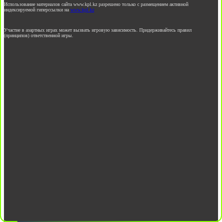
Использование материалов сайта www.kpl.kz разрешено только с размещением активной
индексируемой гиперссылки на
www.kpl.kz
Участие в азартных играх может вызвать игровую зависимость. Придерживайтесь правил
(принципов) ответственной игры.