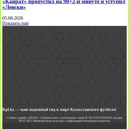
«Кайрат» пропустил на 90+2-й минуте и уступил
«Левски»
05.08.2026
Показать еще
Kpl.kz — ваш надежный гид в мире Казахстанского футбола!
Сетевое издание «KPLKZ» Свидетельство о регистрации: серия № KZ11VPY00109441 выдано
09.01.2025 Министерством культуры и информации Республики Казахстан.