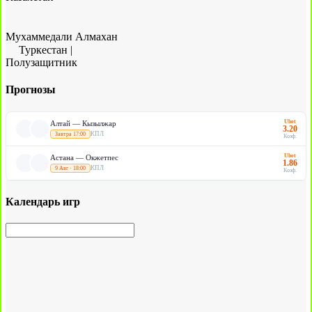
Мухаммедали Алмахан
Туркестан
|
Полузащитник
Прогнозы
Ubet
Алтай — Кызылжар
3.20
КПЛ
Завтра 17:00
Коэф.
Ubet
Астана — Окжетпес
1.86
КПЛ
9 Авг · 18:00
Коэф.
Календарь игр