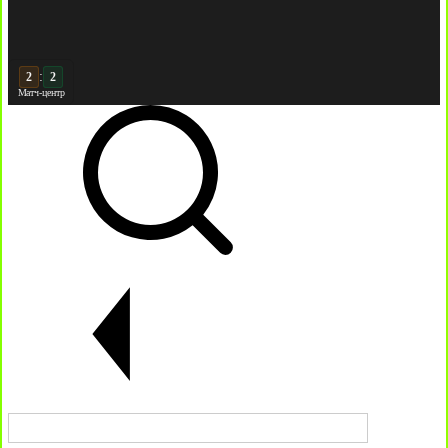
:
3
2
Матч-центр