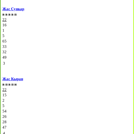
Жас Сункар
в
в
в
в
п
22
16
1
5
65
33
32
49
3
Жас Кыран
в
п
в
п
н
22
15
2
5
54
26
28
47
4