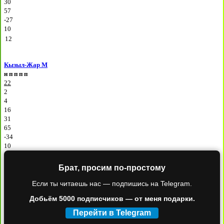
30
57
-27
10
12
Кызыл-Жар М
н
п
п
п
п
22
2
4
16
31
65
-34
10
Брат, просим по-простому
Если ты читаешь нас — подпишись на Telegram.
Добьём 5000 подписчиков — от меня подарки.
Перейти в Telegram