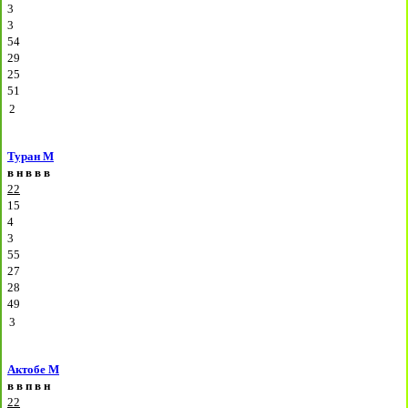
3
3
54
29
25
51
2
Туран М
в
н
в
в
в
22
15
4
3
55
27
28
49
3
Актобе М
в
в
п
в
н
22