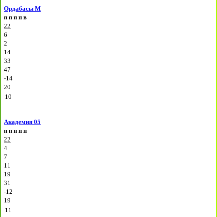
Ордабасы М
п
п
п
п
в
22
6
2
14
33
47
-14
20
10
Академия 05
п
п
н
п
н
22
4
7
11
19
31
-12
19
11