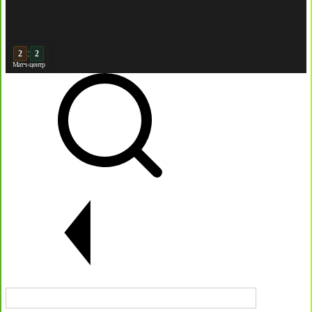
:
3
2
Матч-центр