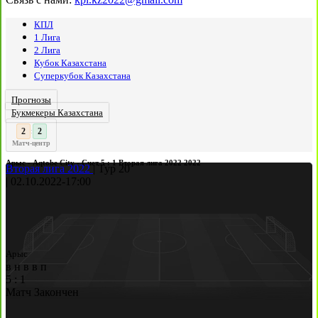
КПЛ
1 Лига
2 Лига
Кубок Казахстана
Суперкубок Казахстана
Прогнозы
Букмекеры Казахстана
3
2
:
Матч-центр
Арыс - Aqtobe City - Счет 5 : 1 Вторая лига 2022 2022
Вторая лига 2022
|
Тур 20
|
02.10.2022
-
17:00
Арыс
в
н
в
в
п
5
:
1
Матч Закончен