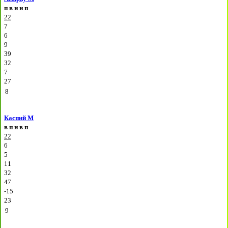
п
в
н
н
п
22
7
6
9
39
32
7
27
8
Каспий М
в
п
н
в
п
22
6
5
11
32
47
-15
23
9