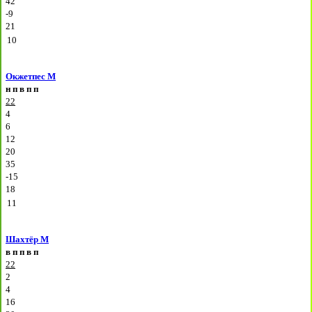
42
-9
21
10
Окжетпес М
н
п
в
п
п
22
4
6
12
20
35
-15
18
11
Шахтёр М
в
п
п
в
п
22
2
4
16