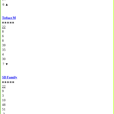
6
▲
Тобыл М
п
в
в
н
в
22
8
6
8
39
35
4
30
7
▼
SD Family
п
в
в
п
н
22
9
3
10
48
51
-3