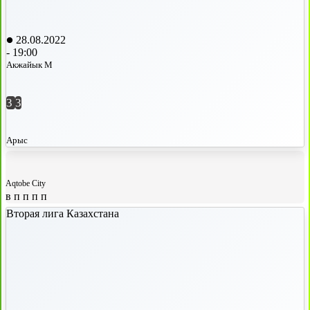
28.08.2022
-
19:00
Акжайык М
3
3
Арыс
Aqtobe City
в
п
п
п
п
Вторая лига Казахстана