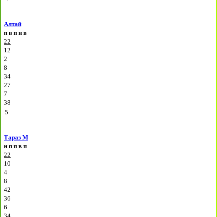
Алтай
п
в
п
н
в
22
12
2
8
34
27
7
38
5
Тараз М
н
п
п
в
п
22
10
4
8
42
36
6
34