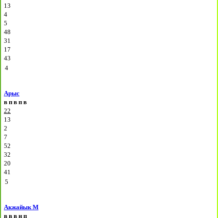
13
4
5
48
31
17
43
4
Арыс
в
п
в
п
в
22
13
2
7
52
32
20
41
5
Акжайык М
в
в
в
н
п