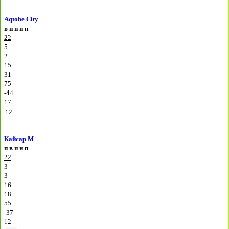
Aqtobe City
в
п
п
п
п
22
5
2
15
31
75
-44
17
12
Кайсар М
п
в
п
н
п
22
3
3
16
18
55
-37
12