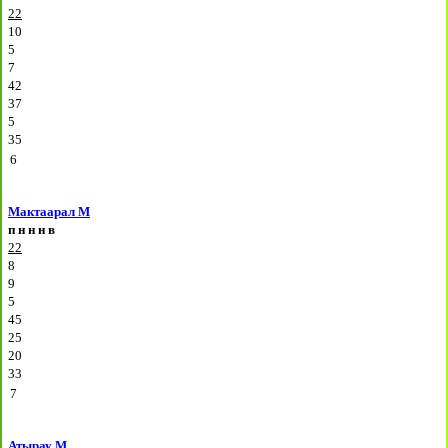
22
10
5
7
42
37
5
35
6
Мактаарал М
п
н
н
н
в
22
8
9
5
45
25
20
33
7
Атырау М