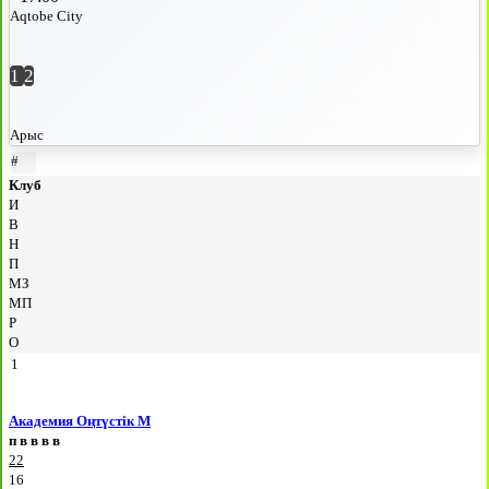
Aqtobe City
1
2
Арыс
#
Клуб
И
В
Н
П
МЗ
МП
Р
О
1
Академия Оңтүстік М
п
в
в
в
в
22
16