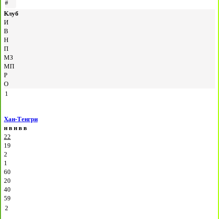
#
Клуб
И
В
Н
П
МЗ
МП
Р
О
1
Хан-Тенгри
н
в
н
в
в
22
19
2
1
60
20
40
59
2