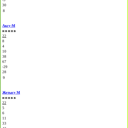
30
8
Аксу-М
н
в
н
п
в
22
8
4
10
38
67
-29
28
9
Жетысу М
н
п
п
в
в
22
5
6
11
33