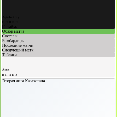
Aqtobe City
п
п
п
в
п
|
1-тайм: -
Обзор матча
Составы
Бомбардиры
Последние матчи
Следующий матч
Таблица
Арыс
в
п
п
п
в
Вторая лига Казахстана