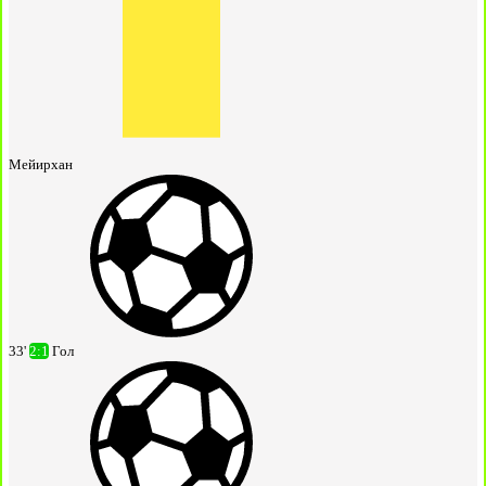
Мейирхан
33'
2:1
Гол