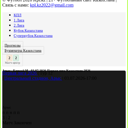
Связь с нами:
kpl.kz2022@gmail.com
КПЛ
1 Лига
2 Лига
Кубок Казахстана
Суперкубок Казахстана
Прогнозы
Букмекеры Казахстана
2
:
Матч-центр
Арыс - Елимай М - 03.07.2026 Первая лига Казахстана 2026
Первая лига 2026
|
Тур 12
|
Центральный стадион, Арыс
|
03.07.2026
-
17:00
Арыс
п
п
н
п
п
3
:
2
Матч Закончен