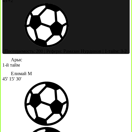
45'+2'
|
Посещаемость: 200
|
Рефери: Рамазан Нурдинов
|
1-тайм: 3-2
Арыс
1-й тайм
Елимай М
45'
15'
30'