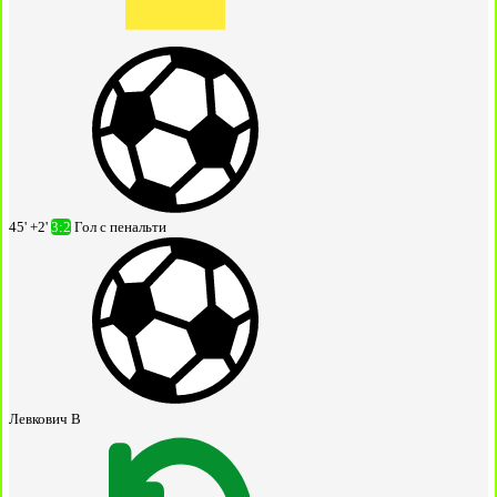
45' +2'
3:2
Гол с пенальти
Левкович В