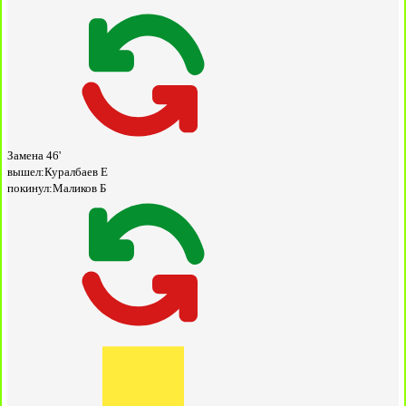
Замена
46'
вышел:
Куралбаев Е
покинул:
Маликов Б