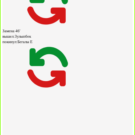
Замена
46'
вышел:
Зулыпбек
покинул:
Бегалы Е