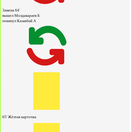
Замена
64'
вышел:
Молдакараев Б
покинул:
Казакбай А
65'
Жёлтая карточка