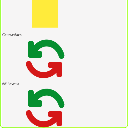
Сансызбаев
68'
Замена