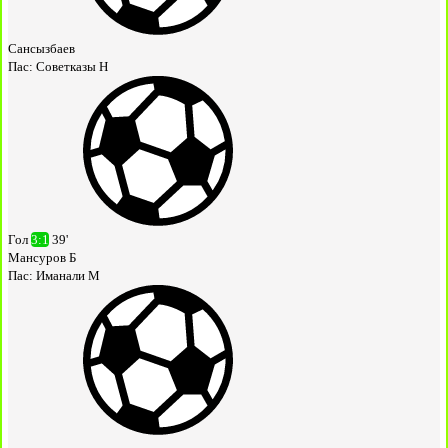
Сансызбаев
Пас:
Советказы Н
Гол
3:1
39'
Мансуров Б
Пас:
Иманали М