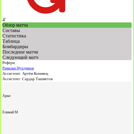
4'
Обзор матча
Составы
Статистика
Таблица
Бомбардиры
Последние матчи
Следующий матч
Рефери:
Рамазан Нурдинов
Ассистент:
Артём Конивец
Ассистент:
Сардар Ташметов
Арыс
Елимай М