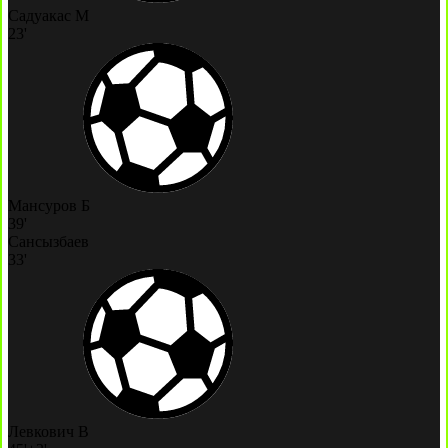
Садуакас М
23'
Мансуров Б
39'
Сансызбаев
33'
Левкович В