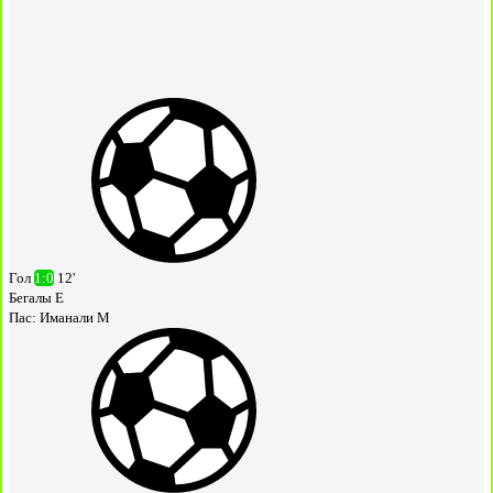
Гол
1:0
12'
Бегалы Е
Пас:
Иманали М