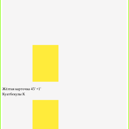
Жёлтая карточка
45' +1'
Куатбекулы К