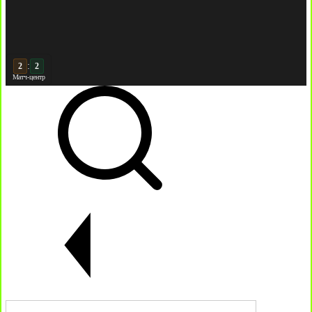
:
2
Матч-центр