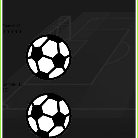
Елимай М
п
п
п
н
п
Бегалы Е
12'