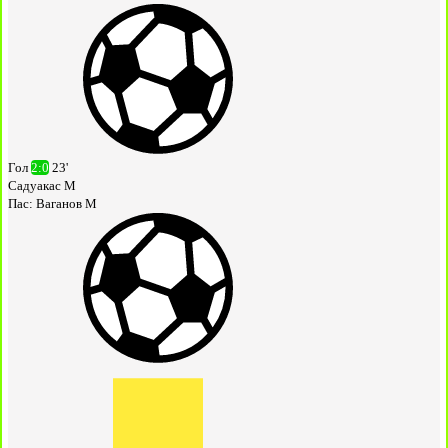
Гол
2:0
23'
Садуакас М
Пас:
Ваганов М