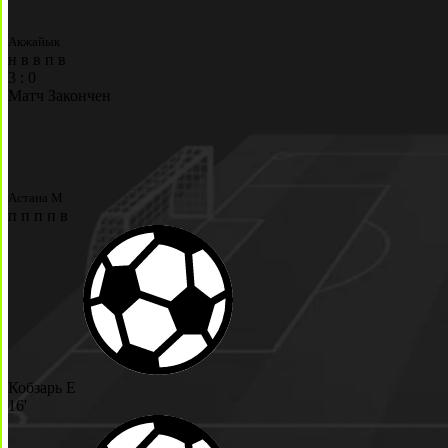
Акжайык
н
в
в
п
в
3
:
0
Матч Закончен
Астана М
п
п
п
п
в
Кобзарь Е
16'