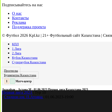
Подписывайтесь на нас
О нас
Контакты
Реклама
Поддержка проекта
© Футбол 2026 Kpl.kz | 21+ Футбольный сайт Казахстана | Связ
КПЛ
1 Лига
2 Лига
Кубок Казахстана
Суперкубок Казахстана
Прогнозы
Букмекеры Казахстана
Матч-центр
2
:
Акжайык - Астана М - 01.06.2023 Первая лига Казахстана 2023
Первая лига 2023
|
Тур 10
|
Стадион им. П.Атояна
|
01.06.2023
-
19:00