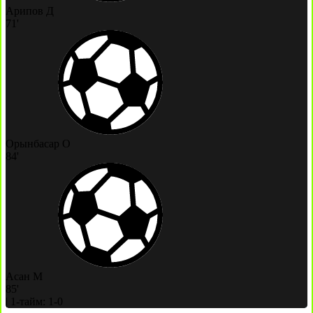
Арипов Д
71'
Орынбасар О
84'
Асан М
85'
|
1-тайм: 1-0