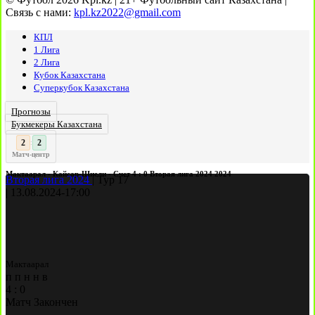
Связь с нами:
kpl.kz2022@gmail.com
КПЛ
1 Лига
2 Лига
Кубок Казахстана
Суперкубок Казахстана
Прогнозы
Букмекеры Казахстана
3
2
:
Матч-центр
Мактаарал - Кайсар-Шиели - Счет 4 : 0 Вторая лига 2024 2024
Вторая лига 2024
|
Тур 17
|
13.08.2024
-
17:00
Мактаарал
п
п
н
н
в
4
:
0
Матч Закончен