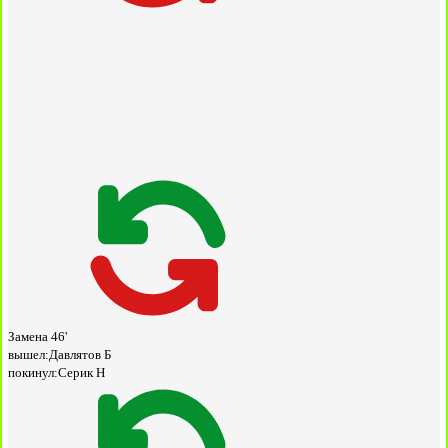
Замена
46'
вышел:
Давлятов Б
покинул:
Серик Н