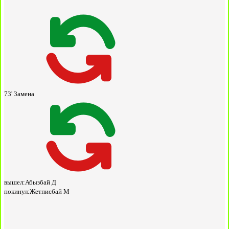
73'
Замена
вышел:
Абызбай Д
покинул:
Жетписбай М