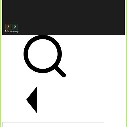
:
3
2
Матч-центр