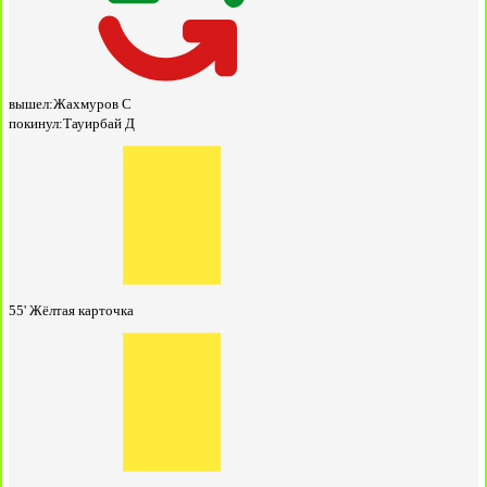
вышел:
Жахмуров С
покинул:
Тауирбай Д
55'
Жёлтая карточка