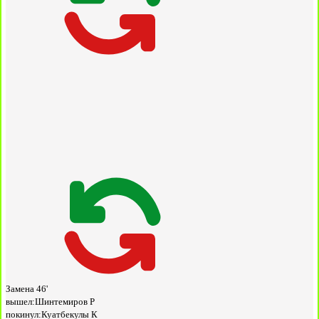
Замена
46'
вышел:
Шинтемиров Р
покинул:
Куатбекулы К