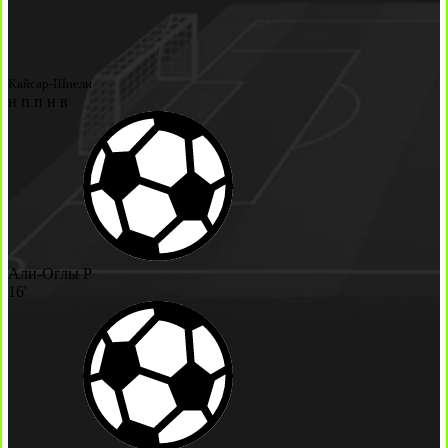
Кайсар-Шиели
н
п
п
н
в
Али-Оглы Р
16'