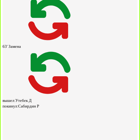
63'
Замена
вышел:
Утебек Д
покинул:
Сабирдин Р