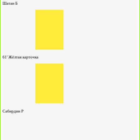
Шатан Б
61'
Жёлтая карточка
Сабирдин Р