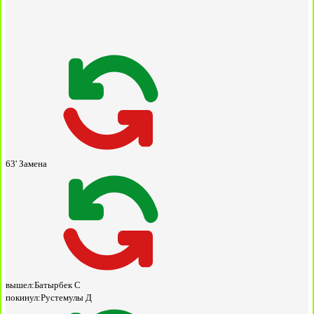
63'
Замена
вышел:
Батырбек С
покинул:
Рустемулы Д