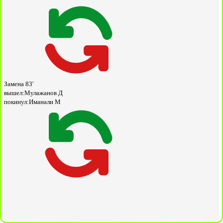
Замена
83'
вышел:
Мулажанов Д
покинул:
Иманали М