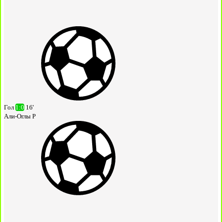
Гол
1:0
16'
Али-Оглы Р