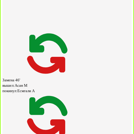
Замена
46'
вышел:
Асан М
покинул:
Есмгали А