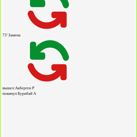
73'
Замена
вышел:
Акберген Р
покинул:
Бурибай А