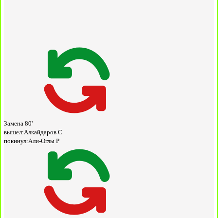
Замена
80'
вышел:
Алкайдаров С
покинул:
Али-Оглы Р