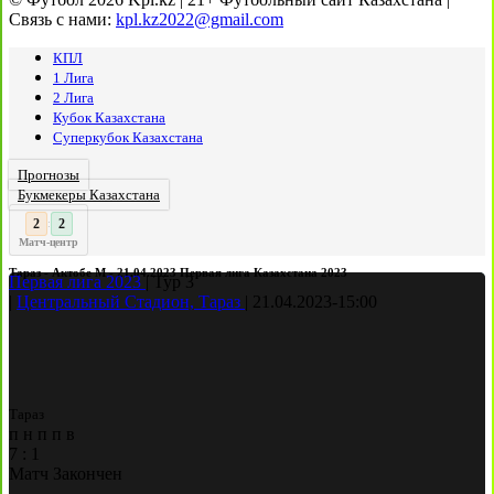
Связь с нами:
kpl.kz2022@gmail.com
КПЛ
1 Лига
2 Лига
Кубок Казахстана
Суперкубок Казахстана
Прогнозы
Букмекеры Казахстана
2
:
Матч-центр
Тараз - Актобе М - 21.04.2023 Первая лига Казахстана 2023
Первая лига 2023
|
Тур 3
|
Центральный Стадион, Тараз
|
21.04.2023
-
15:00
Тараз
п
н
п
п
в
7
:
1
Матч Закончен