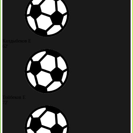
Калдыбеков Е
62'
Тойбеков Е
72'