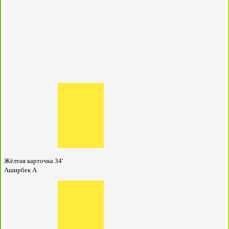
Жёлтая карточка
34'
Аширбек А