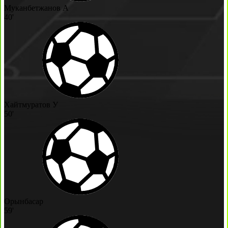
Муканбетжанов А
40'
Хайтмуратов У
50'
Орынбасар
59'