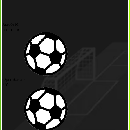
Актобе М
п
в
н
в
в
Орынбасар
25'