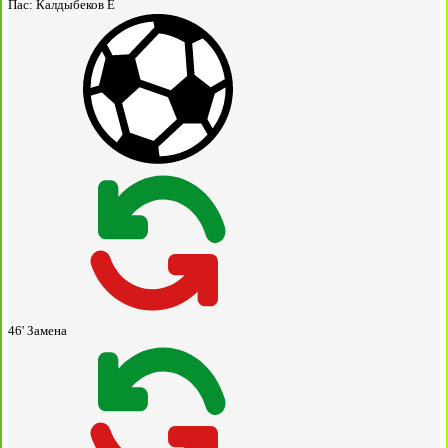
Пас:
Калдыбеков Е
46'
Замена