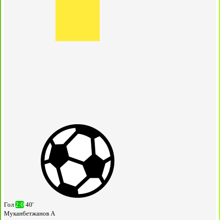
Гол
2:0
40'
Муканбетжанов А