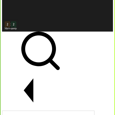
:
2
Матч-центр