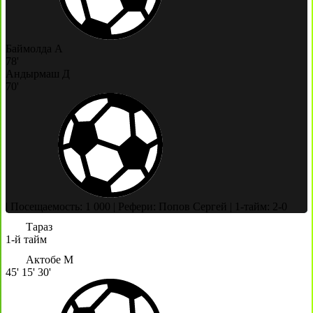
Баймолда А
78'
Андырмаш Д
70'
|
Посещаемость: 1 000
|
Рефери: Попов Сергей
|
1-тайм: 2-0
Тараз
1-й тайм
Актобе М
45'
15'
30'