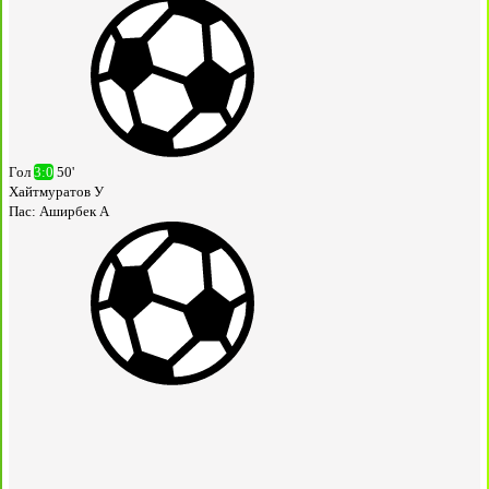
Гол
3:0
50'
Хайтмуратов У
Пас:
Аширбек А