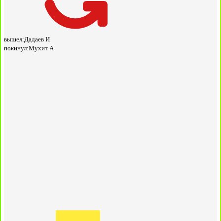
вышел:
Дадаев И
покинул:
Мухит А