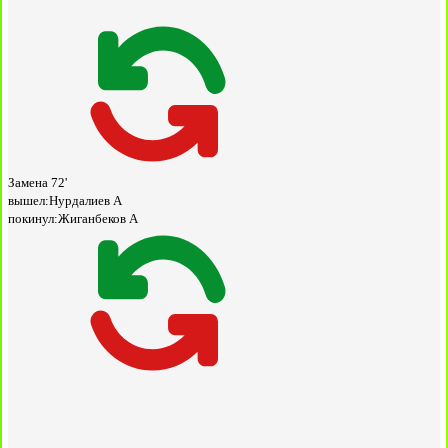
Замена
72'
вышел:
Нурдалиев А
покинул:
Жиганбеков А