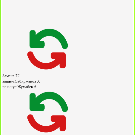
Замена
72'
вышел:
Сабиржанов Х
покинул:
Жумабек А