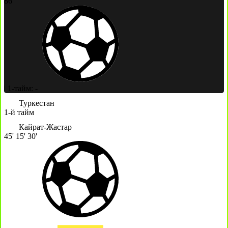
86'
|
1-тайм: -
Туркестан
1-й тайм
Кайрат-Жастар
45'
15'
30'