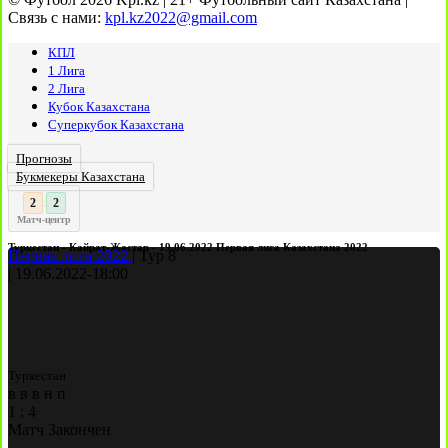
Связь с нами:
kpl.kz2022@gmail.com
КПЛ
1 Лига
2 Лига
Кубок Казахстана
Суперкубок Казахстана
Прогнозы
Букмекеры Казахстана
3
2
:
Матч-центр
Туркестан - Кайрат-Жастар - 19.06.2022 Первая лига Казахстана 2022
Первая лига 2022
|
Тур 8
|
19.06.2022
-
18:00
Туркестан
в
в
в
н
п
1
:
4
Матч Закончен