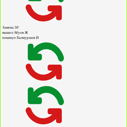
Замена
36'
вышел:
Абуов Ж
покинул:
Халмурзаев И