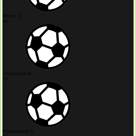
Мухит А
66'
Толеуханов Н
74'
Рахимжанов А