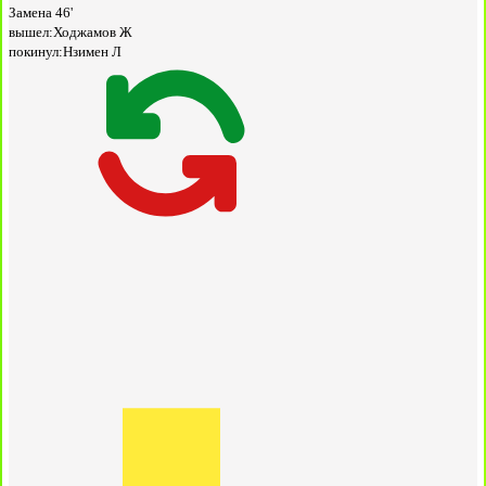
Замена
46'
вышел:
Ходжамов Ж
покинул:
Нзимен Л