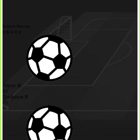
Кайрат-Жастар
н
в
н
п
н
Абуов Ж
83'
Труфанов Я
28'