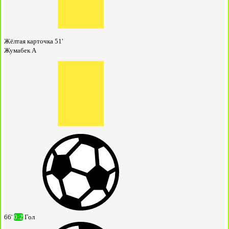
Жёлтая карточка
51'
Жумабек А
66'
0:2
Гол