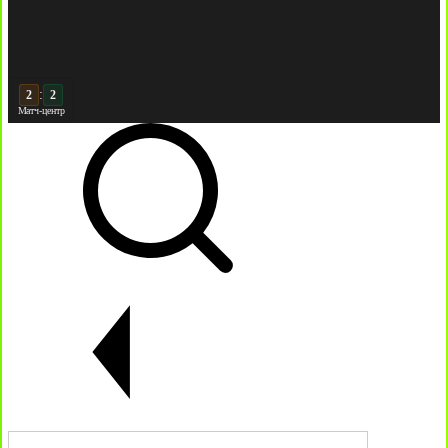
:
3
2
Матч-центр