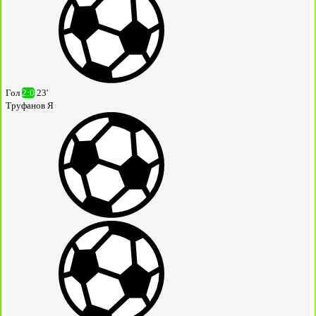
Гол
2:0
23'
Труфанов Я