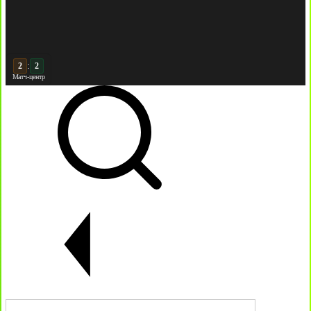
:
2
Матч-центр