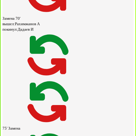
Замена
70'
вышел:
Рахимжанов А
покинул:
Дадаев И
75'
Замена