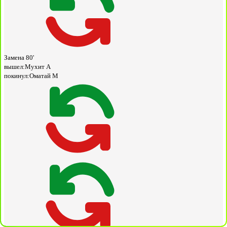
Замена
80'
вышел:
Мухит А
покинул:
Оматай М