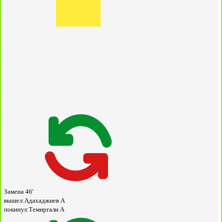
Замена
46'
вышел:
Адахаджиев А
покинул:
Темиргали А