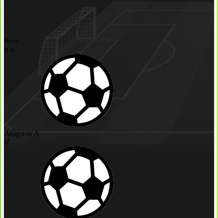
Batyr
н
н
Абдулла А
6'