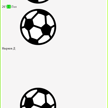
26'
2:1
Гол
Нырков Д