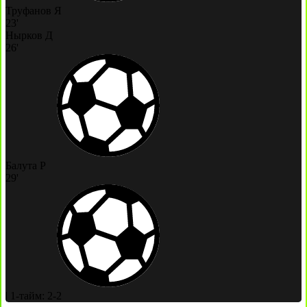
Труфанов Я
23'
Нырков Д
26'
Балута Р
29'
|
1-тайм: 2-2