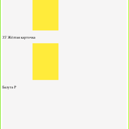
35'
Жёлтая карточка
Балута Р