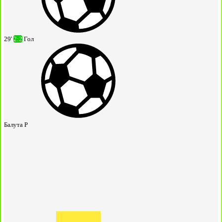
29'
2:2
Гол
Балута Р