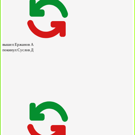
вышел:
Ержанов А
покинул:
Суслов Д