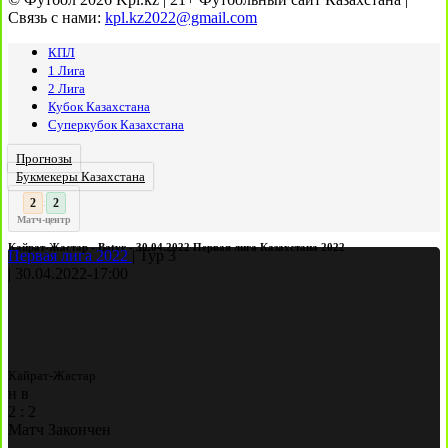
Связь с нами:
kpl.kz2022@gmail.com
КПЛ
1 Лига
2 Лига
Кубок Казахстана
Суперкубок Казахстана
Прогнозы
Букмекеры Казахстана
3
2
:
Матч-центр
Кайрат-Жастар - Batyr - 30.04.2022 Первая лига Казахстана 2022
Первая лига 2022
|
Тур 3
|
30.04.2022
-
17:00
Кайрат-Жастар
н
в
2
:
2
Матч Закончен