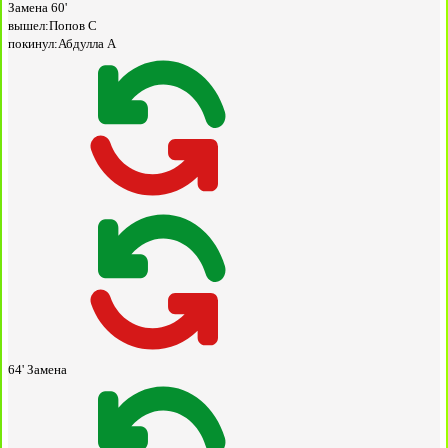
Замена
60'
вышел:
Попов С
покинул:
Абдулла А
64'
Замена