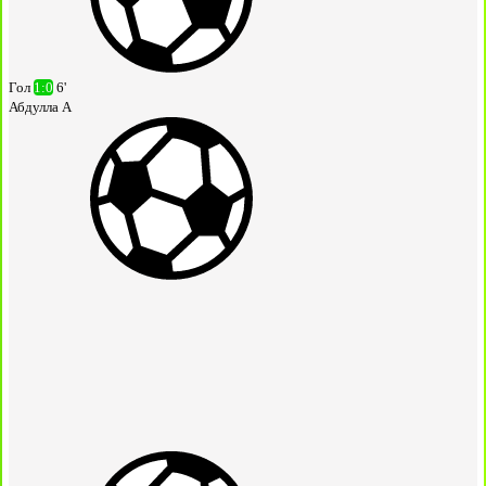
Гол
1:0
6'
Абдулла А