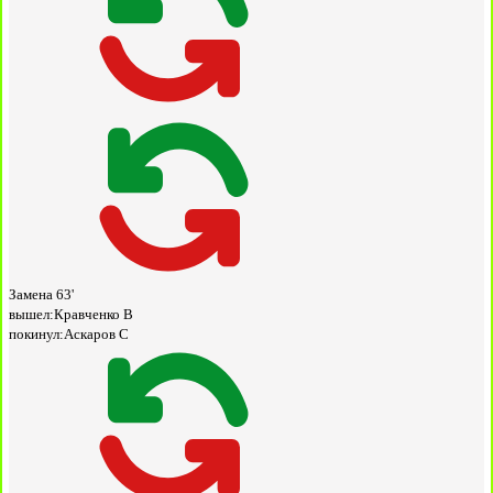
Замена
63'
вышел:
Кравченко В
покинул:
Аскаров С