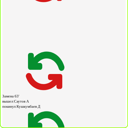
Замена
63'
вышел:
Саутов А
покинул:
Кушкумбаев Д