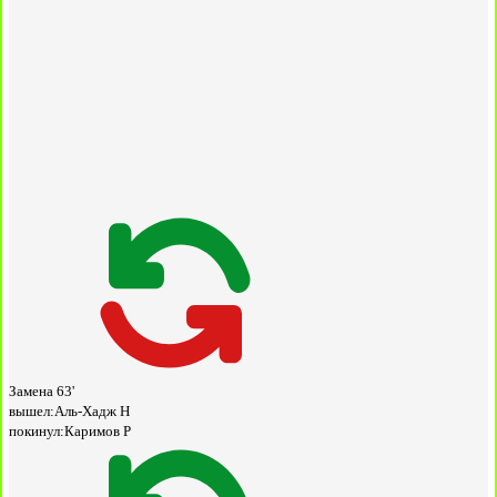
Замена
63'
вышел:
Аль-Хадж Н
покинул:
Каримов Р