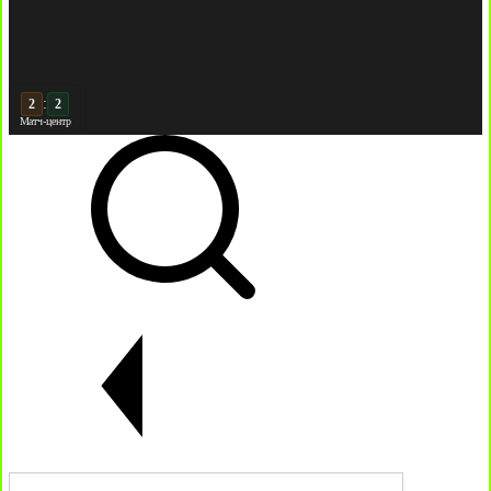
:
3
2
Матч-центр