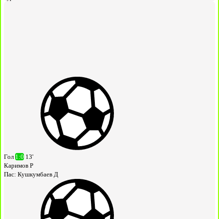
Гол
1:0
13'
Каримов Р
Пас:
Кушкумбаев Д