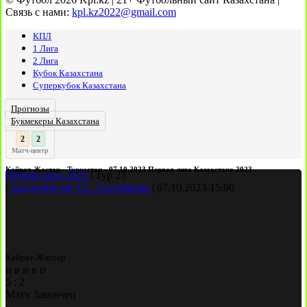
Связь с нами:
kpl.kz2022@gmail.com
КПЛ
1 Лига
2 Лига
Кубок Казахстана
Суперкубок Казахстана
Прогнозы
Букмекеры Казахстана
3
2
:
Матч-центр
Кайрат-Жастар - Туркестан - 07.10.2023 Первая лига Казахстана 2023
Первая лига 2023
|
Тур 27
|
Академия им Т.С. Сегизбаева
|
07.10.2023
-
15:00
Кайрат-Жастар
п
в
н
в
п
5
:
2
Матч Закончен