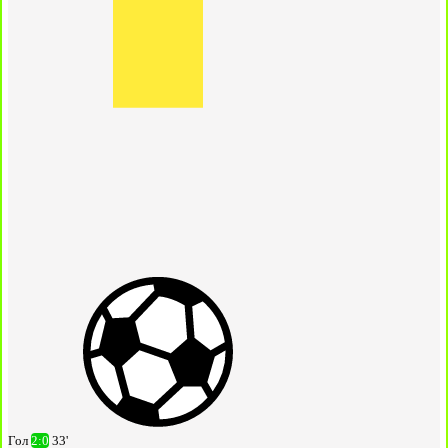
Гол
2:0
33'