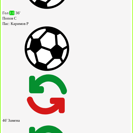
Гол
3:0
36'
Попов С
Пас:
Каримов Р
46'
Замена