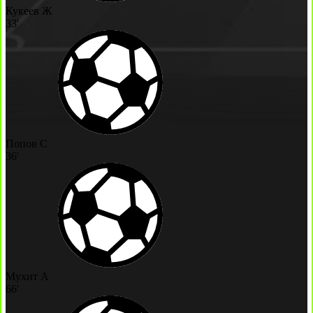
Кукеев Ж
33'
Попов С
36'
Мухит А
66'