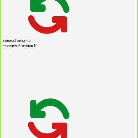
вышел:
Рыскул Б
покинул:
Антипов И