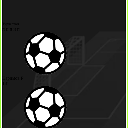
Туркестан
п
п
п
н
п
Каримов Р
13'