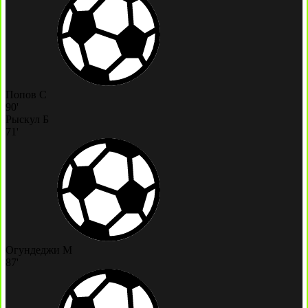
Попов С
90'
Рыскул Б
71'
Огундеджи М
87'