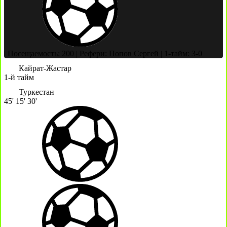
|
Посещаемость: 200
|
Рефери: Попов Сергей
|
1-тайм: 3-0
Кайрат-Жастар
1-й тайм
Туркестан
45'
15'
30'