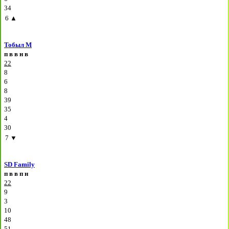
34
6
▲
Тобыл М
п
в
в
н
в
22
8
6
8
39
35
4
30
7
▼
SD Family
п
в
в
п
н
22
9
3
10
48
51