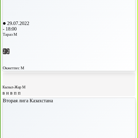
29.07.2022
-
18:00
Тараз М
2
2
Окжетпес М
Кызыл-Жар М
в
н
в
п
п
Вторая лига Казахстана