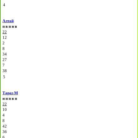
4
Алтай
п
в
п
н
в
22
12
2
8
34
27
7
38
5
Тараз М
н
п
п
в
п
22
10
4
8
42
36
6