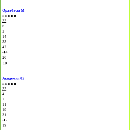
Ордабасы М
п
п
п
п
в
22
6
2
14
33
47
-14
20
10
Академия 05
п
п
н
п
н
22
4
7
11
19
31
-12
19