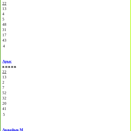
22
13
4
5
48
31
17
43
4
Арыс
в
п
в
п
в
22
13
2
7
52
32
20
41
5
Акжайык М