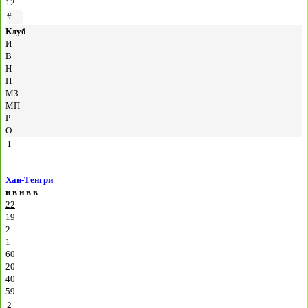
12
#
Клуб
И
В
Н
П
МЗ
МП
Р
О
1
Хан-Тенгри
н
в
н
в
в
22
19
2
1
60
20
40
59
2