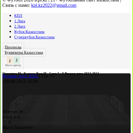
Связь с нами:
kpl.kz2022@gmail.com
КПЛ
1 Лига
2 Лига
Кубок Казахстана
Суперкубок Казахстана
Прогнозы
Букмекеры Казахстана
3
:
Матч-центр
Окжетпес М - Кызыл-Жар М - Счет 3 : 0 Вторая лига 2022 2022
Вторая лига 2022
|
Тур 16
|
28.08.2022
-
16:00
Окжетпес М
н
н
в
п
п
3
:
0
Матч Закончен