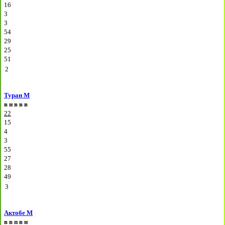
16
3
3
54
29
25
51
2
Туран М
в
н
в
в
в
22
15
4
3
55
27
28
49
3
Актобе М
в
в
п
в
н