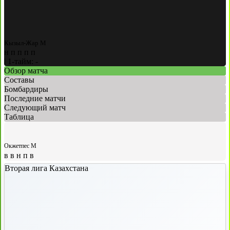
Кызыл-Жар М
н
п
п
п
п
|
1-тайм: -
Обзор матча
Составы
Бомбардиры
Последние матчи
Следующий матч
Таблица
Окжетпес М
в
в
н
п
в
Вторая лига Казахстана