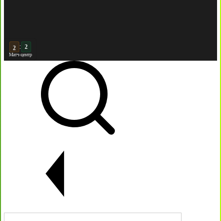
:
3
Матч-центр