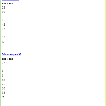
в
в
в
н
п
22
10
5
7
42
37
5
35
6
Мактаарал М
п
н
н
н
в
22
8
9
5
45
25
20
33
7