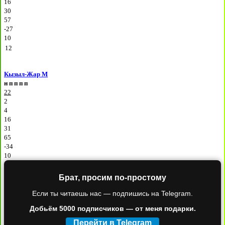
16
30
57
-27
10
12
Кызыл-Жар М
н
п
п
п
п
22
2
4
16
31
65
-34
10
Брат, просим по-простому
Если ты читаешь нас — подпишись на Telegram.
Добьём 5000 подписчиков — от меня подарки.
Перейти в Telegram