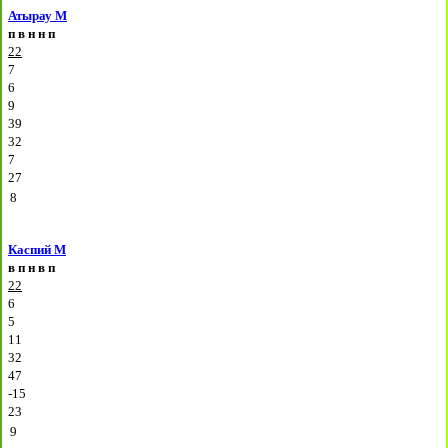
Атырау М
п
в
н
н
п
22
7
6
9
39
32
7
27
8
Каспий М
в
п
н
в
п
22
6
5
11
32
47
-15
23
9