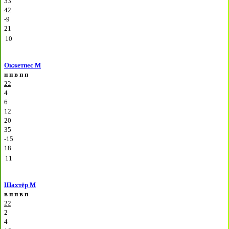
33
42
-9
21
10
Окжетпес М
н
п
в
п
п
22
4
6
12
20
35
-15
18
11
Шахтёр М
в
п
п
в
п
22
2
4