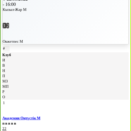
-
16:00
Кызыл-Жар М
3
2
Окжетпес М
#
Клуб
И
В
Н
П
МЗ
МП
Р
О
1
Академия Оңтүстік М
п
в
в
в
в
22