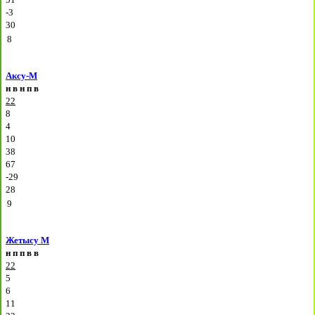
-3
30
8
Аксу-М
н
в
н
п
в
22
8
4
10
38
67
-29
28
9
Жетысу М
н
п
п
в
в
22
5
6
11