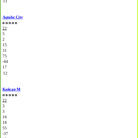
11
Aqtobe City
в
п
п
п
п
22
5
2
15
31
75
-44
17
12
Кайсар М
п
в
п
н
п
22
3
3
16
18
55
-37