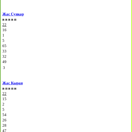
Жас Сункар
в
в
в
в
п
22
16
1
5
65
33
32
49
3
Жас Кыран
в
п
в
п
н
22
15
2
5
54
26
28
47