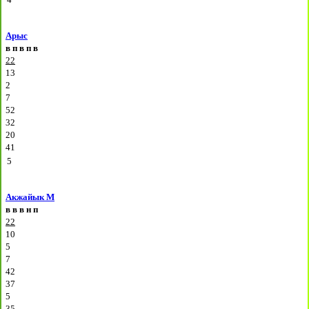
Арыс
в
п
в
п
в
22
13
2
7
52
32
20
41
5
Акжайык М
в
в
в
н
п
22
10
5
7
42
37
5
35