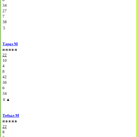
34
27
7
38
5
Тараз М
н
п
п
в
п
22
10
4
8
42
36
6
34
6
▲
Тобыл М
п
в
в
н
в
22
8