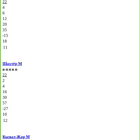
22
4
6
12
20
35
-15
18
11
Шахтёр М
в
п
п
в
п
22
2
4
16
30
57
-27
10
12
Кызыл-Жар М