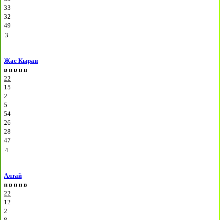
33
32
49
3
Жас Кыран
в
п
в
п
н
22
15
2
5
54
26
28
47
4
Алтай
п
в
п
н
в
22
12
2
8