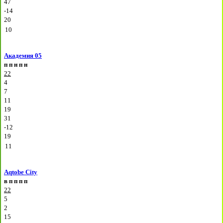
47
-14
20
10
Академия 05
п
п
н
п
н
22
4
7
11
19
31
-12
19
11
Aqtobe City
в
п
п
п
п
22
5
2
15