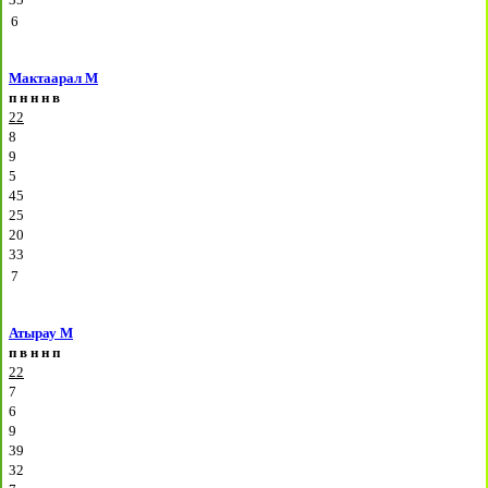
6
Мактаарал М
п
н
н
н
в
22
8
9
5
45
25
20
33
7
Атырау М
п
в
н
н
п
22
7
6
9
39
32