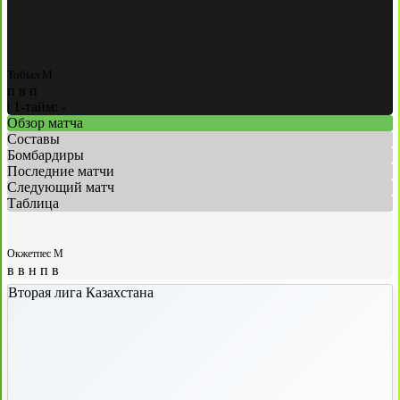
Тобыл М
п
в
п
|
1-тайм: -
Обзор матча
Составы
Бомбардиры
Последние матчи
Следующий матч
Таблица
Окжетпес М
в
в
н
п
в
Вторая лига Казахстана