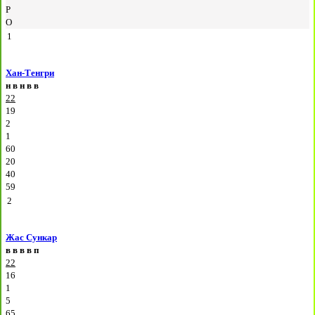
Р
О
1
Хан-Тенгри
н
в
н
в
в
22
19
2
1
60
20
40
59
2
Жас Сункар
в
в
в
в
п
22
16
1
5
65