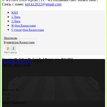
Связь с нами:
kpl.kz2022@gmail.com
КПЛ
1 Лига
2 Лига
Кубок Казахстана
Суперкубок Казахстана
Прогнозы
Букмекеры Казахстана
3
2
:
Матч-центр
Окжетпес М - Тобыл М - Счет 0 : 0 Вторая лига 2022 2022
Вторая лига 2022
|
Тур 4
|
09.05.2022
-
16:00
Окжетпес М
п
н
п
0
:
0
Матч Закончен