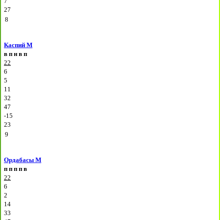
7
27
8
Каспий М
в
п
н
в
п
22
6
5
11
32
47
-15
23
9
Ордабасы М
п
п
п
п
в
22
6
2
14
33