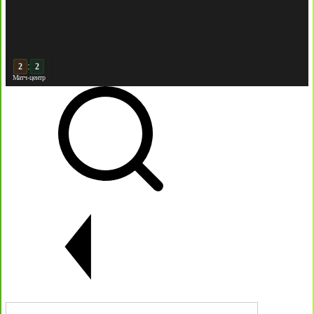
:
3
2
Матч-центр