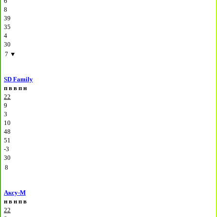
6
8
39
35
4
30
7
▼
SD Family
п
в
в
п
н
22
9
3
10
48
51
-3
30
8
Аксу-М
н
в
н
п
в
22