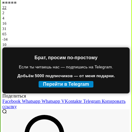
н
п
п
п
п
22
2
4
16
31
65
-34
10
Брат, просим по-простому
Если ты читаешь нас — подпишись на Telegram.
Добьём 5000 подписчиков — от меня подарки.
Перейти в Telegram
Поделиться
Facebook
Whatsapp
Whatsapp
VKontakte
Telegram
Копировать
ссылку