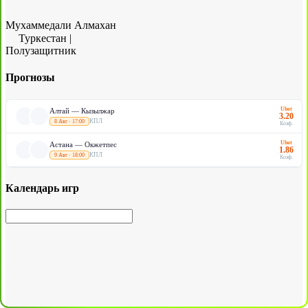
Мухаммедали Алмахан
Туркестан
|
Полузащитник
Прогнозы
Ubet
Алтай — Кызылжар
3.20
КПЛ
8 Авг · 17:00
Коэф.
Ubet
Астана — Окжетпес
1.86
КПЛ
9 Авг · 18:00
Коэф.
Календарь игр