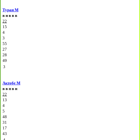
Туран М
в
н
в
в
в
22
15
4
3
55
27
28
49
3
Актобе М
в
в
п
в
н
22
13
4
5
48
31
17
43
4