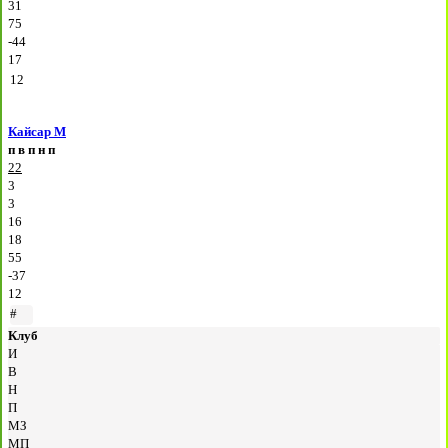
31
75
-44
17
12
Кайсар М
п
в
п
н
п
22
3
3
16
18
55
-37
12
#
Клуб
И
В
Н
П
МЗ
МП