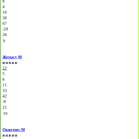
8
4
10
38
67
-29
28
9
Жетысу М
н
п
п
в
в
22
5
6
11
33
42
-9
21
10
Окжетпес М
н
п
в
п
п