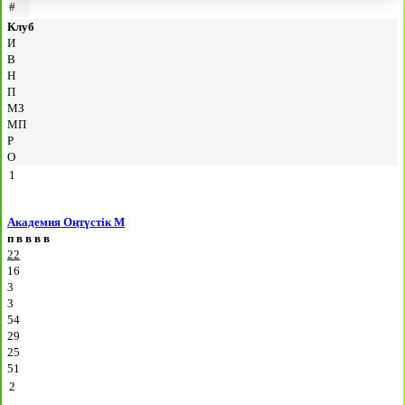
#
Клуб
И
В
Н
П
МЗ
МП
Р
О
1
Академия Оңтүстік М
п
в
в
в
в
22
16
3
3
54
29
25
51
2