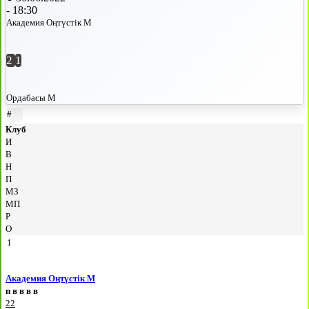
-
18:30
Академия Оңтүстік М
2
1
Ордабасы М
#
Клуб
И
В
Н
П
МЗ
МП
Р
О
1
Академия Оңтүстік М
п
в
в
в
в
22