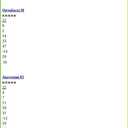
Ордабасы М
п
п
п
п
в
22
6
2
14
33
47
-14
20
10
Академия 05
п
п
н
п
н
22
4
7
11
19
31
-12
19