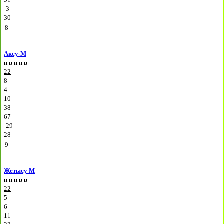
-3
30
8
Аксу-М
н
в
н
п
в
22
8
4
10
38
67
-29
28
9
Жетысу М
н
п
п
в
в
22
5
6
11