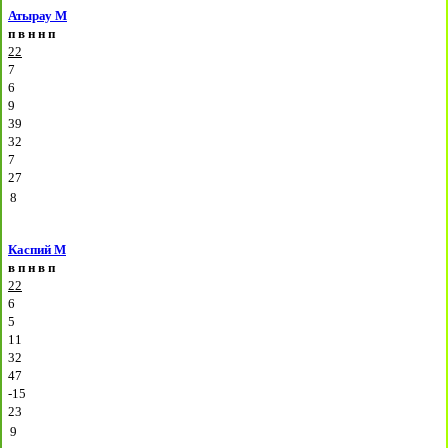
Атырау М
п
в
н
н
п
22
7
6
9
39
32
7
27
8
Каспий М
в
п
н
в
п
22
6
5
11
32
47
-15
23
9