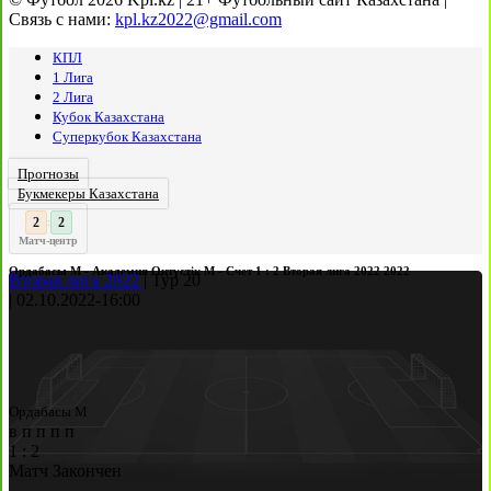
Связь с нами:
kpl.kz2022@gmail.com
КПЛ
1 Лига
2 Лига
Кубок Казахстана
Суперкубок Казахстана
Прогнозы
Букмекеры Казахстана
3
2
:
Матч-центр
Ордабасы М - Академия Оңтүстік М - Счет 1 : 2 Вторая лига 2022 2022
Вторая лига 2022
|
Тур 20
|
02.10.2022
-
16:00
Ордабасы М
в
п
п
п
п
1
:
2
Матч Закончен