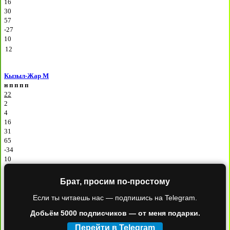
16
30
57
-27
10
12
Кызыл-Жар М
н
п
п
п
п
22
2
4
16
31
65
-34
10
Брат, просим по-простому
Если ты читаешь нас — подпишись на Telegram.
Добьём 5000 подписчиков — от меня подарки.
Перейти в Telegram