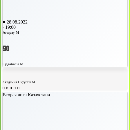
28.08.2022
-
19:00
Атырау М
2
1
Ордабасы М
Академия Оңтүстік М
н
в
н
н
н
Вторая лига Казахстана