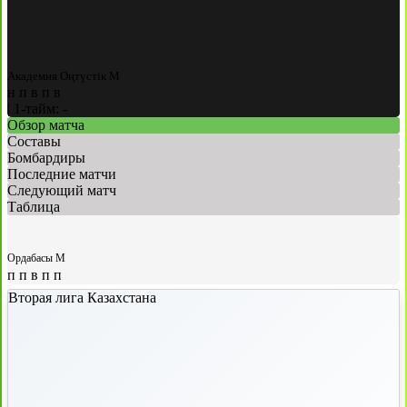
Академия Оңтүстік М
н
п
в
п
в
|
1-тайм: -
Обзор матча
Составы
Бомбардиры
Последние матчи
Следующий матч
Таблица
Ордабасы М
п
п
в
п
п
Вторая лига Казахстана