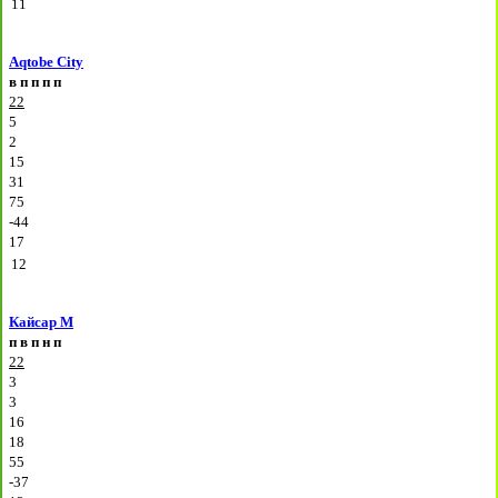
11
Aqtobe City
в
п
п
п
п
22
5
2
15
31
75
-44
17
12
Кайсар М
п
в
п
н
п
22
3
3
16
18
55
-37