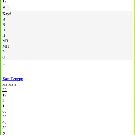
12
#
Клуб
И
В
Н
П
МЗ
МП
Р
О
1
Хан-Тенгри
н
в
н
в
в
22
19
2
1
60
20
40
59
2