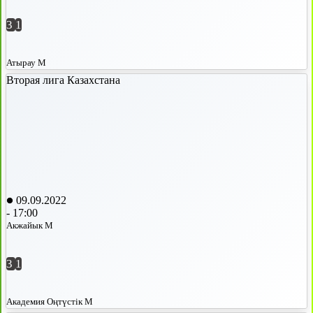
3
1
Атырау М
Вторая лига Казахстана
09.09.2022
-
17:00
Акжайык М
3
1
Академия Оңтүстік М