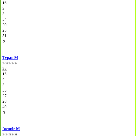
16
3
3
54
29
25
51
2
Туран М
в
н
в
в
в
22
15
4
3
55
27
28
49
3
Актобе М
в
в
п
в
н