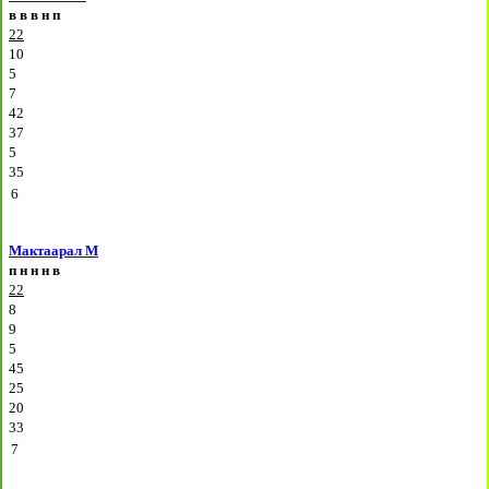
в
в
в
н
п
22
10
5
7
42
37
5
35
6
Мактаарал М
п
н
н
н
в
22
8
9
5
45
25
20
33
7