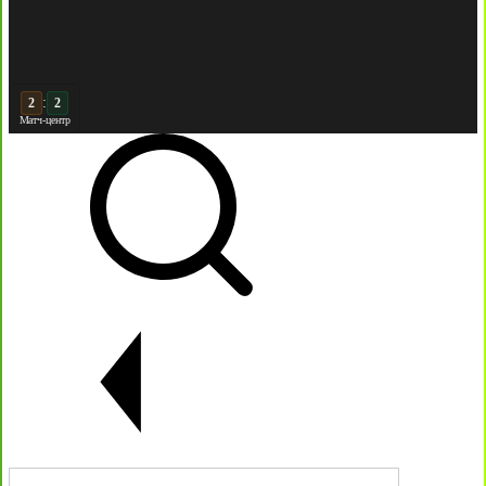
:
3
2
Матч-центр