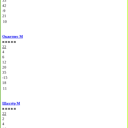
33
42
-9
21
10
Окжетпес М
н
п
в
п
п
22
4
6
12
20
35
-15
18
11
Шахтёр М
в
п
п
в
п
22
2
4