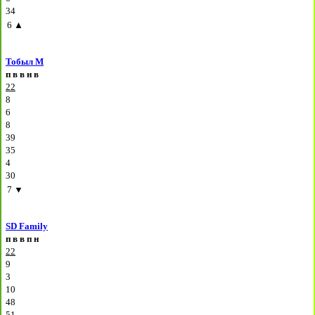
34
6
▲
Тобыл М
п
в
в
н
в
22
8
6
8
39
35
4
30
7
▼
SD Family
п
в
в
п
н
22
9
3
10
48
51