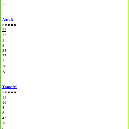
4
Алтай
п
в
п
н
в
22
12
2
8
34
27
7
38
5
Тараз М
н
п
п
в
п
22
10
4
8
42
36
6