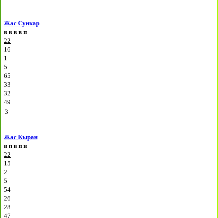
Жас Сункар
в
в
в
в
п
22
16
1
5
65
33
32
49
3
Жас Кыран
в
п
в
п
н
22
15
2
5
54
26
28
47