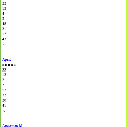
22
13
4
5
48
31
17
43
4
Арыс
в
п
в
п
в
22
13
2
7
52
32
20
41
5
Акжайык М