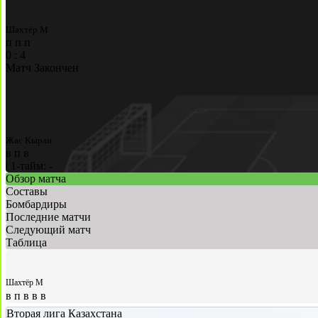
Шахтёр М
п
п
п
0
:
4
Матч Закончен
Жас Кыран
в
п
в
|
1-тайм: -
Обзор матча
Составы
Бомбардиры
Последние матчи
Следующий матч
Таблица
Шахтёр М
в
п
в
в
в
Вторая лига Казахстана