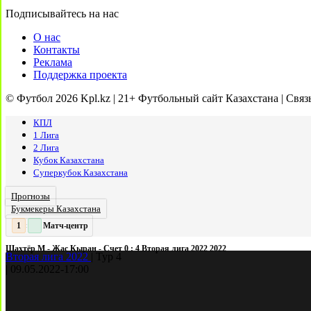
Подписывайтесь на нас
О нас
Контакты
Реклама
Поддержка проекта
© Футбол 2026 Kpl.kz | 21+ Футбольный сайт Казахстана | Связ
КПЛ
1 Лига
2 Лига
Кубок Казахстана
Суперкубок Казахстана
Прогнозы
Букмекеры Казахстана
Матч-центр
2
2
:
Шахтёр М - Жас Кыран - Счет 0 : 4 Вторая лига 2022 2022
Вторая лига 2022
|
Тур 4
|
09.05.2022
-
17:00