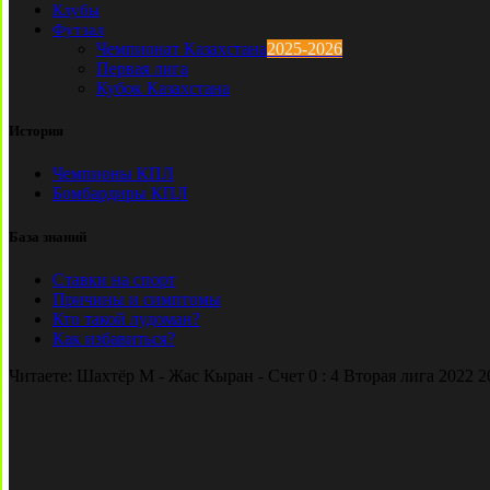
Клубы
Футзал
Чемпионат Казахстана
2025-2026
Первая лига
Кубок Казахстана
История
Чемпионы КПЛ
Бомбардиры КПЛ
База знаний
Ставки на спорт
Причины и симптомы
Кто такой лудоман?
Как избавиться?
Читаете:
Шахтёр М - Жас Кыран - Счет 0 : 4 Вторая лига 2022 2