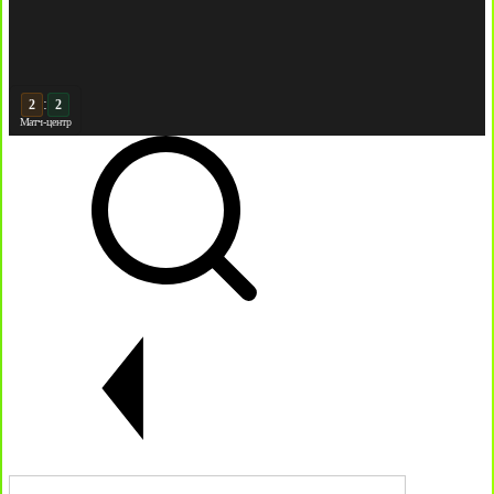
:
3
Матч-центр