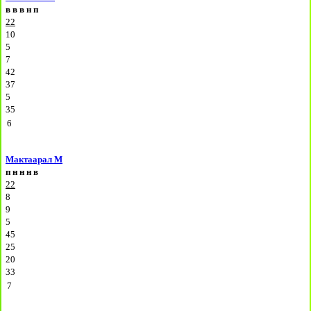
в
в
в
н
п
22
10
5
7
42
37
5
35
6
Мактаарал М
п
н
н
н
в
22
8
9
5
45
25
20
33
7