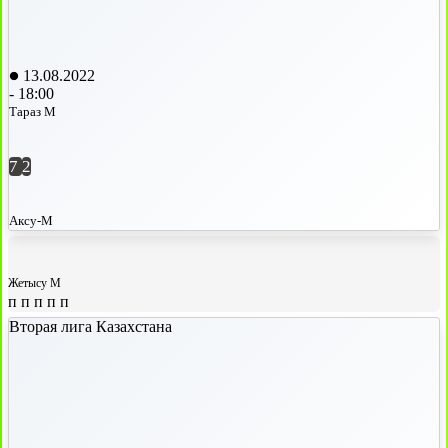
13.08.2022
-
18:00
Тараз М
7
2
Аксу-М
Жетысу М
п
п
п
п
п
Вторая лига Казахстана