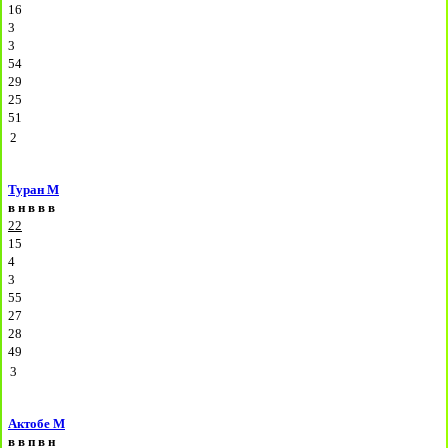
16
3
3
54
29
25
51
2
Туран М
в
н
в
в
в
22
15
4
3
55
27
28
49
3
Актобе М
в
в
п
в
н