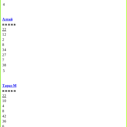
4
Алтай
п
в
п
н
в
22
12
2
8
34
27
7
38
5
Тараз М
н
п
п
в
п
22
10
4
8
42
36
6