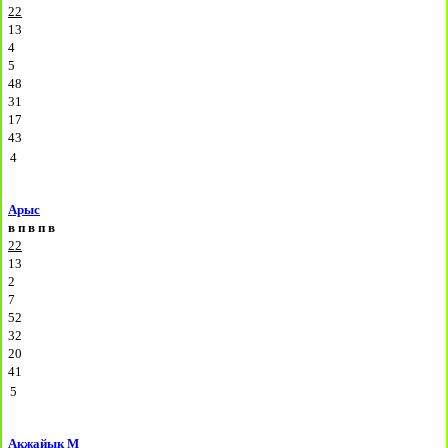
22
13
4
5
48
31
17
43
4
Арыс
в
п
в
п
в
22
13
2
7
52
32
20
41
5
Акжайык М