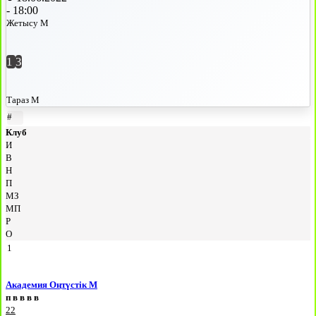
-
18:00
Жетысу М
1
3
Тараз М
#
Клуб
И
В
Н
П
МЗ
МП
Р
О
1
Академия Оңтүстік М
п
в
в
в
в
22