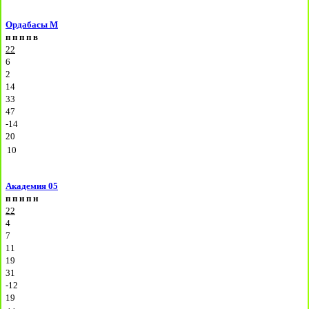
Ордабасы М
п
п
п
п
в
22
6
2
14
33
47
-14
20
10
Академия 05
п
п
н
п
н
22
4
7
11
19
31
-12
19