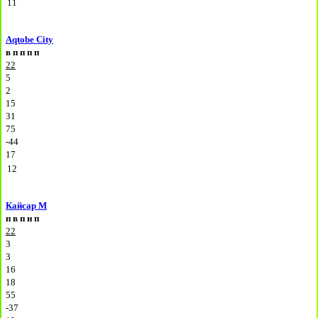
11
Aqtobe City
в
п
п
п
п
22
5
2
15
31
75
-44
17
12
Кайсар М
п
в
п
н
п
22
3
3
16
18
55
-37