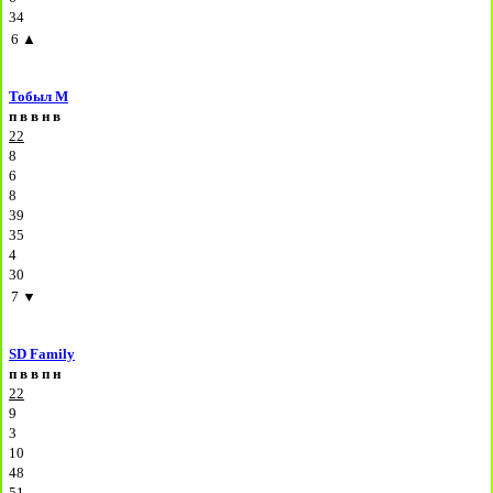
34
6
▲
Тобыл М
п
в
в
н
в
22
8
6
8
39
35
4
30
7
▼
SD Family
п
в
в
п
н
22
9
3
10
48
51