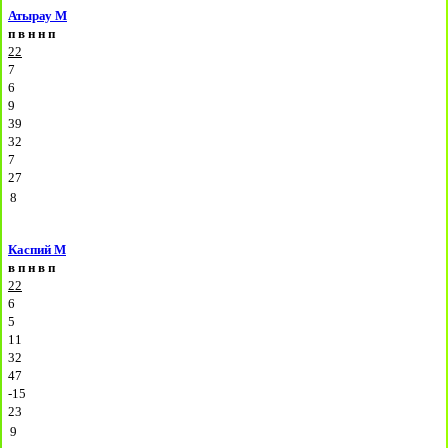
Атырау М
п
в
н
н
п
22
7
6
9
39
32
7
27
8
Каспий М
в
п
н
в
п
22
6
5
11
32
47
-15
23
9