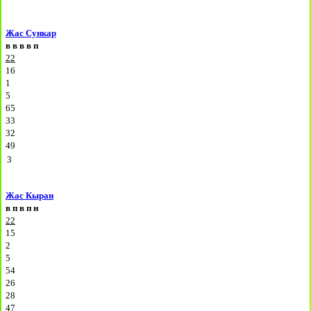
Жас Сункар
в
в
в
в
п
22
16
1
5
65
33
32
49
3
Жас Кыран
в
п
в
п
н
22
15
2
5
54
26
28
47