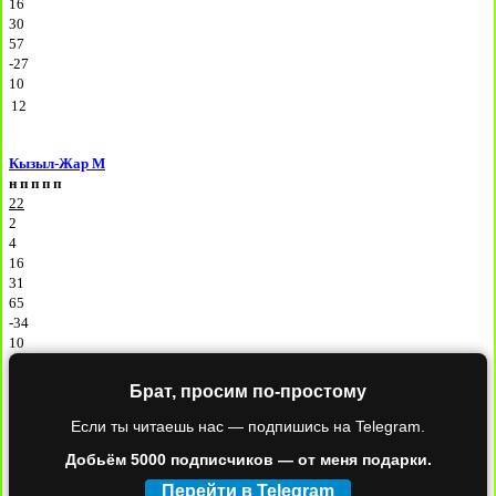
16
30
57
-27
10
12
Кызыл-Жар М
н
п
п
п
п
22
2
4
16
31
65
-34
10
Брат, просим по-простому
Если ты читаешь нас — подпишись на Telegram.
Добьём 5000 подписчиков — от меня подарки.
Перейти в Telegram