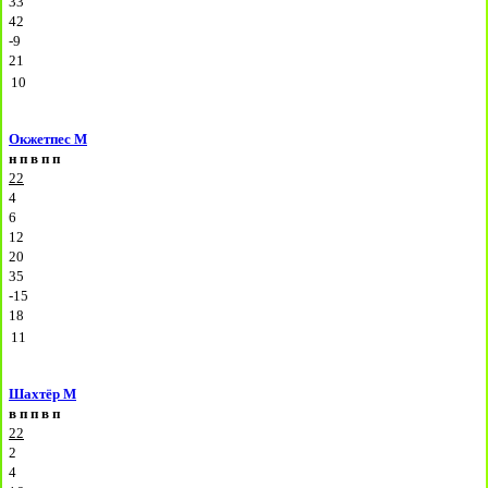
33
42
-9
21
10
Окжетпес М
н
п
в
п
п
22
4
6
12
20
35
-15
18
11
Шахтёр М
в
п
п
в
п
22
2
4