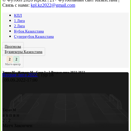
Связь с нами:
kpl.kz2022@gmail.com
КПЛ
1 Лига
2 Лига
Кубок Казахстана
Суперкубок Казахстана
Прогнозы
Букмекеры Казахстана
3
:
Матч-центр
Тараз М - Жетысу М - Счет 2 : 2 Вторая лига 2022 2022
Вторая лига 2022
|
Тур 18
|
09.09.2022
-
17:00
Тараз М
в
в
п
в
н
2
:
2
Матч Закончен