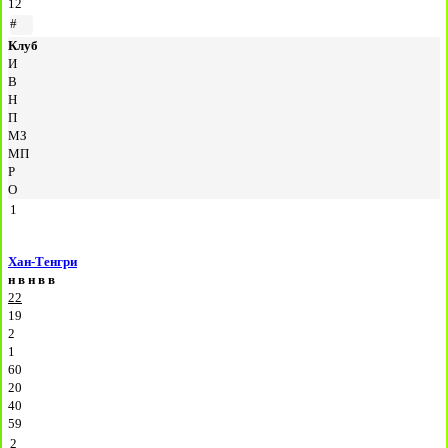
12
#
Клуб
И
В
Н
П
МЗ
МП
Р
О
1
Хан-Тенгри
н
в
н
в
в
22
19
2
1
60
20
40
59
2