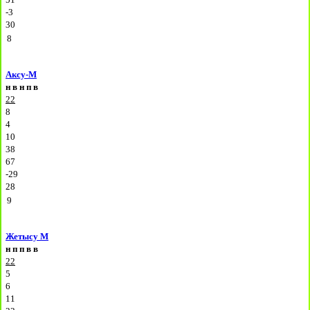
-3
30
8
Аксу-М
н
в
н
п
в
22
8
4
10
38
67
-29
28
9
Жетысу М
н
п
п
в
в
22
5
6
11