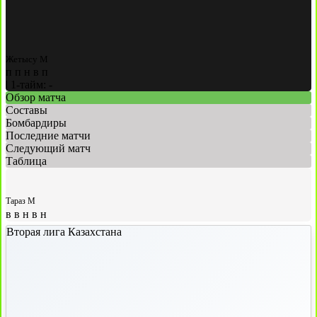
Жетысу М
п
п
н
в
п
|
1-тайм: -
Обзор матча
Составы
Бомбардиры
Последние матчи
Следующий матч
Таблица
Тараз М
в
в
н
в
н
Вторая лига Казахстана