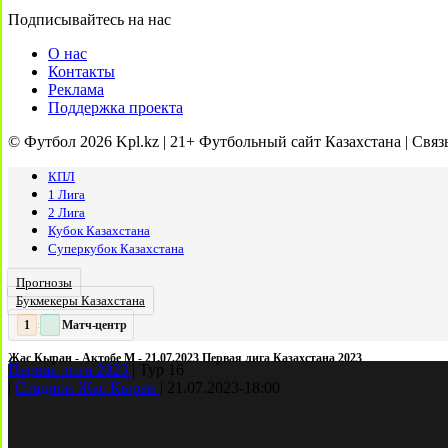
Подписывайтесь на нас
О нас
Контакты
Реклама
Поддержка проекта
© Футбол 2026 Kpl.kz | 21+ Футбольный сайт Казахстана | Связ
КПЛ
1 Лига
2 Лига
Кубок Казахстана
Суперкубок Казахстана
Прогнозы
Букмекеры Казахстана
Матч-центр
2
2
:
Жас Кыран - Актобе М - 21.07.2023 Первая лига Казахстана 2023
Первая лига 2023
|
Тур 16
|
Стадион Жас Кыран
|
21.07.2023
-
18:00