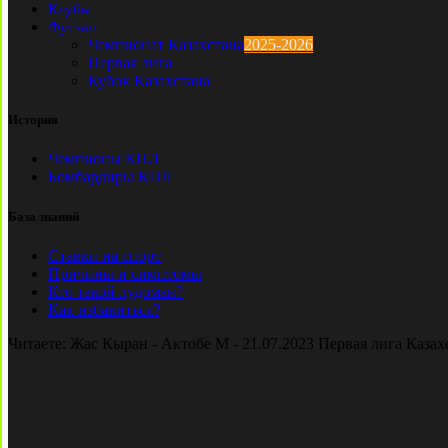
Клубы
Футзал
Чемпионат Казахстана
2025-2026
Первая лига
Кубок Казахстана
История
Чемпионы КПЛ
Бомбардиры КПЛ
База знаний
Ставки на спорт
Причины и симптомы
Кто такой лудоман?
Как избавиться?
Читаете:
Жас Кыран - Актобе М - 21.07.2023 Первая лига Казах