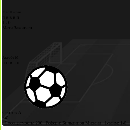
Жас Кыран
п
в
в
в
п
1
:
0
Матч Закончен
Актобе М
п
п
в
в
п
Сеитов А
34'
|
Посещаемость: 200
|
Рефери: Бильдинов Михаил
|
1-тайм: 1-0