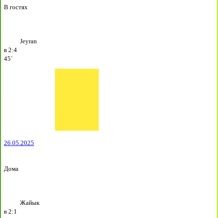
В гостях
Jeyran
в
2:4
45`
26.05.2025
Дома
Жайык
в
2:1