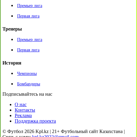
Премьер лига
Первая лига
Тренеры
Премьер лига
Первая лига
История
Чемпионы
Бомбардиры
Подписывайтесь на нас
О нас
Контакты
Реклама
Поддержка проекта
© Футбол 2026 Kpl.kz | 21+ Футбольный сайт Казахстана |
Связь с нами:
kpl.kz2022@gmail.com