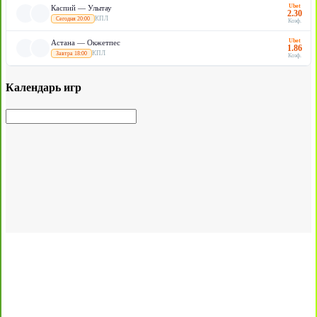
Ubet
Каспий — Улытау
2.30
КПЛ
Сегодня 20:00
Коэф.
Ubet
Астана — Окжетпес
1.86
КПЛ
Завтра 18:00
Коэф.
Календарь игр