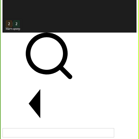
:
2
Матч-центр