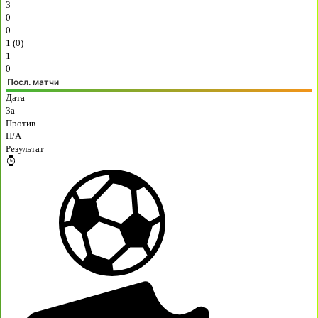
3
0
0
1 (0)
1
0
Посл. матчи
Дата
За
Против
H/A
Результат