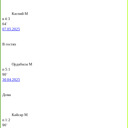
Каспий М
в
4:3
64`
07.05.2025
В гостях
Ордабасы М
п
5:1
90`
30.04.2025
Дома
Кайсар М
п
1:2
90`