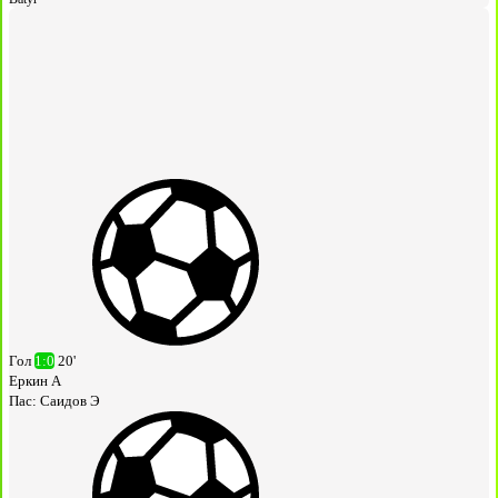
Гол
1:0
20'
Еркин А
Пас:
Саидов Э