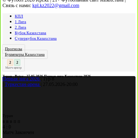
Связь с нами:
kpl.kz2022@gmail.com
КПЛ
1 Лига
2 Лига
Кубок Казахстана
Суперкубок Казахстана
Прогнозы
Букмекеры Казахстана
3
2
:
Матч-центр
Туран - Batyr - 27.05.2026 Первая лига Казахстана 2026
Первая лига 2026
|
Тур 8
|
Туркестан-арена
|
27.05.2026
-
20:00
Туран
в
в
в
п
п
4
:
0
Матч Закончен