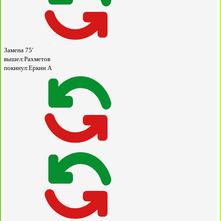
Замена
75'
вышел:
Рахметов
покинул:
Еркин А