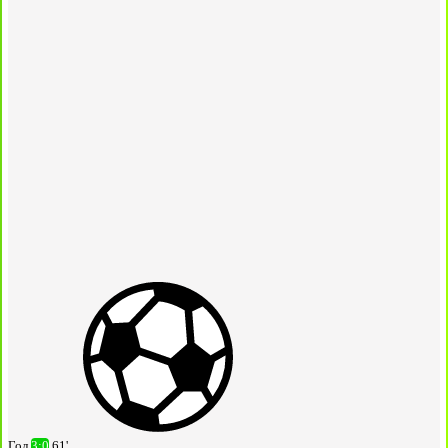
Гол
3:0
61'