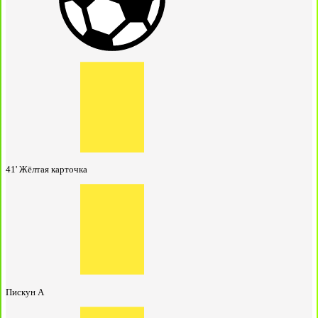
41'
Жёлтая карточка
Пискун А