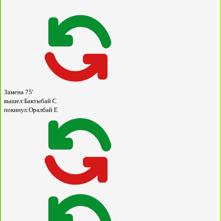
Замена
75'
вышел:
Бактыбай С
покинул:
Оралбай Е