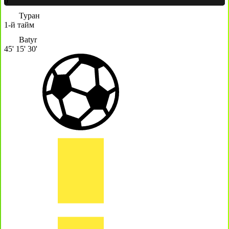
0
Туран
1-й тайм
Batyr
45'
15'
30'