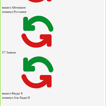
вышел:
Айтпакаев
покинул:
Рустамов
57'
Замена
вышел:
Якуди Х
покинул:
Аль-Хадж Н