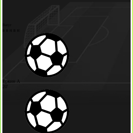
Batyr
в
в
н
в
н
Еркин А
20'