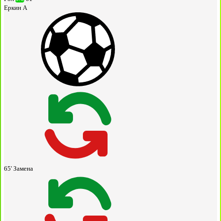
Еркин А
65'
Замена