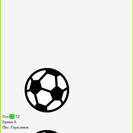
Гол
2:0
52'
Еркин А
Пас:
Герасимов