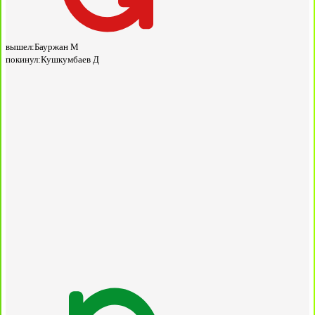
вышел:
Бауржан М
покинул:
Кушкумбаев Д