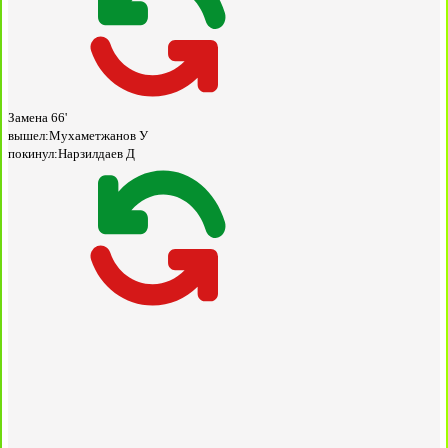
Замена
66'
вышел:
Мухаметжанов У
покинул:
Нарзилдаев Д