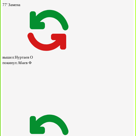
77'
Замена
вышел:
Нуртаев О
покинул:
Абаев Ф