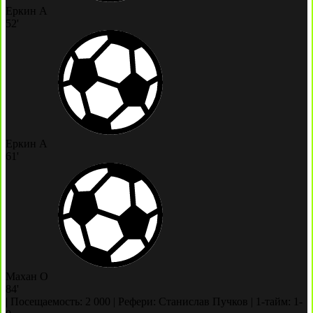
Еркин А
52'
Еркин А
61'
Махан О
84'
|
Посещаемость: 2 000
|
Рефери: Станислав Пучков
|
1-тайм: 1-