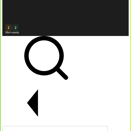
:
3
2
Матч-центр