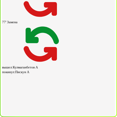
77'
Замена
вышел:
Кулмаганбетов А
покинул:
Пискун А