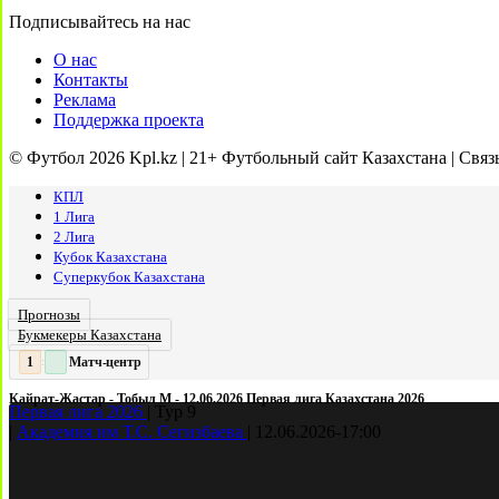
Подписывайтесь на нас
О нас
Контакты
Реклама
Поддержка проекта
© Футбол 2026 Kpl.kz | 21+ Футбольный сайт Казахстана | Связ
КПЛ
1 Лига
2 Лига
Кубок Казахстана
Суперкубок Казахстана
Прогнозы
Букмекеры Казахстана
Матч-центр
2
2
:
Кайрат-Жастар - Тобыл М - 12.06.2026 Первая лига Казахстана 2026
Первая лига 2026
|
Тур 9
|
Академия им Т.С. Сегизбаева
|
12.06.2026
-
17:00