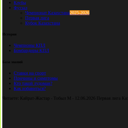
Клубы
Футзал
Чемпионат Казахстана
2025-2026
Первая лига
Кубок Казахстана
История
Чемпионы КПЛ
Бомбардиры КПЛ
База знаний
Ставки на спорт
Причины и симптомы
Кто такой лудоман?
Как избавиться?
Читаете:
Кайрат-Жастар - Тобыл М - 12.06.2026 Первая лига Ка