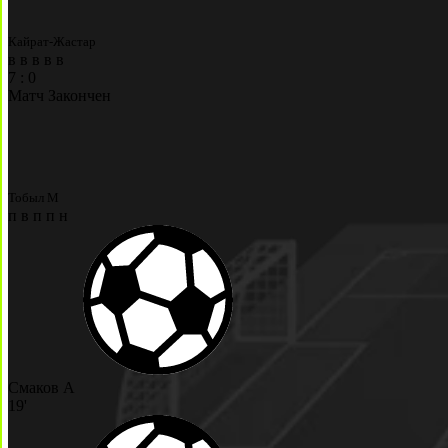
Кайрат-Жастар
в
в
в
в
в
7
:
0
Матч Закончен
Тобыл М
п
в
п
п
н
Смаков А
19'