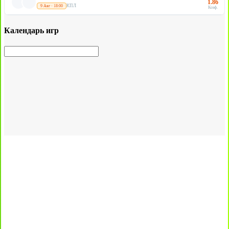
1.86
КПЛ
9 Авг · 18:00
Коэф.
Календарь игр