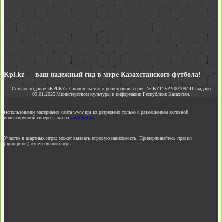
Kpl.kz — ваш надежный гид в мире Казахстанского футбола!
Сетевое издание «KPLKZ» Свидетельство о регистрации: серия № KZ11VPY00109441 выдано
09.01.2025 Министерством культуры и информации Республики Казахстан.
Использование материалов сайта www.kpl.kz разрешено только с размещением активной
индексируемой гиперссылки на
www.kpl.kz
Участие в азартных играх может вызвать игровую зависимость. Придерживайтесь правил
(принципов) ответственной игры.