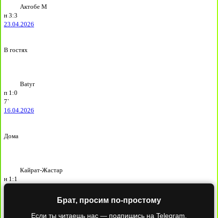
Актобе М
н
3:3
23.04.2026
В гостях
Batyr
п
1:0
7`
16.04.2026
Дома
Кайрат-Жастар
н
1:1
Брат, просим по-простому
Если ты читаешь нас — подпишись на Telegram.