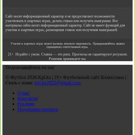
Сайт носит информационный характер и не предоставляет возможности
участвовать в азартных играх, делать ставки или получать выигрыши. Все
материалы сайта носят информационный характер. Сайт не имеет функций для
участия в азартных играх, размещения ставок или получения выигрышей.
Участие в азартных играх может вызвать игровую зависимость. Придерживайтесь правил
(принципов) ответственной игры.
21+. Играйте с умом. Ставки — это риск. Прогнозы не гарантируют результат.
Решения принимаете вы.
Подписывайтесь на нас
© Футбол 2026 Kpl.kz | 21+ Футбольный сайт Казахстана |
Связь с нами:
kpl.kz2022@gmail.com
О нас
Контакты
Реклама
Поддержка проекта