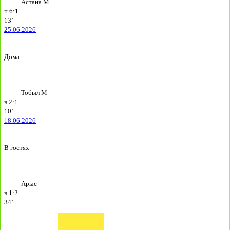
Астана М
п
6:1
13`
25.06.2026
Дома
Тобыл М
в
2:1
10`
18.06.2026
В гостях
Арыс
в
1:2
34`