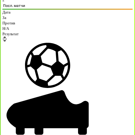
Посл. матчи
Дата
За
Против
H/A
Результат