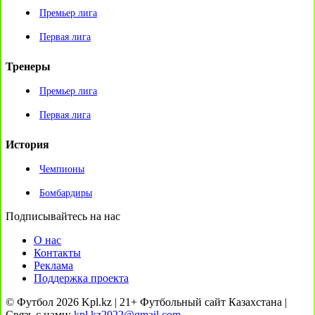
Премьер лига
Первая лига
Тренеры
Премьер лига
Первая лига
История
Чемпионы
Бомбардиры
Подписывайтесь на нас
О нас
Контакты
Реклама
Поддержка проекта
© Футбол 2026 Kpl.kz | 21+ Футбольный сайт Казахстана |
Связь с нами:
kpl.kz2022@gmail.com