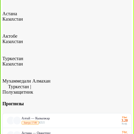
Астана
Казахстан
Актобе
Казахстан
Туркестан
Казахстан
Мухаммедали Алмахан
Туркестан
|
Полузащитник
Прогнозы
Ubet
Алтай — Кызылжар
3.20
КПЛ
Завтра 17:00
Коэф.
Ubet
Астана — Окжетпес