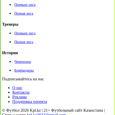
Премьер лига
Первая лига
Тренеры
Премьер лига
Первая лига
История
Чемпионы
Бомбардиры
Подписывайтесь на нас
О нас
Контакты
Реклама
Поддержка проекта
© Футбол 2026 Kpl.kz | 21+ Футбольный сайт Казахстана |
Связь с нами:
kpl.kz2022@gmail.com