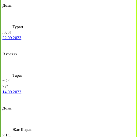
Дома
Туран
п
0:4
22.09.2023
В гостях
Тараз
п
2:1
77`
14.09.2023
Дома
Жас Кыран
н
1:1