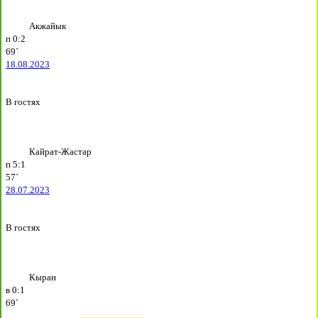
Акжайык
п
0:2
69`
18.08.2023
В гостях
Кайрат-Жастар
п
5:1
57`
28.07.2023
В гостях
Кыран
в
0:1
69`