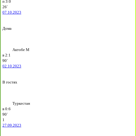
п
3:0
26`
07.10.2023
Дома
Актобе М
в
2:1
90`
02.10.2023
В гостях
Туркестан
в
0:6
90`
1
27.09.2023