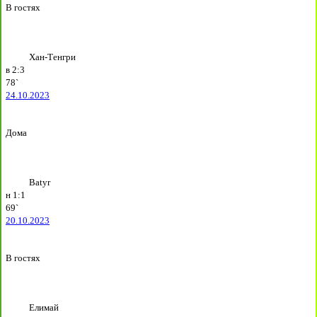
В гостях
Хан-Тенгри
в
2:3
78`
24.10.2023
Дома
Batyr
н
1:1
69`
20.10.2023
В гостях
Елимай