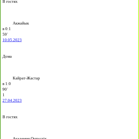
В гостях
Акжайык
в
0:1
59`
10.05.2023
Дома
Кайрат-Жастар
в
1:0
90`
1
27.04.2023
В гостях
Академия Оңтүстік