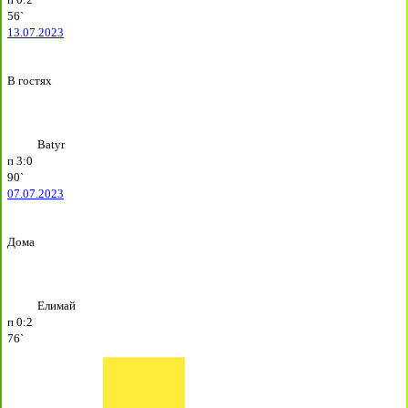
56`
13.07.2023
В гостях
Batyr
п
3:0
90`
07.07.2023
Дома
Елимай
п
0:2
76`