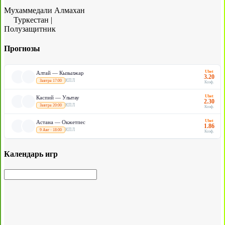
Мухаммедали Алмахан
Туркестан
|
Полузащитник
Прогнозы
Ubet
Алтай — Кызылжар
3.20
КПЛ
Завтра 17:00
Коэф.
Ubet
Каспий — Улытау
2.30
КПЛ
Завтра 20:00
Коэф.
Ubet
Астана — Окжетпес
1.86
КПЛ
9 Авг · 18:00
Коэф.
Календарь игр