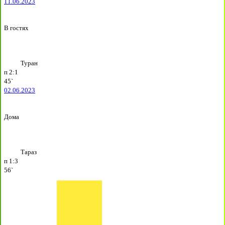
11.06.2023
В гостях
Туран
п
2:1
45`
02.06.2023
Дома
Тараз
п
1:3
56`