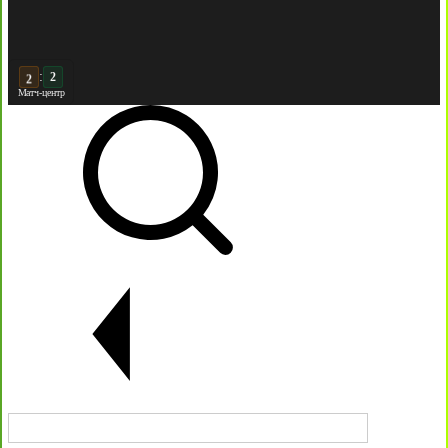
:
3
Матч-центр