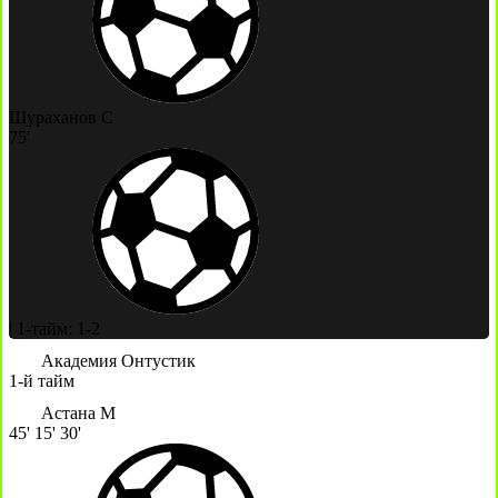
Шураханов С
75'
|
1-тайм: 1-2
Академия Онтустик
1-й тайм
Астана М
45'
15'
30'