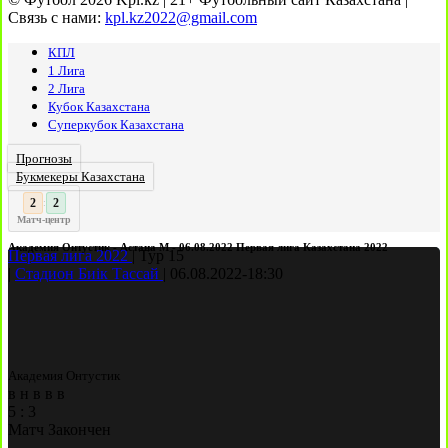
Связь с нами:
kpl.kz2022@gmail.com
КПЛ
1 Лига
2 Лига
Кубок Казахстана
Суперкубок Казахстана
Прогнозы
Букмекеры Казахстана
2
:
Матч-центр
Академия Онтустик - Астана М - 06.08.2022 Первая лига Казахстана 2022
Первая лига 2022
|
Тур 15
|
Стадион Биік Тассай
|
06.08.2022
-
18:30
Академия Онтустик
в
н
в
в
в
5
:
3
Матч Закончен