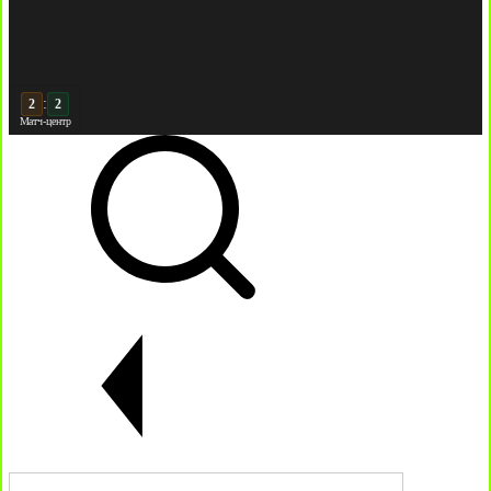
:
2
Матч-центр