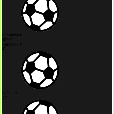
Сериккул Р
90'+1'
Киргетов Р
4'
Сабыр А
22'