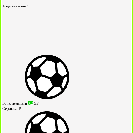
Абдыкадыров С
Гол с пенальти
3:2
55'
Сериккул Р