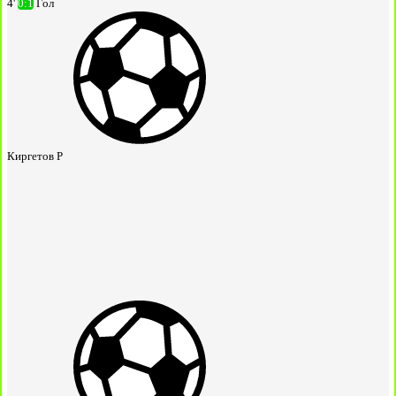
4'
0:1
Гол
Киргетов Р