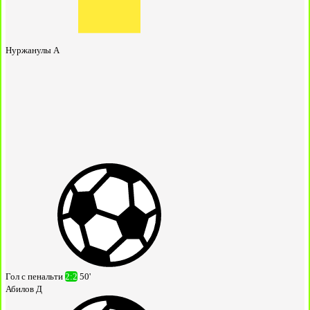
Нуржанулы А
Гол с пенальти
2:2
50'
Абилов Д