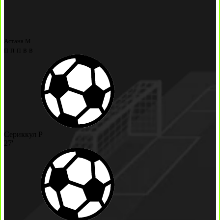
Астана М
п
п
п
в
в
Сериккул Р
27'