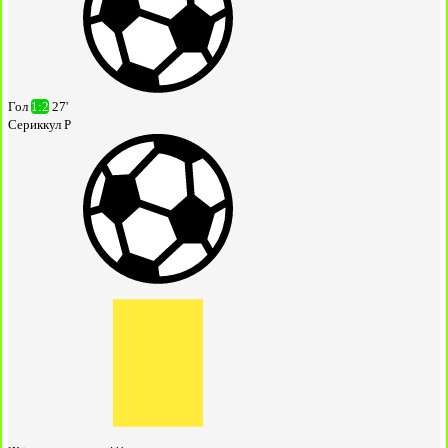
Гол
1:2
27'
Сериккул Р