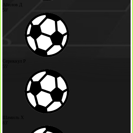
Абилов Д
50'
Сериккул Р
55'
Шамиль Х
83'