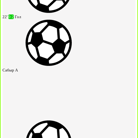
22'
0:2
Гол
Сабыр А