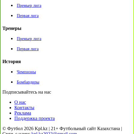
Премьер лига
Первая лига
Тренеры
Премьер лига
Первая лига
История
Чемпионы
Бомбардиры
Подписывайтесь на нас
О нас
Контакты
Реклама
Поддержка проекта
© Футбол 2026 Kpl.kz | 21+ Футбольный сайт Казахстана |
Связь с нами:
kpl.kz2022@gmail.com