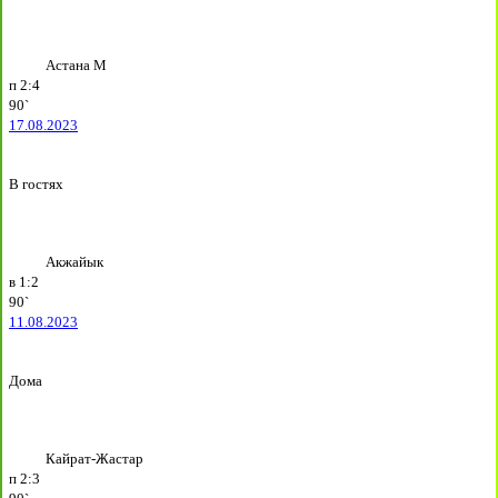
Астана М
п
2:4
90`
17.08.2023
В гостях
Акжайык
в
1:2
90`
11.08.2023
Дома
Кайрат-Жастар
п
2:3