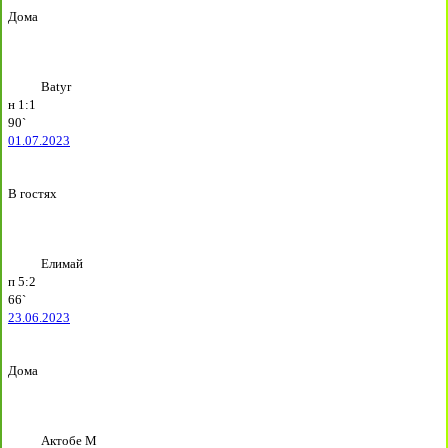
Дома
Batyr
н
1:1
90`
01.07.2023
В гостях
Елимай
п
5:2
66`
23.06.2023
Дома
Актобе М