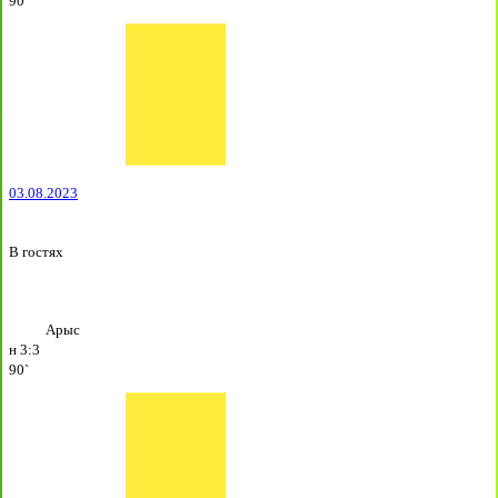
90`
03.08.2023
В гостях
Арыс
н
3:3
90`