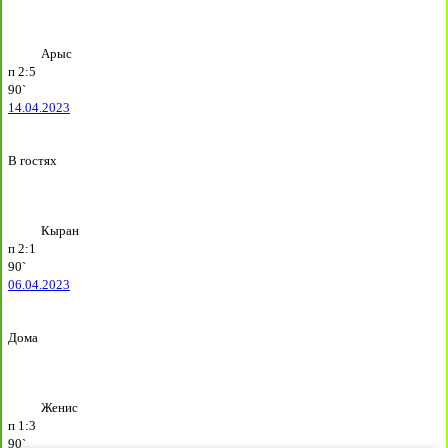
Арыс
п
2:5
90`
14.04.2023
В гостях
Кыран
п
2:1
90`
06.04.2023
Дома
Женис
п
1:3
90`