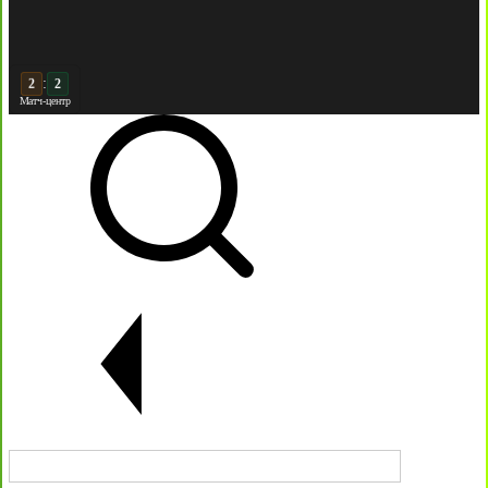
:
3
2
Матч-центр