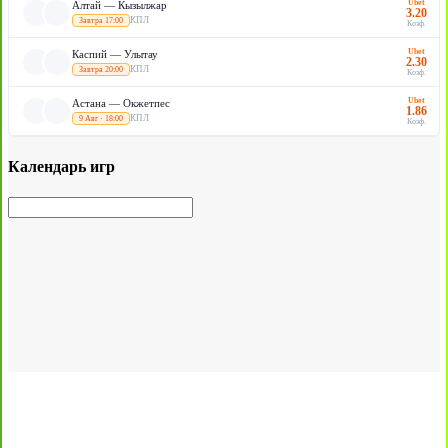
Ubet
Алтай — Кызылжар
3.20
КПЛ
Завтра 17:00
Коэф.
Ubet
Каспий — Улытау
2.30
КПЛ
Завтра 20:00
Коэф.
Ubet
Астана — Окжетпес
1.86
КПЛ
9 Авг · 18:00
Коэф.
Календарь игр