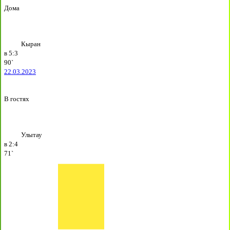
Дома
Кыран
в
5:3
90`
22.03.2023
В гостях
Улытау
в
2:4
71`