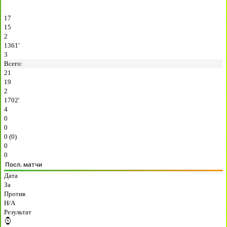
17
15
2
1361′
3
Всего:
21
19
2
1702′
4
0
0
0 (0)
0
0
Посл. матчи
Дата
За
Против
H/A
Результат