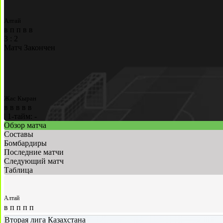
Алтай
в
п
п
в
в
3
:
2
Матч Закончен
Жас Кыран
в
в
в
в
в
|
1-тайм: -
Обзор матча
Составы
Бомбардиры
Последние матчи
Следующий матч
Таблица
Алтай
в
п
п
п
п
Вторая лига Казахстана