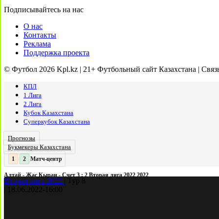
Подписывайтесь на нас
О нас
Контакты
Реклама
Поддержка проекта
© Футбол 2026 Kpl.kz | 21+ Футбольный сайт Казахстана | Связ
КПЛ
1 Лига
2 Лига
Кубок Казахстана
Суперкубок Казахстана
Прогнозы
Букмекеры Казахстана
Матч-центр
2
2
:
Алтай - Жас Кыран - Счет 3 : 2 Вторая лига 2022 2022
Вторая лига 2022
|
Тур 8
|
18.06.2022
-
16:00