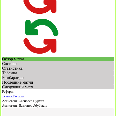
Обзор матча
Составы
Статистика
Таблица
Бомбардиры
Последние матчи
Следующий матч
Рефери:
Ткачев Кирилл
Ассистент:
Усенбаев Нурхат
Ассистент:
Баятанов Абубакир