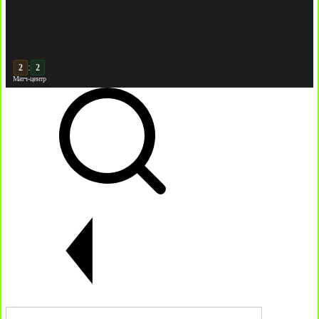
:
3
Матч-центр