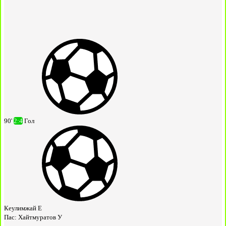
90'
2:4
Гол
Кеулимжай Е
Пас:
Хайтмуратов У