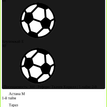
88'
Кеулимжай Е
90'
|
Посещаемость: 300
|
Рефери: Ткачев Кирилл
|
1-тайм: 2-0
Астана М
1-й тайм
Тараз