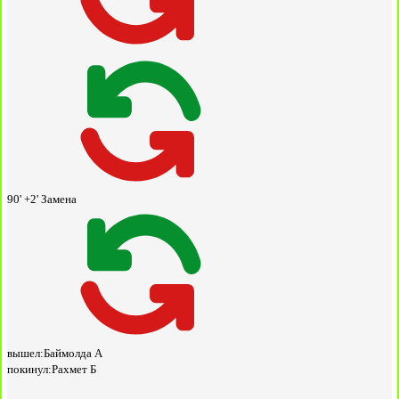
90' +2'
Замена
вышел:
Баймолда А
покинул:
Рахмет Б