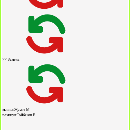
77'
Замена
вышел:
Жумат М
покинул:
Тойбеков Е