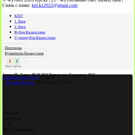
Связь с нами:
kpl.kz2022@gmail.com
КПЛ
1 Лига
2 Лига
Кубок Казахстана
Суперкубок Казахстана
Прогнозы
Букмекеры Казахстана
3
:
Матч-центр
Астана М - Тараз - 08.10.2023 Первая лига Казахстана 2023
Первая лига 2023
|
Тур 27
|
Астана-Арена
|
08.10.2023
-
13:00
Астана М
в
в
п
п
в
2
:
3
Матч Закончен