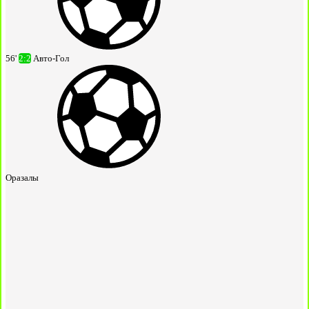
56'
2:2
Авто-Гол
Оразалы