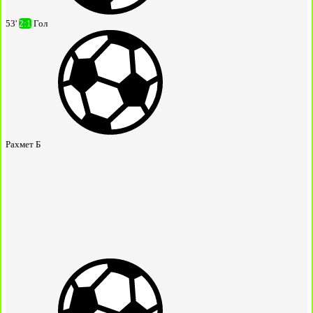
53'
2:1
Гол
Рахмет Б