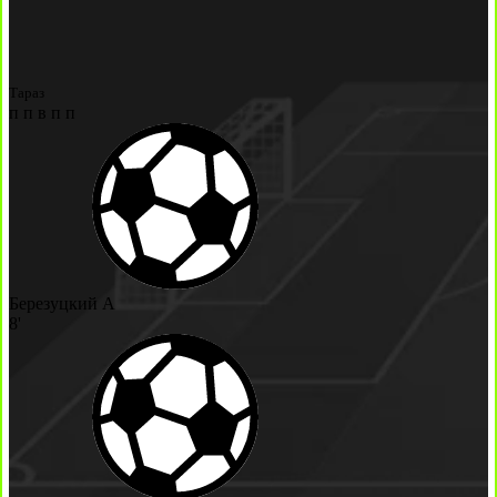
Тараз
п
п
в
п
п
Березуцкий А
8'