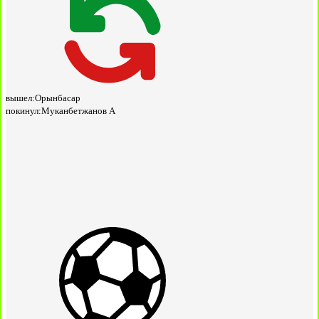
вышел:
Орынбасар
покинул:
Муканбетжанов А