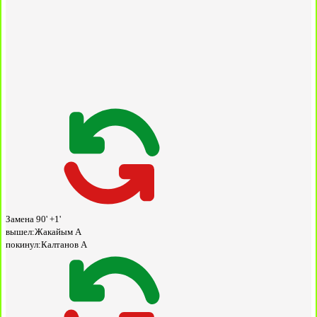
Замена
90' +1'
вышел:
Жакайым А
покинул:
Калтанов А