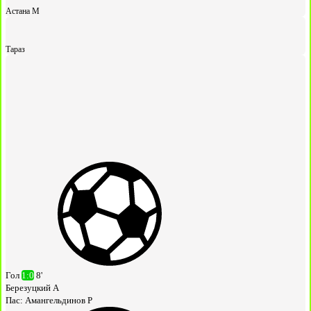
Астана М
Тараз
Гол
1:0
8'
Березуцкий А
Пас:
Амангельдинов Р