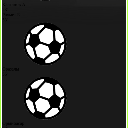
Калтанов А
23'
Рахмет Б
53'
Оразалы
56'
Орынбасар