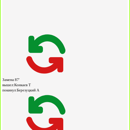
Замена
87'
вышел:
Конкаев Т
покинул:
Березуцкий А