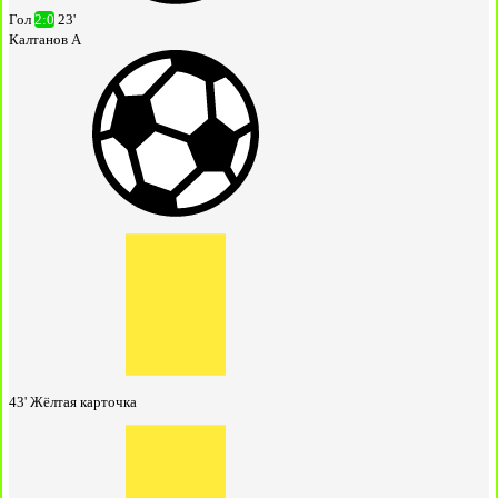
Гол
2:0
23'
Калтанов А
43'
Жёлтая карточка