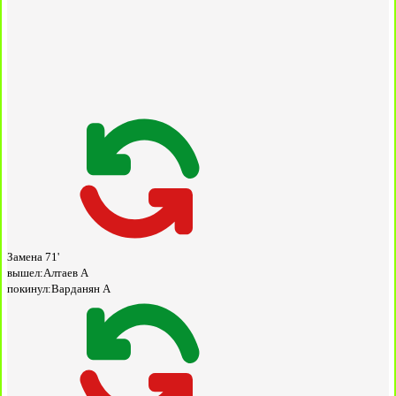
Замена
71'
вышел:
Алтаев А
покинул:
Варданян А