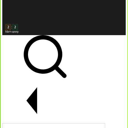
:
3
2
Матч-центр