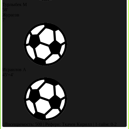
Турлыбек М
58'
Журасов
7'
Исраилов А
45'+4'
|
Посещаемость: 500
|
Рефери: Ткачев Кирилл
|
1-тайм: 0-2