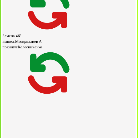
Замена
46'
вышел:
Молдагалиев А
покинул:
Колесниченко