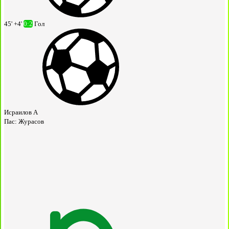
45' +4'
0:2
Гол
Исраилов А
Пас:
Журасов