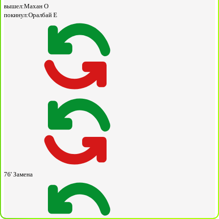
вышел:
Махан О
покинул:
Оралбай Е
76'
Замена