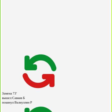
Замена
73'
вышел:
Савкив Б
покинул:
Валиуллин Р