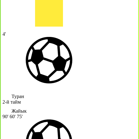
4'
Туран
2-й тайм
Жайык
90'
60'
75'