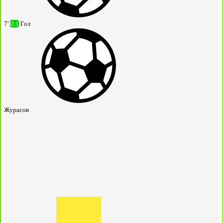
7'
0:1
Гол
Журасов