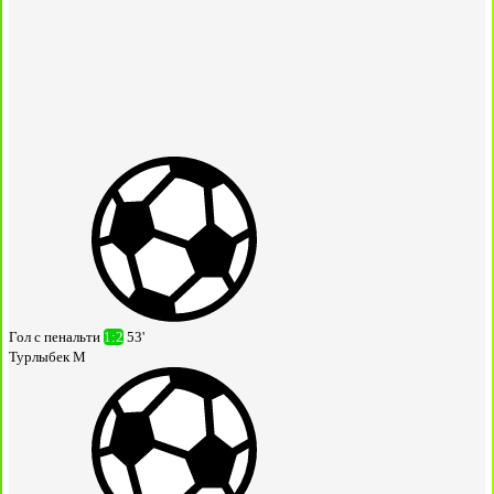
Гол с пенальти
1:2
53'
Турлыбек М