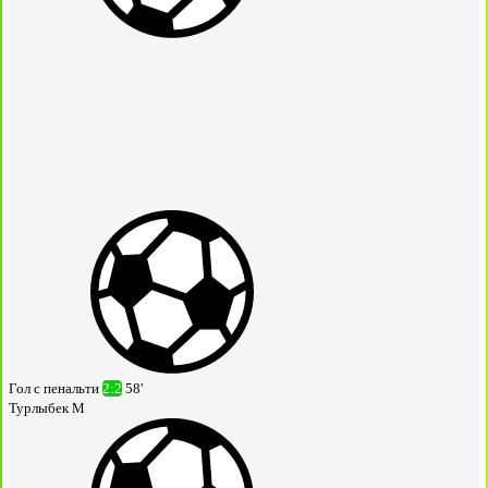
Гол с пенальти
2:2
58'
Турлыбек М