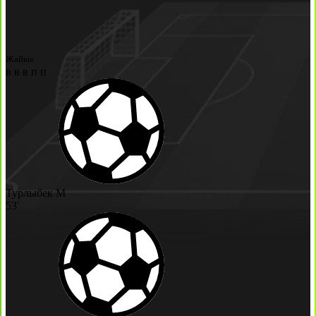
Жайык
в
в
в
п
п
Турлыбек М
53'