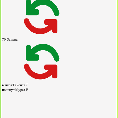
70'
Замена
вышел:
Гайсиев С
покинул:
Мурат Е