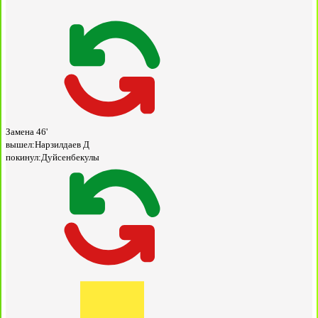
Замена
46'
вышел:
Нарзилдаев Д
покинул:
Дуйсенбекулы