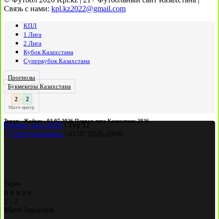
Связь с нами:
kpl.kz2022@gmail.com
КПЛ
1 Лига
2 Лига
Кубок Казахстана
Суперкубок Казахстана
Прогнозы
Букмекеры Казахстана
3
2
:
Матч-центр
Туран - Жайык - 03.07.2026 Первая лига Казахстана 2026
Первая лига 2026
|
Тур 12
|
Туркестан-арена
|
03.07.2026
-
20:00
Туран
п
в
в
в
в
2
:
2
Матч Закончен