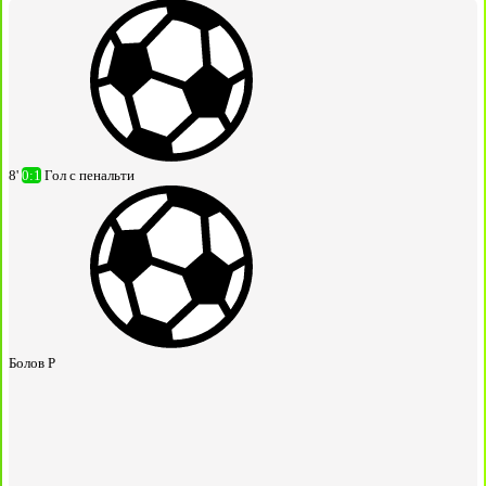
8'
0:1
Гол с пенальти
Болов Р