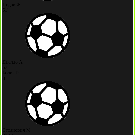
Педро Ж
51'
Диалло А
57'
Болов Р
8'
Стоянович М