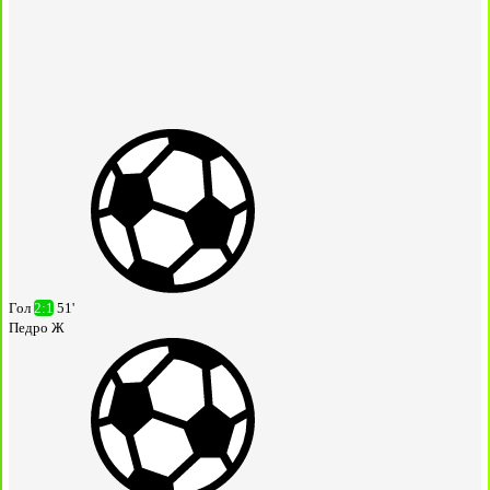
Гол
2:1
51'
Педро Ж