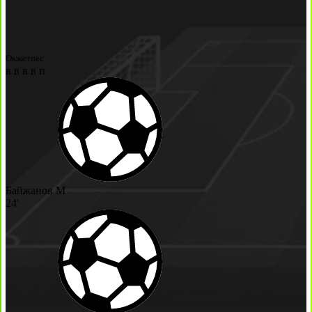
Окжетпес
в
в
в
в
п
Байжанов М
24'