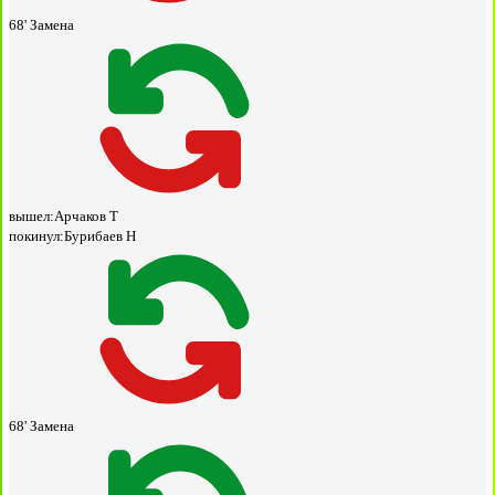
68'
Замена
вышел:
Арчаков Т
покинул:
Бурибаев Н
68'
Замена