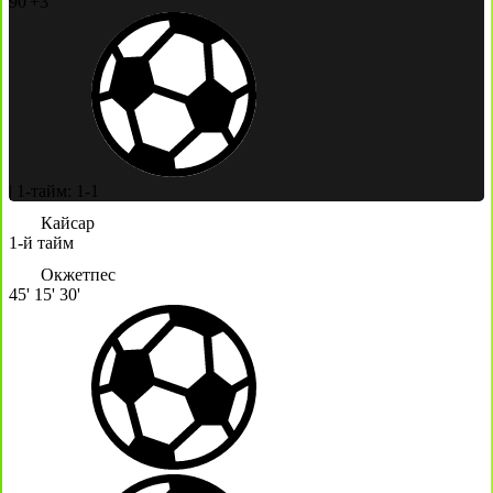
90'+3'
|
1-тайм: 1-1
Кайсар
1-й тайм
Окжетпес
45'
15'
30'