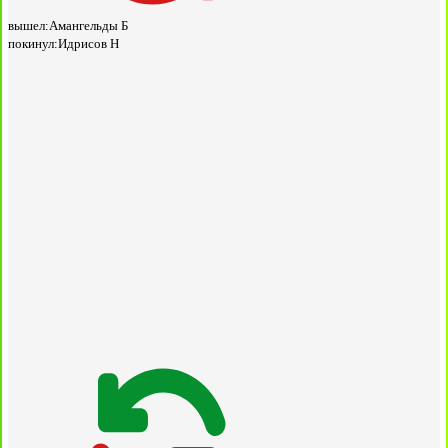
вышел:
Амангельды Б
покинул:
Идрисов Н