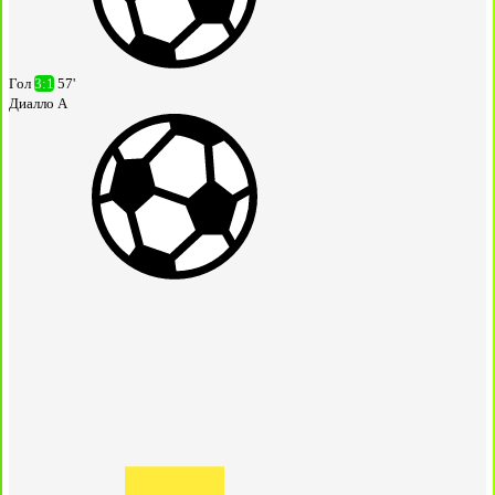
Гол
3:1
57'
Диалло А