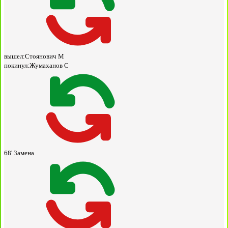
вышел:
Стоянович М
покинул:
Жумаханов С
68'
Замена