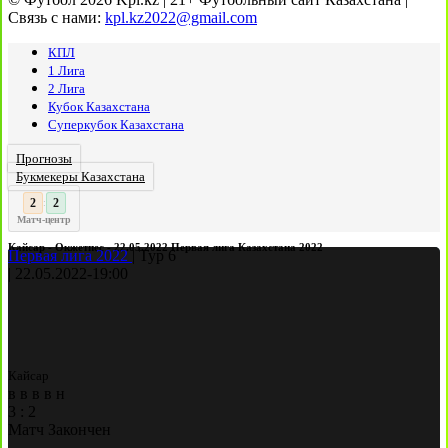
Связь с нами:
kpl.kz2022@gmail.com
КПЛ
1 Лига
2 Лига
Кубок Казахстана
Суперкубок Казахстана
Прогнозы
Букмекеры Казахстана
2
:
Матч-центр
Кайсар - Окжетпес - 22.05.2022 Первая лига Казахстана 2022
Первая лига 2022
|
Тур 6
|
22.05.2022
-
19:00
Кайсар
в
в
в
в
н
3
:
2
Матч Закончен