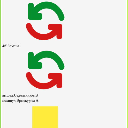
46'
Замена
вышел:
Седельников В
покинул:
Эрмекуулы А