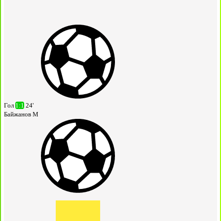
Гол
1:1
24'
Байжанов М