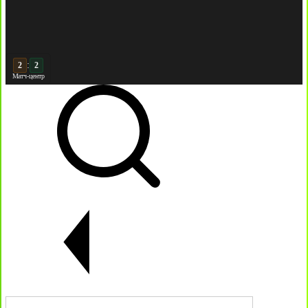
:
2
Матч-центр