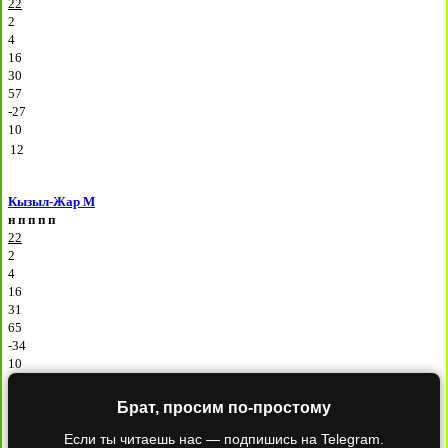
22
2
4
16
30
57
-27
10
12
Кызыл-Жар М
н
п
п
п
п
22
2
4
16
31
65
-34
10
Брат, просим по-простому
Если ты читаешь нас — подпишись на Telegram.