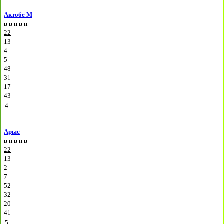
Актобе М
в
в
п
в
н
22
13
4
5
48
31
17
43
4
Арыс
в
п
в
п
в
22
13
2
7
52
32
20
41
5