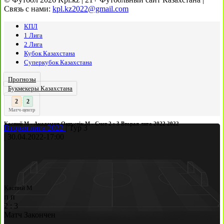
Связь с нами:
kpl.kz2022@gmail.com
КПЛ
1 Лига
2 Лига
Кубок Казахстана
Суперкубок Казахстана
Прогнозы
Букмекеры Казахстана
3
2
:
Матч-центр
Каспий М - Академия Оңтүстік М - Счет 2 : 3 Вторая лига 2022 2022
Вторая лига 2022
|
Тур 3
|
30.04.2022
-
17:00
Каспий М
п
п
2
:
3
Матч Закончен