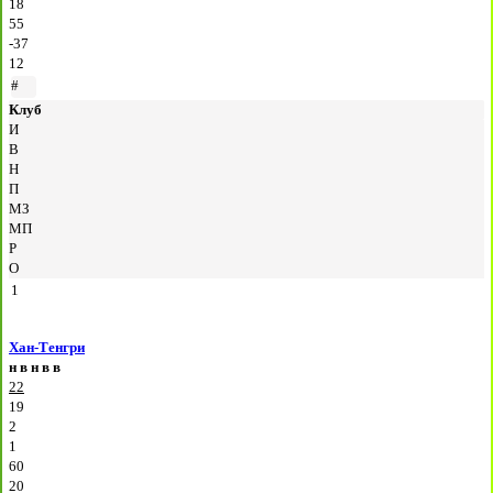
18
55
-37
12
#
Клуб
И
В
Н
П
МЗ
МП
Р
О
1
Хан-Тенгри
н
в
н
в
в
22
19
2
1
60
20