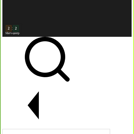
:
3
2
Матч-центр