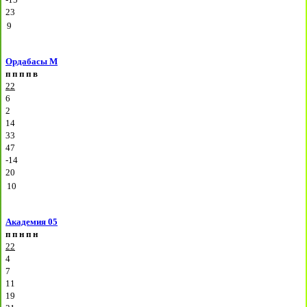
23
9
Ордабасы М
п
п
п
п
в
22
6
2
14
33
47
-14
20
10
Академия 05
п
п
н
п
н
22
4
7
11
19