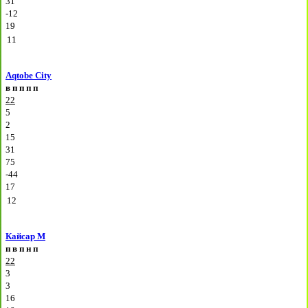
31
-12
19
11
Aqtobe City
в
п
п
п
п
22
5
2
15
31
75
-44
17
12
Кайсар М
п
в
п
н
п
22
3
3
16