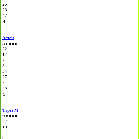
26
28
47
4
Алтай
п
в
п
н
в
22
12
2
8
34
27
7
38
5
Тараз М
н
п
п
в
п
22
10
4
8