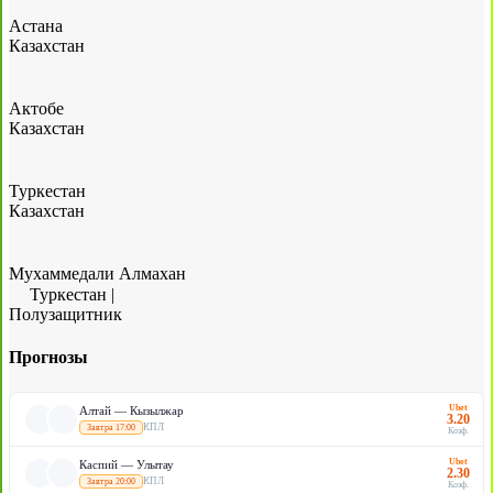
Астана
Казахстан
Актобе
Казахстан
Туркестан
Казахстан
Мухаммедали Алмахан
Туркестан
|
Полузащитник
Прогнозы
Ubet
Алтай — Кызылжар
3.20
КПЛ
Завтра 17:00
Коэф.
Ubet
Каспий — Улытау
2.30
КПЛ
Завтра 20:00
Коэф.