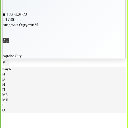
17.04.2022
-
17:00
Академия Оңтүстік М
2
2
Aqtobe City
#
Клуб
И
В
Н
П
МЗ
МП
Р
О
1