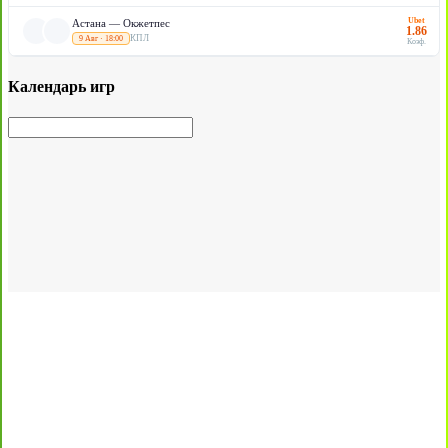
Ubet
Астана — Окжетпес
1.86
КПЛ
9 Авг · 18:00
Коэф.
Календарь игр