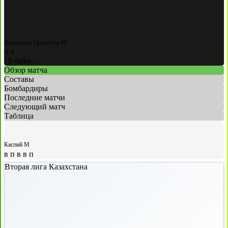
Академия Оңтүстік М
н
в
|
1-тайм: -
Обзор матча
Составы
Бомбардиры
Последние матчи
Следующий матч
Таблица
Каспий М
в
п
в
в
п
Вторая лига Казахстана