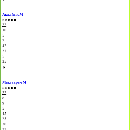
Акжайык М
в
в
в
н
п
22
10
5
7
42
37
5
35
6
Мактаарал М
п
н
н
н
в
22
8
9
5
45
25
20
33