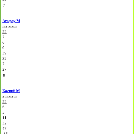
7
Атырау М
п
в
н
н
п
22
7
6
9
39
32
7
27
8
Каспий М
в
п
н
в
п
22
6
5
11
32
47
-15