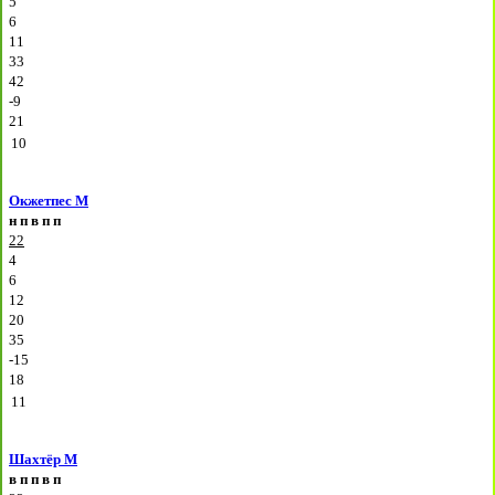
5
6
11
33
42
-9
21
10
Окжетпес М
н
п
в
п
п
22
4
6
12
20
35
-15
18
11
Шахтёр М
в
п
п
в
п