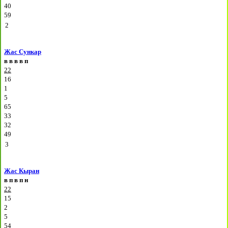
40
59
2
Жас Сункар
в
в
в
в
п
22
16
1
5
65
33
32
49
3
Жас Кыран
в
п
в
п
н
22
15
2
5
54