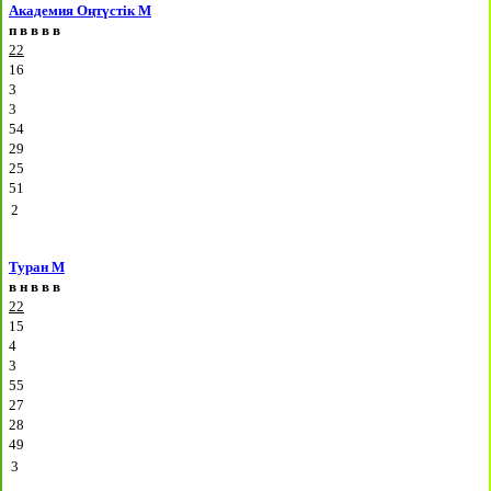
Академия Оңтүстік М
п
в
в
в
в
22
16
3
3
54
29
25
51
2
Туран М
в
н
в
в
в
22
15
4
3
55
27
28
49
3