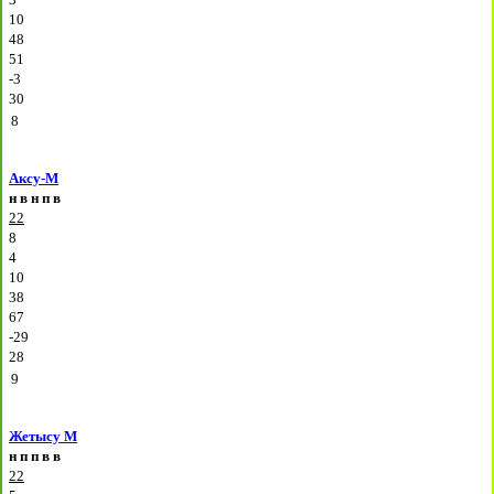
10
48
51
-3
30
8
Аксу-М
н
в
н
п
в
22
8
4
10
38
67
-29
28
9
Жетысу М
н
п
п
в
в
22