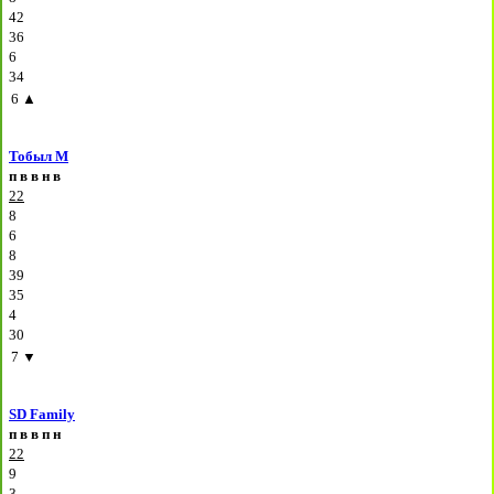
42
36
6
34
6
▲
Тобыл М
п
в
в
н
в
22
8
6
8
39
35
4
30
7
▼
SD Family
п
в
в
п
н
22
9
3