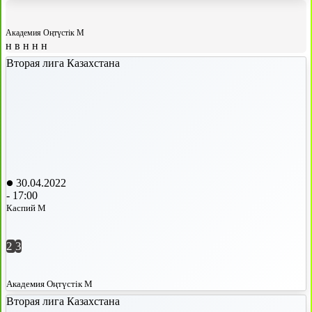
Академия Оңтүстік М
н
в
н
н
н
Вторая лига Казахстана
30.04.2022
-
17:00
Каспий М
2
3
Академия Оңтүстік М
Вторая лига Казахстана