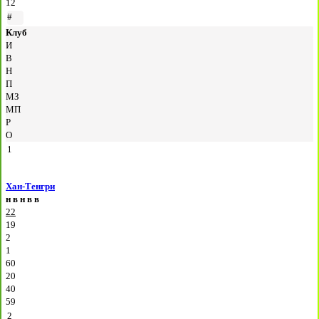
12
#
Клуб
И
В
Н
П
МЗ
МП
Р
О
1
Хан-Тенгри
н
в
н
в
в
22
19
2
1
60
20
40
59
2