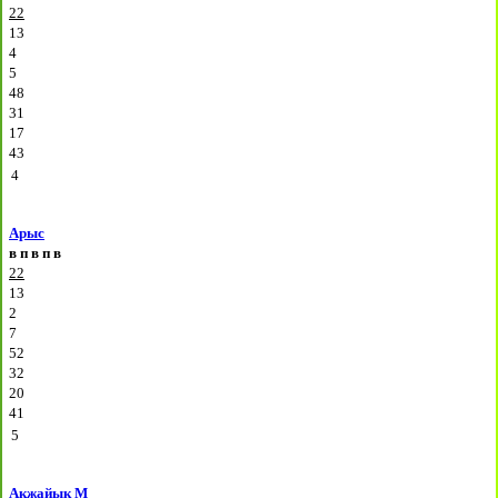
22
13
4
5
48
31
17
43
4
Арыс
в
п
в
п
в
22
13
2
7
52
32
20
41
5
Акжайык М