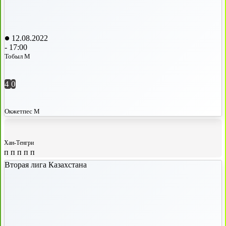
12.08.2022
-
17:00
Тобыл М
4
0
Окжетпес М
Хан-Тенгри
п
п
п
п
п
Вторая лига Казахстана