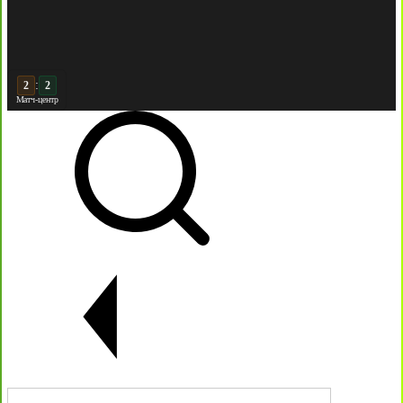
:
3
2
Матч-центр