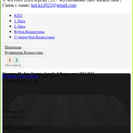
Связь с нами:
kpl.kz2022@gmail.com
КПЛ
1 Лига
2 Лига
Кубок Казахстана
Суперкубок Казахстана
Прогнозы
Букмекеры Казахстана
3
2
:
Матч-центр
Окжетпес М - Хан-Тенгри - Счет 0 : 0 Вторая лига 2022 2022
Вторая лига 2022
|
Тур 18
|
10.09.2022
-
14:00
Окжетпес М
в
п
п
в
п
0
:
0
Матч Закончен