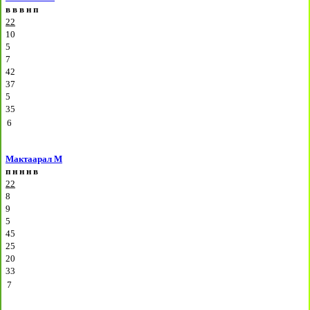
в
в
в
н
п
22
10
5
7
42
37
5
35
6
Мактаарал М
п
н
н
н
в
22
8
9
5
45
25
20
33
7