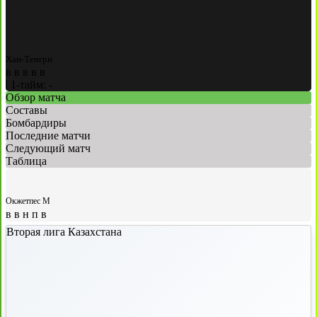
Хан-Тенгри
в
в
в
в
в
|
1-тайм: -
Обзор матча
Составы
Бомбардиры
Последние матчи
Следующий матч
Таблица
Окжетпес М
в
в
н
п
в
Вторая лига Казахстана