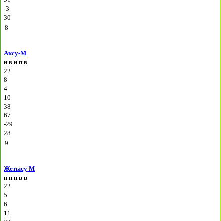
-3
30
8
Аксу-М
н
в
н
п
в
22
8
4
10
38
67
-29
28
9
Жетысу М
н
п
п
в
в
22
5
6
11