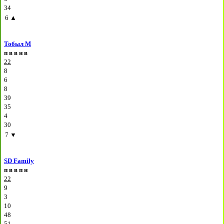
34
6
▲
Тобыл М
п
в
в
н
в
22
8
6
8
39
35
4
30
7
▼
SD Family
п
в
в
п
н
22
9
3
10
48
51