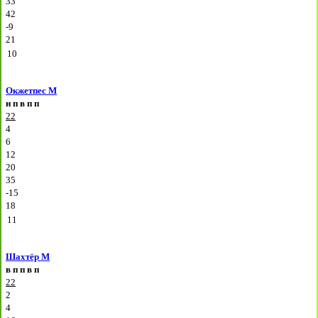
33
42
-9
21
10
Окжетпес М
н
п
в
п
п
22
4
6
12
20
35
-15
18
11
Шахтёр М
в
п
п
в
п
22
2
4