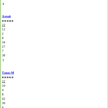
4
Алтай
п
в
п
н
в
22
12
2
8
34
27
7
38
5
Тараз М
н
п
п
в
п
22
10
4
8
42
36
6