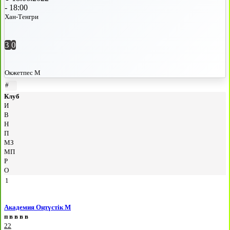
-
18:00
Хан-Тенгри
3
0
Окжетпес М
#
Клуб
И
В
Н
П
МЗ
МП
Р
О
1
Академия Оңтүстік М
п
в
в
в
в
22