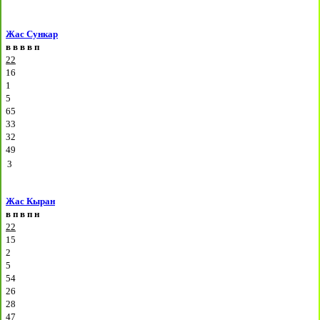
Жас Сункар
в
в
в
в
п
22
16
1
5
65
33
32
49
3
Жас Кыран
в
п
в
п
н
22
15
2
5
54
26
28
47