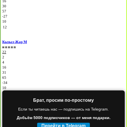
16
30
57
-27
10
12
Кызыл-Жар М
н
п
п
п
п
22
2
4
16
31
65
-34
10
Брат, просим по-простому
Если ты читаешь нас — подпишись на Telegram.
Добьём 5000 подписчиков — от меня подарки.
Перейти в Telegram