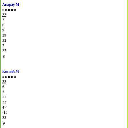
Атырау М
п
в
н
н
п
22
7
6
9
39
32
7
27
8
Каспий М
в
п
н
в
п
22
6
5
11
32
47
-15
23
9