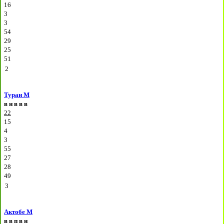
16
3
3
54
29
25
51
2
Туран М
в
н
в
в
в
22
15
4
3
55
27
28
49
3
Актобе М
в
в
п
в
н