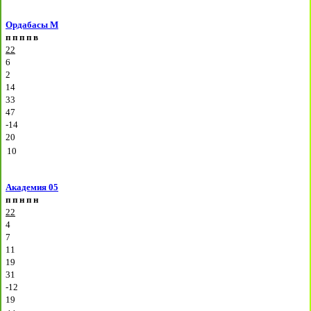
Ордабасы М
п
п
п
п
в
22
6
2
14
33
47
-14
20
10
Академия 05
п
п
н
п
н
22
4
7
11
19
31
-12
19