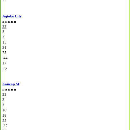
11
Aqtobe City
в
п
п
п
п
22
5
2
15
31
75
-44
17
12
Кайсар М
п
в
п
н
п
22
3
3
16
18
55
-37