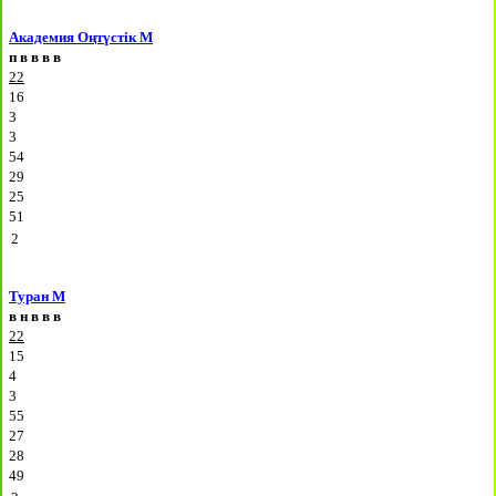
Академия Оңтүстік М
п
в
в
в
в
22
16
3
3
54
29
25
51
2
Туран М
в
н
в
в
в
22
15
4
3
55
27
28
49