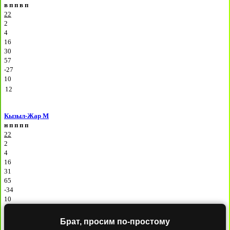
в
п
п
в
п
22
2
4
16
30
57
-27
10
12
Кызыл-Жар М
н
п
п
п
п
22
2
4
16
31
65
-34
10
Брат, просим по-простому