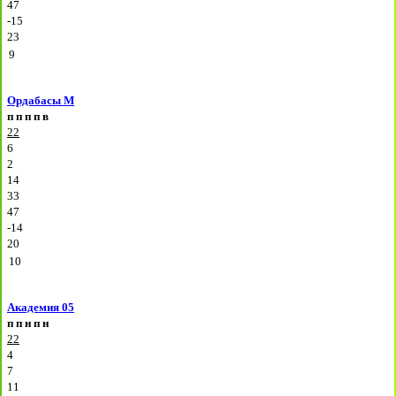
47
-15
23
9
Ордабасы М
п
п
п
п
в
22
6
2
14
33
47
-14
20
10
Академия 05
п
п
н
п
н
22
4
7
11