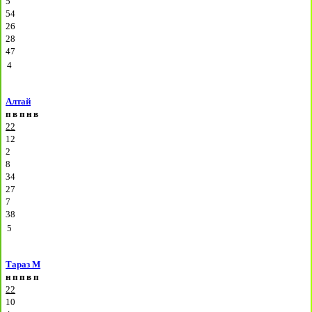
5
54
26
28
47
4
Алтай
п
в
п
н
в
22
12
2
8
34
27
7
38
5
Тараз М
н
п
п
в
п
22
10