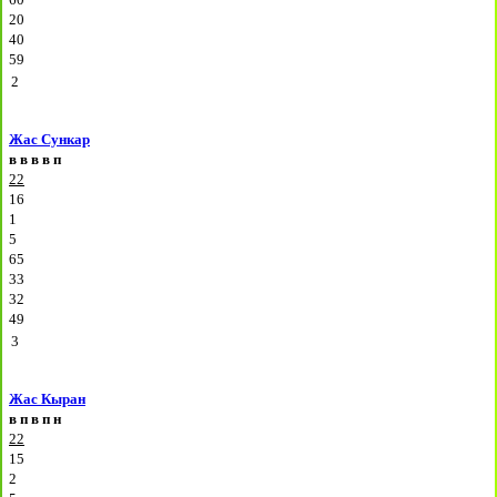
20
40
59
2
Жас Сункар
в
в
в
в
п
22
16
1
5
65
33
32
49
3
Жас Кыран
в
п
в
п
н
22
15
2