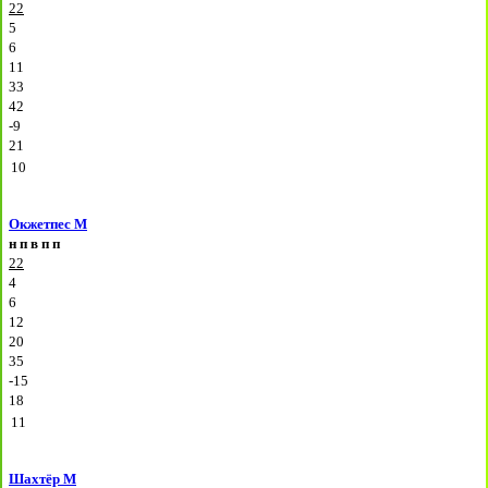
22
5
6
11
33
42
-9
21
10
Окжетпес М
н
п
в
п
п
22
4
6
12
20
35
-15
18
11
Шахтёр М