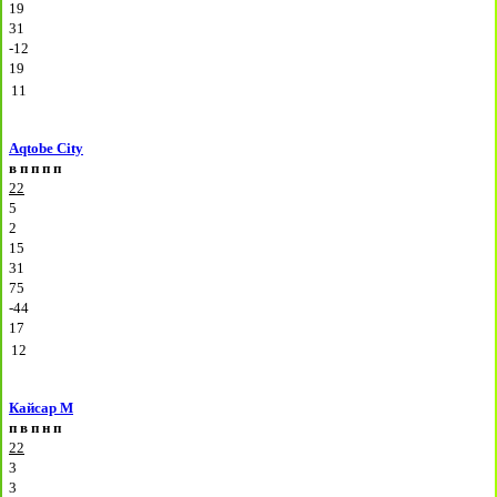
19
31
-12
19
11
Aqtobe City
в
п
п
п
п
22
5
2
15
31
75
-44
17
12
Кайсар М
п
в
п
н
п
22
3
3