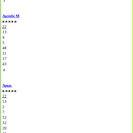
3
Актобе М
в
в
п
в
н
22
13
4
5
48
31
17
43
4
Арыс
в
п
в
п
в
22
13
2
7
52
32
20