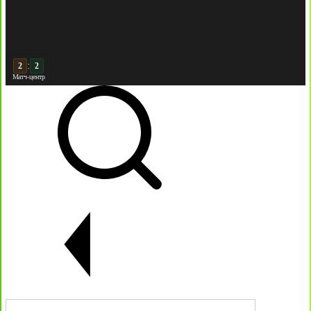
:
3
2
Матч-центр