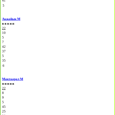
41
5
Акжайык М
в
в
в
н
п
22
10
5
7
42
37
5
35
6
Мактаарал М
п
н
н
н
в
22
8
9
5
45
25