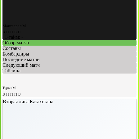
Мактаарал М
в
п
н
в
п
|
1-тайм: -
Обзор матча
Составы
Бомбардиры
Последние матчи
Следующий матч
Таблица
Туран М
в
н
п
п
в
Вторая лига Казахстана