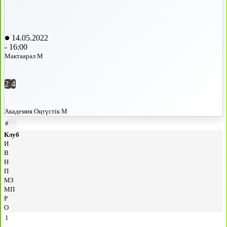
14.05.2022
-
16:00
Мактаарал М
2
4
Академия Оңтүстік М
#
Клуб
И
В
Н
П
МЗ
МП
Р
О
1