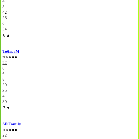
4
8
42
36
6
34
6
▲
Тобыл М
п
в
в
н
в
22
8
6
8
39
35
4
30
7
▼
SD Family
п
в
в
п
н
22