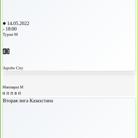
14.05.2022
-
18:00
Туран М
4
3
Aqtobe City
Мактаарал М
н
п
п
в
п
Вторая лига Казахстана