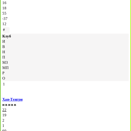
16
18
55
-37
12
#
Клуб
И
В
Н
П
МЗ
МП
Р
О
1
Хан-Тенгри
н
в
н
в
в
22
19
2
1
60