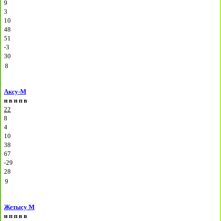
9
3
10
48
51
-3
30
8
Аксу-М
н
в
н
п
в
22
8
4
10
38
67
-29
28
9
Жетысу М
н
п
п
в
в