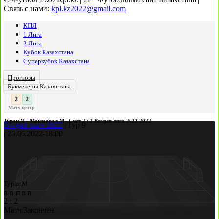
Связь с нами:
kpl.kz2022@gmail.com
КПЛ
1 Лига
2 Лига
Кубок Казахстана
Суперкубок Казахстана
Прогнозы
Букмекеры Казахстана
3
2
:
Матч-центр
Туран М - Мактаарал М - Счет 2 : 2 Вторая лига 2022 2022
Вторая лига 2022
|
Тур 9
|
25.06.2022
-
18:00
Туран М
в
в
п
в
в
2
:
2
Матч Закончен