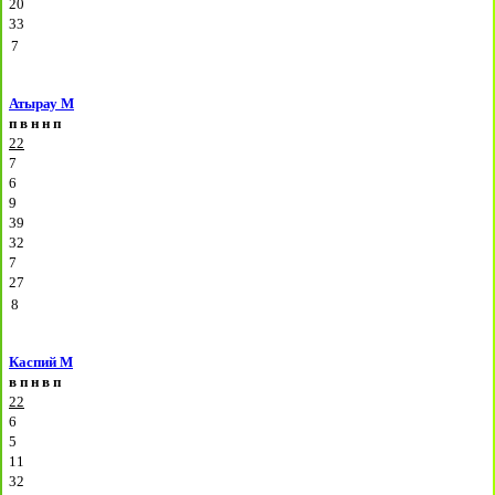
20
33
7
Атырау М
п
в
н
н
п
22
7
6
9
39
32
7
27
8
Каспий М
в
п
н
в
п
22
6
5
11
32