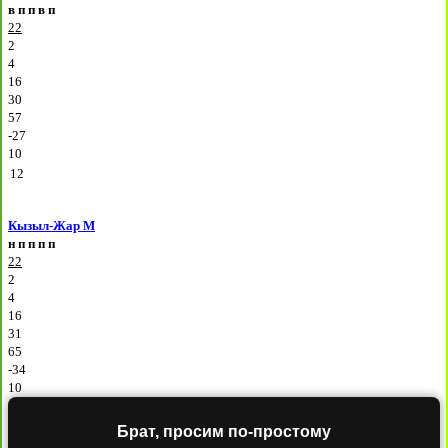
в
п
п
в
п
22
2
4
16
30
57
-27
10
12
Кызыл-Жар М
н
п
п
п
п
22
2
4
16
31
65
-34
10
Брат, просим по-простому