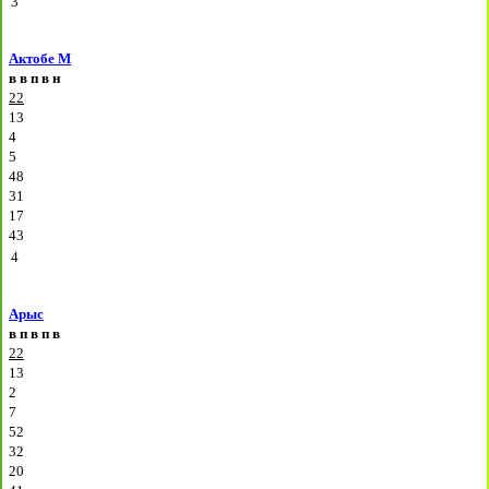
3
Актобе М
в
в
п
в
н
22
13
4
5
48
31
17
43
4
Арыс
в
п
в
п
в
22
13
2
7
52
32
20