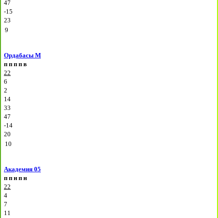
47
-15
23
9
Ордабасы М
п
п
п
п
в
22
6
2
14
33
47
-14
20
10
Академия 05
п
п
н
п
н
22
4
7
11