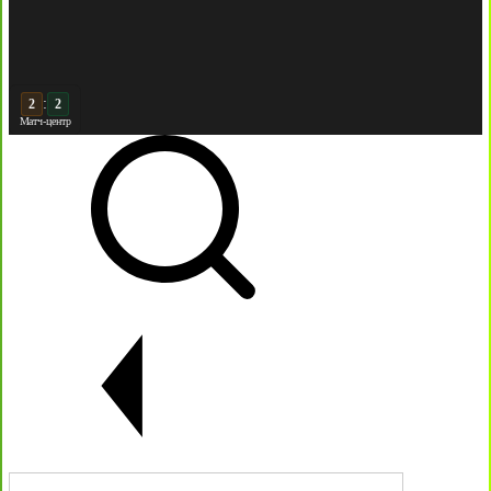
:
3
2
Матч-центр