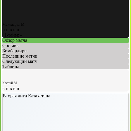
Мактаарал М
н
в
в
в
п
|
1-тайм: -
Обзор матча
Составы
Бомбардиры
Последние матчи
Следующий матч
Таблица
Каспий М
в
п
в
в
п
Вторая лига Казахстана