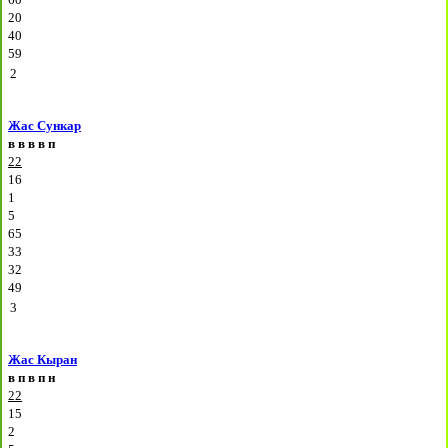
20
40
59
2
Жас Сункар
в
в
в
в
п
22
16
1
5
65
33
32
49
3
Жас Кыран
в
п
в
п
н
22
15
2