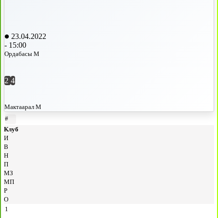
23.04.2022
-
15:00
Ордабасы М
2
4
Мактаарал М
#
Клуб
И
В
Н
П
МЗ
МП
Р
О
1