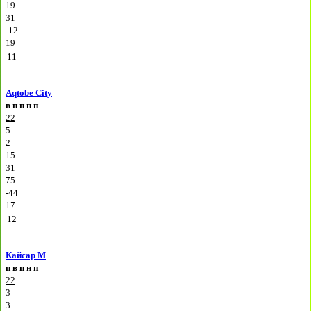
19
31
-12
19
11
Aqtobe City
в
п
п
п
п
22
5
2
15
31
75
-44
17
12
Кайсар М
п
в
п
н
п
22
3
3