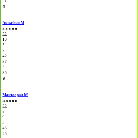
41
5
Акжайык М
в
в
в
н
п
22
10
5
7
42
37
5
35
6
Мактаарал М
п
н
н
н
в
22
8
9
5
45
25