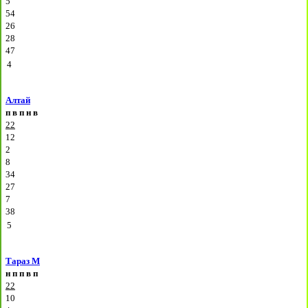
5
54
26
28
47
4
Алтай
п
в
п
н
в
22
12
2
8
34
27
7
38
5
Тараз М
н
п
п
в
п
22
10