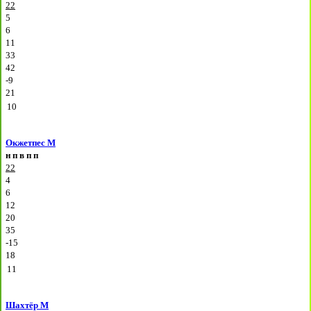
22
5
6
11
33
42
-9
21
10
Окжетпес М
н
п
в
п
п
22
4
6
12
20
35
-15
18
11
Шахтёр М