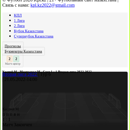
Связь с нами:
kpl.kz2022@gmail.com
КПЛ
1 Лига
2 Лига
Кубок Казахстана
Суперкубок Казахстана
Прогнозы
Букмекеры Казахстана
3
2
:
Матч-центр
Каспий М - Мактаарал М - Счет 1 : 1 Вторая лига 2022 2022
Вторая лига 2022
|
Тур 6
|
21.05.2022
-
14:00
Каспий М
п
п
п
в
н
1
:
1
Матч Закончен