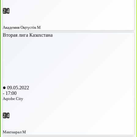
2
4
Академия Оңтүстік М
Вторая лига Казахстана
09.05.2022
-
17:00
Aqtobe City
2
4
Мактаарал М