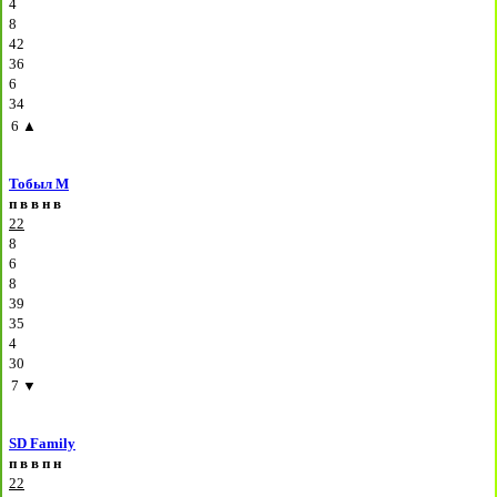
4
8
42
36
6
34
6
▲
Тобыл М
п
в
в
н
в
22
8
6
8
39
35
4
30
7
▼
SD Family
п
в
в
п
н
22