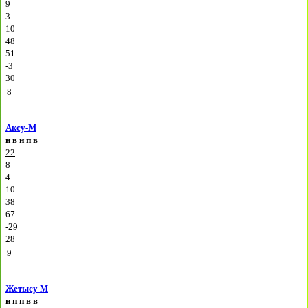
9
3
10
48
51
-3
30
8
Аксу-М
н
в
н
п
в
22
8
4
10
38
67
-29
28
9
Жетысу М
н
п
п
в
в