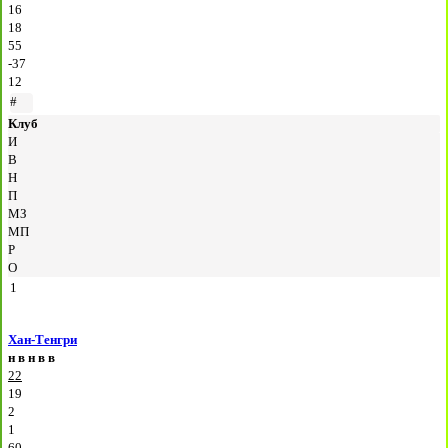
16
18
55
-37
12
#
Клуб
И
В
Н
П
МЗ
МП
Р
О
1
Хан-Тенгри
н
в
н
в
в
22
19
2
1
60