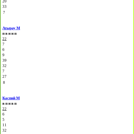
20
33
7
Атырау М
п
в
н
н
п
22
7
6
9
39
32
7
27
8
Каспий М
в
п
н
в
п
22
6
5
11
32