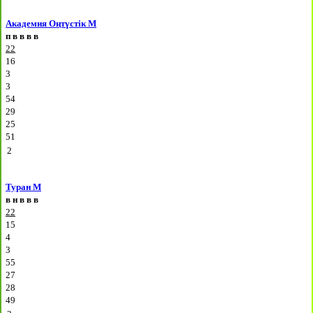
Академия Оңтүстік М
п
в
в
в
в
22
16
3
3
54
29
25
51
2
Туран М
в
н
в
в
в
22
15
4
3
55
27
28
49