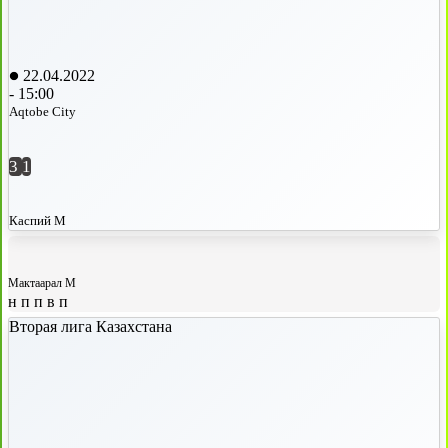
22.04.2022
-
15:00
Aqtobe City
3
1
Каспий М
Мактаарал М
н
п
п
в
п
Вторая лига Казахстана