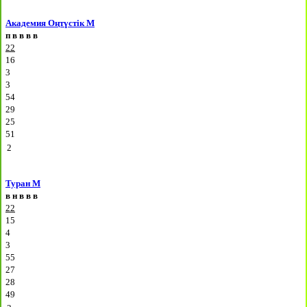
Академия Оңтүстік М
п
в
в
в
в
22
16
3
3
54
29
25
51
2
Туран М
в
н
в
в
в
22
15
4
3
55
27
28
49