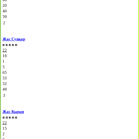
20
40
59
2
Жас Сункар
в
в
в
в
п
22
16
1
5
65
33
32
49
3
Жас Кыран
в
п
в
п
н
22
15
2