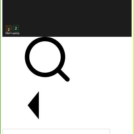
:
2
Матч-центр