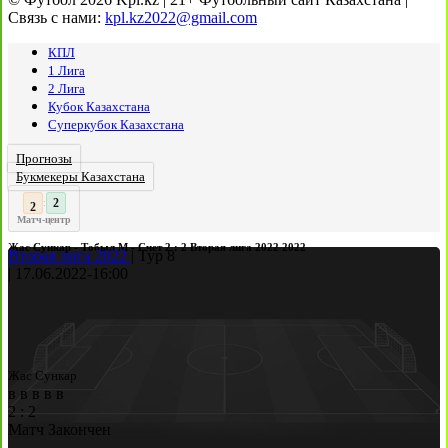
Связь с нами:
kpl.kz2022@gmail.com
КПЛ
1 Лига
2 Лига
Кубок Казахстана
Суперкубок Казахстана
Прогнозы
Букмекеры Казахстана
2
:
Матч-центр
Жас Сункар - Тобыл М - Счет 2 : 2 Вторая лига 2022 2022
Вторая лига 2022
|
Тур 8
|
17.06.2022
-
16:00
Жас Сункар
в
в
в
в
в
2
:
2
Матч Закончен