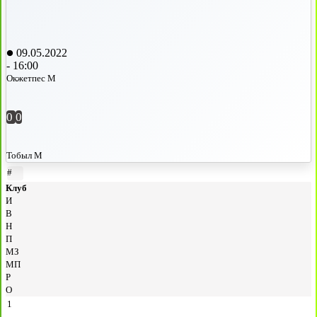
09.05.2022
-
16:00
Окжетпес М
0
0
Тобыл М
#
Клуб
И
В
Н
П
МЗ
МП
Р
О
1