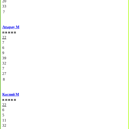
20
33
7
Атырау М
п
в
н
н
п
22
7
6
9
39
32
7
27
8
Каспий М
в
п
н
в
п
22
6
5
11
32