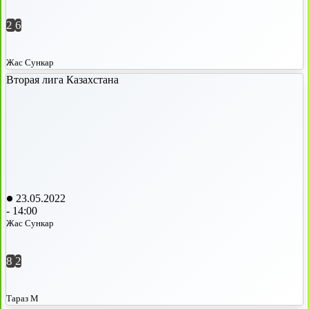
2
6
Жас Сункар
Вторая лига Казахстана
23.05.2022
-
14:00
Жас Сункар
8
2
Тараз М