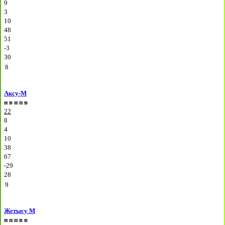
9
3
10
48
51
-3
30
8
Аксу-М
н
в
н
п
в
22
8
4
10
38
67
-29
28
9
Жетысу М
н
п
п
в
в