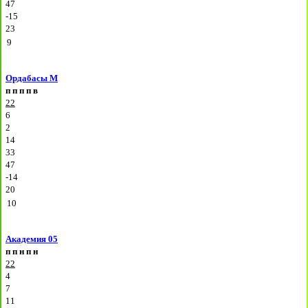
47
-15
23
9
Ордабасы М
п
п
п
п
в
22
6
2
14
33
47
-14
20
10
Академия 05
п
п
н
п
н
22
4
7
11