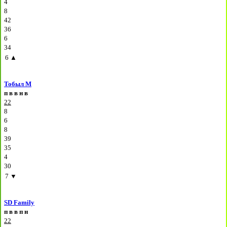
4
8
42
36
6
34
6
▲
Тобыл М
п
в
в
н
в
22
8
6
8
39
35
4
30
7
▼
SD Family
п
в
в
п
н
22