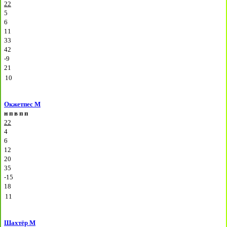
22
5
6
11
33
42
-9
21
10
Окжетпес М
н
п
в
п
п
22
4
6
12
20
35
-15
18
11
Шахтёр М