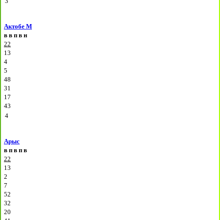
3
Актобе М
в
в
п
в
н
22
13
4
5
48
31
17
43
4
Арыс
в
п
в
п
в
22
13
2
7
52
32
20