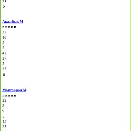
41
5
Акжайык М
в
в
в
н
п
22
10
5
7
42
37
5
35
6
Мактаарал М
п
н
н
н
в
22
8
9
5
45
25