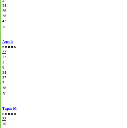
5
54
26
28
47
4
Алтай
п
в
п
н
в
22
12
2
8
34
27
7
38
5
Тараз М
н
п
п
в
п
22
10