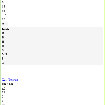
16
18
55
-37
12
#
Клуб
И
В
Н
П
МЗ
МП
Р
О
1
Хан-Тенгри
н
в
н
в
в
22
19
2
1
60