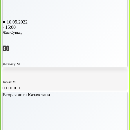
10.05.2022
-
15:00
Жас Сункар
3
1
Жетысу М
Тобыл М
п
п
п
п
п
Вторая лига Казахстана