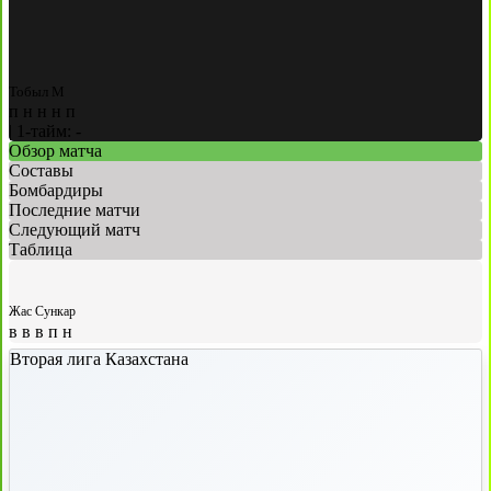
Тобыл М
п
н
н
н
п
|
1-тайм: -
Обзор матча
Составы
Бомбардиры
Последние матчи
Следующий матч
Таблица
Жас Сункар
в
в
в
п
н
Вторая лига Казахстана