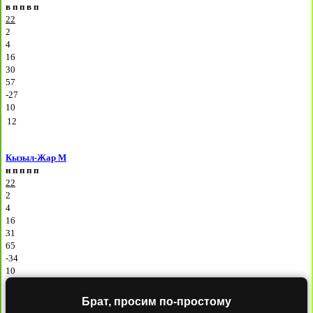
в
п
п
в
п
22
2
4
16
30
57
-27
10
12
Кызыл-Жар М
н
п
п
п
п
22
2
4
16
31
65
-34
10
Брат, просим по-простому