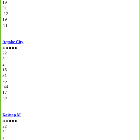
19
31
-12
19
11
Aqtobe City
в
п
п
п
п
22
5
2
15
31
75
-44
17
12
Кайсар М
п
в
п
н
п
22
3
3