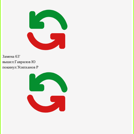
Замена
63'
вышел:
Гаврилов Ю
покинул:
Усипханов Р