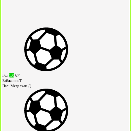
Гол
1:0
67'
Байжанов Т
Пас:
Меделхан Д