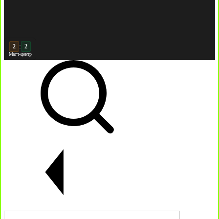
:
3
2
Матч-центр