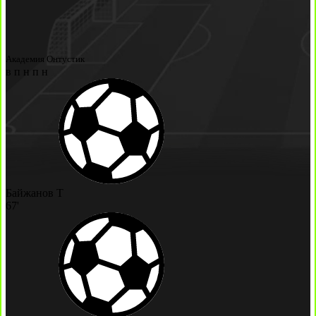
Академия Онтустик
в
п
н
п
н
Байжанов Т
67'