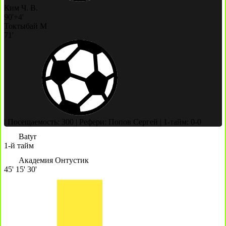
Ким Ч. В.
90'+4'
Токтыбай М
71'
|
Посещаемость: 300
|
Рефери: Попов Сергей
|
1-тайм: 0-0
Batyr
1-й тайм
Академия Онтустик
45'
15'
30'