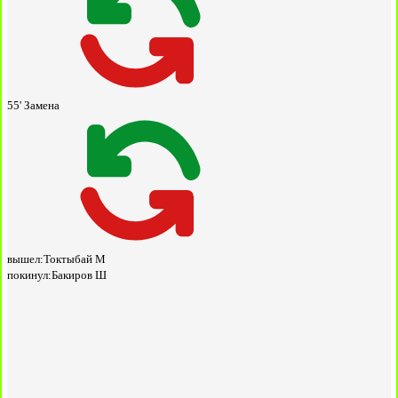
55'
Замена
вышел:
Токтыбай М
покинул:
Бакиров Ш