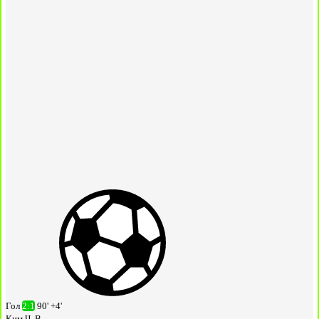
Гол
2:1
90' +4'
Ким Ч. В.