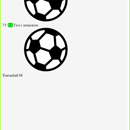
71'
1:1
Гол с пенальти
Токтыбай М