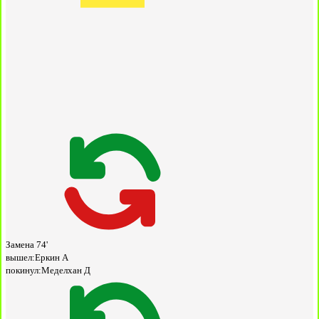
Замена
74'
вышел:
Еркин А
покинул:
Меделхан Д