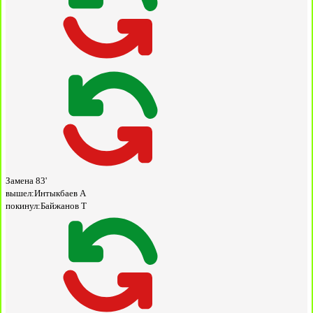
Замена
83'
вышел:
Интыкбаев А
покинул:
Байжанов Т