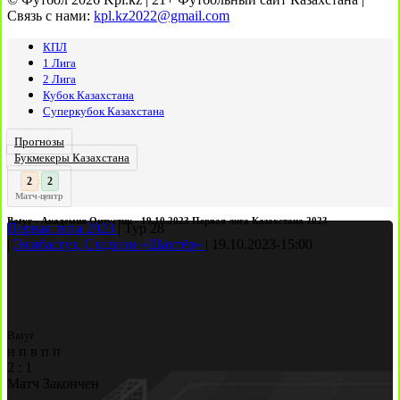
Связь с нами:
kpl.kz2022@gmail.com
КПЛ
1 Лига
2 Лига
Кубок Казахстана
Суперкубок Казахстана
Прогнозы
Букмекеры Казахстана
3
2
:
Матч-центр
Batyr - Академия Онтустик - 19.10.2023 Первая лига Казахстана 2023
Первая лига 2023
|
Тур 28
|
Экибастуз, Стадион «Шахтёр»
|
19.10.2023
-
15:00
Batyr
н
п
в
п
п
2
:
1
Матч Закончен