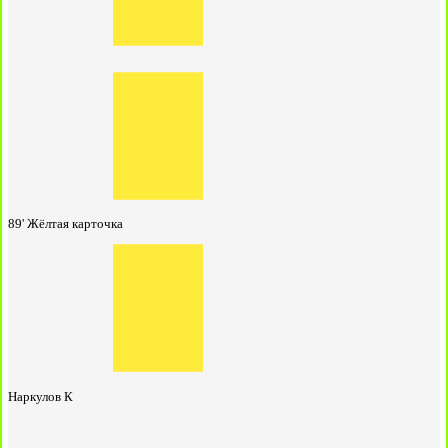
89'
Жёлтая карточка
Наркулов К