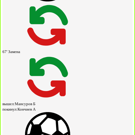
67'
Замена
вышел:
Мансуров Б
покинул:
Кончиев А