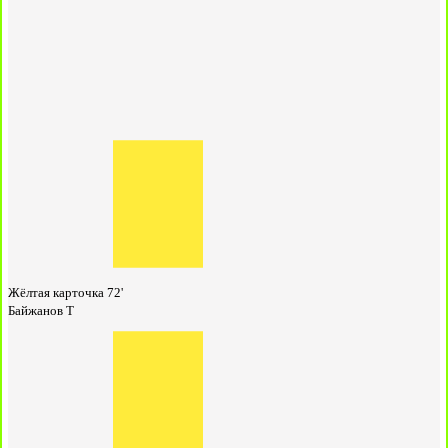
Жёлтая карточка
72'
Байжанов Т