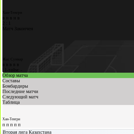
Хан-Тенгри
в
н
в
н
в
2
:
1
Матч Закончен
Жас Сункар
в
в
в
в
в
|
1-тайм: -
Обзор матча
Составы
Бомбардиры
Последние матчи
Следующий матч
Таблица
Хан-Тенгри
п
п
п
п
п
Вторая лига Казахстана