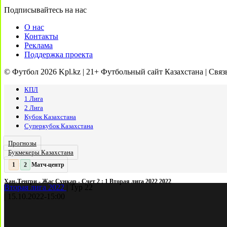
Подписывайтесь на нас
О нас
Контакты
Реклама
Поддержка проекта
© Футбол 2026 Kpl.kz | 21+ Футбольный сайт Казахстана | Связ
КПЛ
1 Лига
2 Лига
Кубок Казахстана
Суперкубок Казахстана
Прогнозы
Букмекеры Казахстана
Матч-центр
2
2
:
Хан-Тенгри - Жас Сункар - Счет 2 : 1 Вторая лига 2022 2022
Вторая лига 2022
|
Тур 22
|
15.10.2022
-
15:00