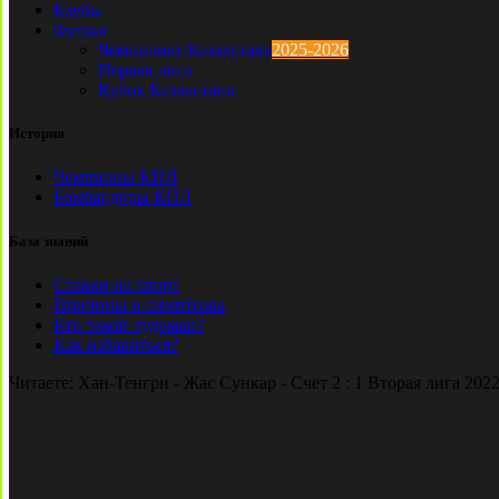
Клубы
Футзал
Чемпионат Казахстана
2025-2026
Первая лига
Кубок Казахстана
История
Чемпионы КПЛ
Бомбардиры КПЛ
База знаний
Ставки на спорт
Причины и симптомы
Кто такой лудоман?
Как избавиться?
Читаете:
Хан-Тенгри - Жас Сункар - Счет 2 : 1 Вторая лига 202