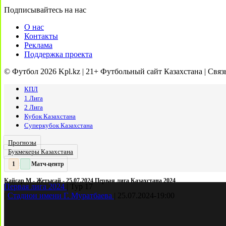
Подписывайтесь на нас
О нас
Контакты
Реклама
Поддержка проекта
© Футбол 2026 Kpl.kz | 21+ Футбольный сайт Казахстана | Связ
КПЛ
1 Лига
2 Лига
Кубок Казахстана
Суперкубок Казахстана
Прогнозы
Букмекеры Казахстана
Матч-центр
2
:
Кайсар М - Жетысай - 25.07.2024 Первая лига Казахстана 2024
Первая лига 2024
|
Тур 17
|
Стадион имени Г. Муратбаева
|
25.07.2024
-
19:00