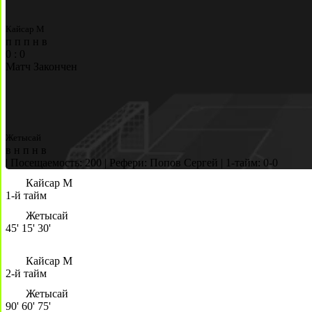
Кайсар М
п
п
п
н
в
0
:
0
Матч Закончен
Жетысай
в
н
п
н
в
|
Посещаемость: 200
|
Рефери: Попов Сергей
|
1-тайм: 0-0
Кайсар М
1-й тайм
Жетысай
45'
15'
30'
Кайсар М
2-й тайм
Жетысай
90'
60'
75'