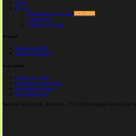
Клубы
Футзал
Чемпионат Казахстана
2025-2026
Первая лига
Кубок Казахстана
История
Чемпионы КПЛ
Бомбардиры КПЛ
База знаний
Ставки на спорт
Причины и симптомы
Кто такой лудоман?
Как избавиться?
Читаете:
Кайсар М - Жетысай - 25.07.2024 Первая лига Казахст