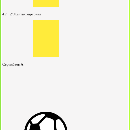
45' +2'
Жёлтая карточка
Серикбаев А