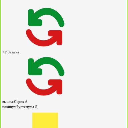
71'
Замена
вышел:
Серик А
покинул:
Рустемулы Д