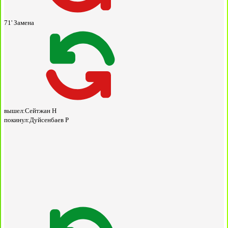
71'
Замена
вышел:
Сейтжан Н
покинул:
Дуйсенбаев Р