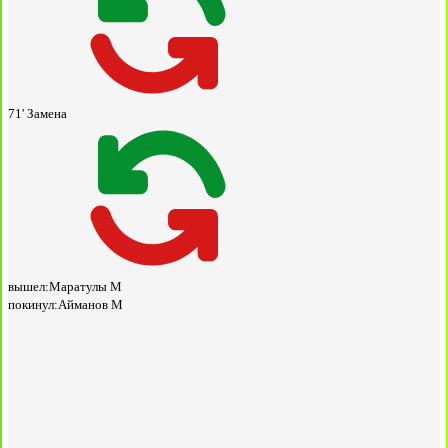
71'
Замена
вышел:
Маратулы М
покинул:
Айманов М