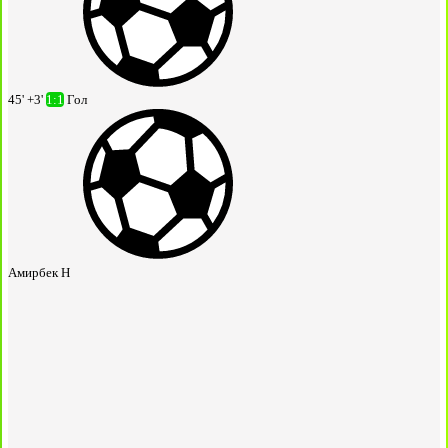
45' +3'
1:1
Гол
Амирбек Н