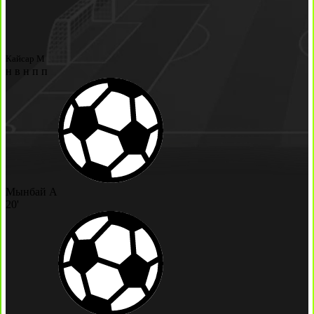
Кайсар М
н
в
н
п
п
Мынбай А
20'