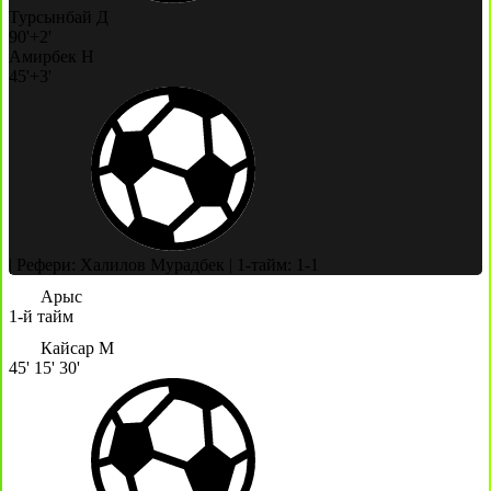
Турсынбай Д
90'+2'
Амирбек Н
45'+3'
|
Рефери: Халилов Мурадбек
|
1-тайм: 1-1
Арыс
1-й тайм
Кайсар М
45'
15'
30'