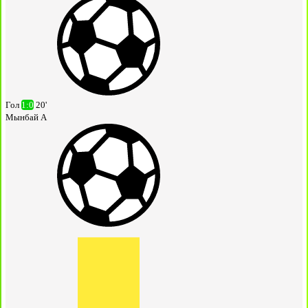
Гол
1:0
20'
Мынбай А