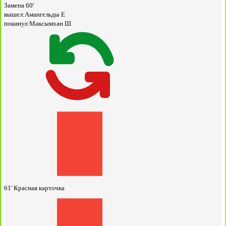
Замена
60'
вышел:
Амангельды Е
покинул:
Максымхан Ш
61'
Красная карточка