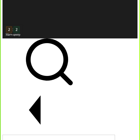
:
3
2
Матч-центр