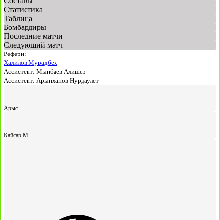
Составы
Статистика
Таблица
Бомбардиры
Последние матчи
Следующий матч
Рефери:
Халилов Мурадбек
Ассистент:
Мынбаев Алишер
Ассистент:
Арынханов Нурдаулет
Арыс
Кайсар М