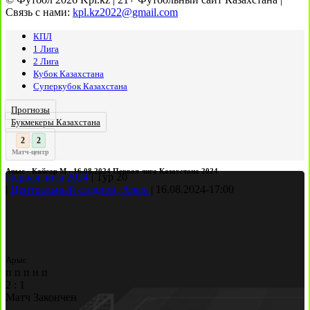
Связь с нами:
kpl.kz2022@gmail.com
КПЛ
1 Лига
2 Лига
Кубок Казахстана
Суперкубок Казахстана
Прогнозы
Букмекеры Казахстана
3
2
:
Матч-центр
Арыс - Кайсар М - 16.08.2024 Первая лига Казахстана 2024
Первая лига 2024
|
Тур 20
|
Центральный стадион, Арыс
|
16.08.2024
-
17:00
Арыс
п
п
п
н
п
2
:
1
Матч Закончен