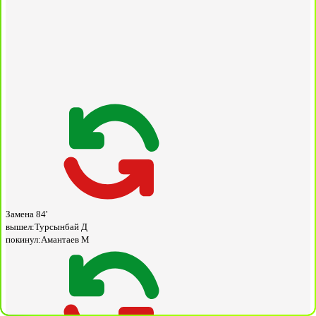
Замена
84'
вышел:
Турсынбай Д
покинул:
Амантаев М