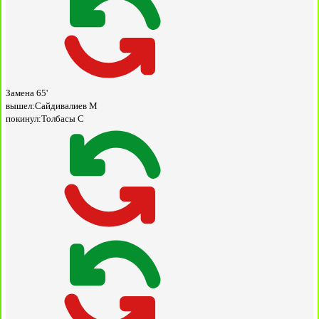
Замена
65'
вышел:
Сайдивалиев М
покинул:
Толбасы С