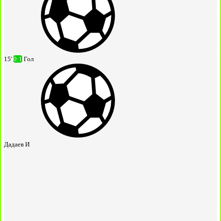
15'
0:1
Гол
Дадаев И