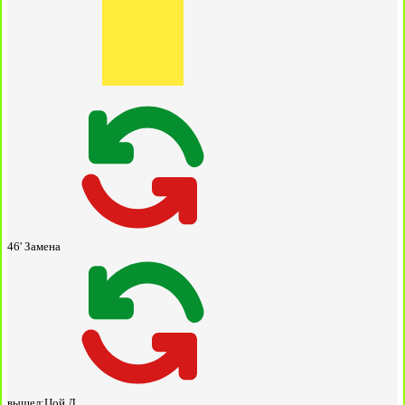
46'
Замена
вышел:
Цой Д