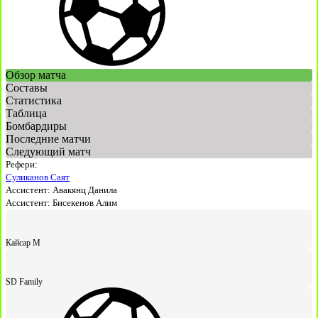
Обзор матча
Составы
Статистика
Таблица
Бомбардиры
Последние матчи
Следующий матч
Рефери:
Суликанов Саят
Ассистент:
Авакянц Данила
Ассистент:
Бисекенов Алим
Кайсар М
SD Family