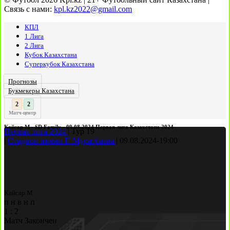
Связь с нами:
kpl.kz2022@gmail.com
КПЛ
1 Лига
2 Лига
Кубок Казахстана
Суперкубок Казахстана
Прогнозы
Букмекеры Казахстана
3
3
:
Матч-центр
Кайсар М - SD Family - 09.08.2024 Первая лига Казахстана 2024
Первая лига 2024
|
Тур 19
|
Стадион имени Г. Муратбаева
|
09.08.2024
-
19:00
Кайсар М
п
н
в
н
п
1
:
2
Матч Закончен