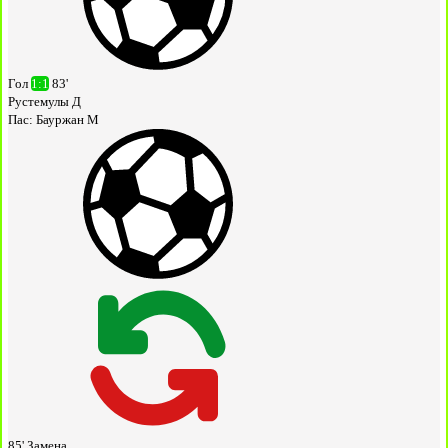
Гол
1:1
83'
Рустемулы Д
Пас:
Бауржан М
85'
Замена