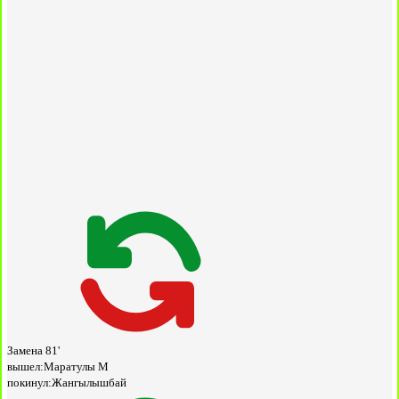
Замена
81'
вышел:
Маратулы М
покинул:
Жангылышбай