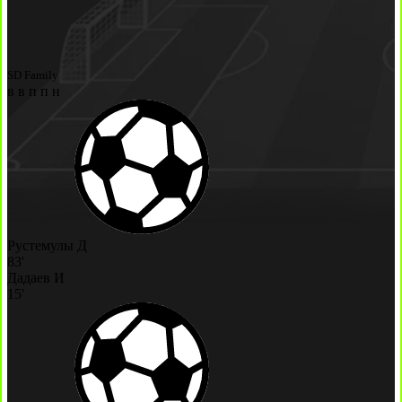
SD Family
в
в
п
п
н
Рустемулы Д
83'
Дадаев И
15'