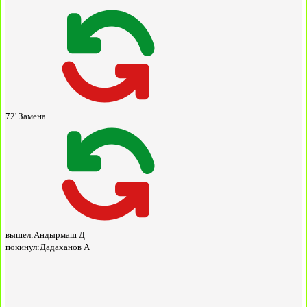
72'
Замена
вышел:
Андырмаш Д
покинул:
Дадаханов А