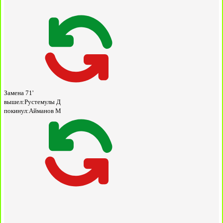
Замена
71'
вышел:
Рустемулы Д
покинул:
Айманов М