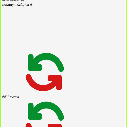
покинул:
Кайрлы А
68'
Замена