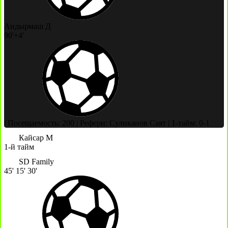
Андырмаш Д
90'+4'
|
Посещаемость: 200
|
Рефери: Суликанов Саят
|
1-тайм: 0-1
Кайсар М
1-й тайм
SD Family
45'
15'
30'