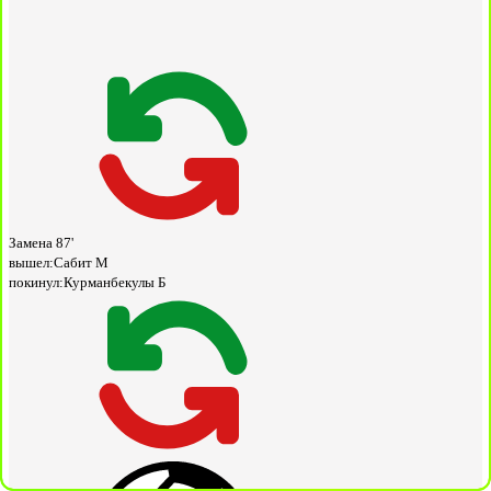
Замена
87'
вышел:
Сабит М
покинул:
Курманбекулы Б