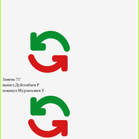
Замена
71'
вышел:
Дуйсенбаев Р
покинул:
Мурзагалиев Т