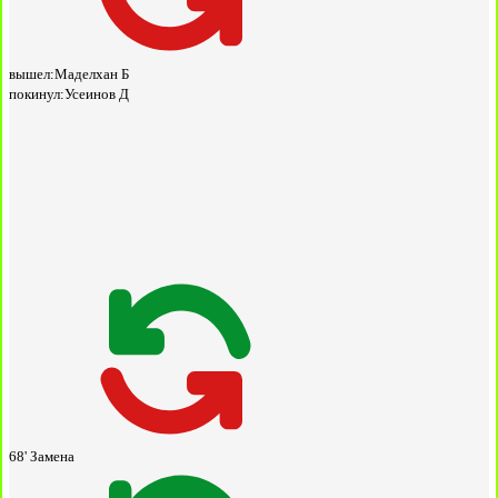
вышел:
Маделхан Б
покинул:
Усеинов Д
68'
Замена