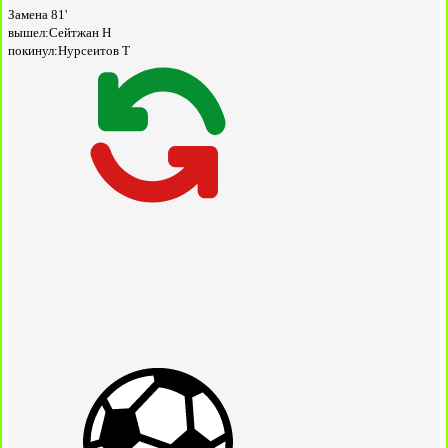
Замена
81'
вышел:
Сейтжан Н
покинул:
Нурсеитов Т