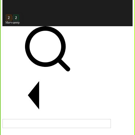
:
3
Матч-центр