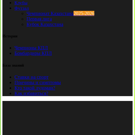
Клубы
Футзал
Чемпионат Казахстана
2025-2026
Первая лига
Кубок Казахстана
История
Чемпионы КПЛ
Бомбардиры КПЛ
База знаний
Ставки на спорт
Причины и симптомы
Кто такой лудоман?
Как избавиться?